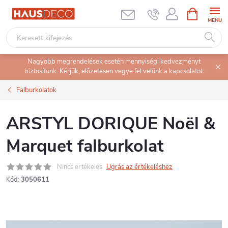
Ugrás
KOSÁR
a
fő
tartalomhoz
Nagyobb megrendelések esetén mennyiségi kedvezményt
biztosítunk. Kérjük, előzetesen vegye fel velünk a kapcsolatot.
Falburkolatok
ARSTYL DORIQUE Noël &
Marquet falburkolat
Nincs értékelés
Ugrás az értékeléshez
Kód:
3050611