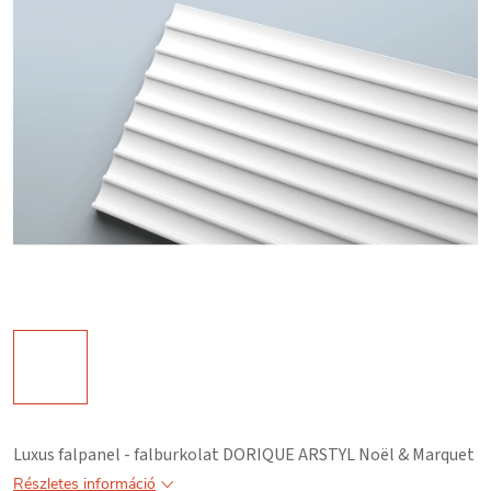
Luxus falpanel - falburkolat DORIQUE ARSTYL Noël & Marquet
Részletes információ