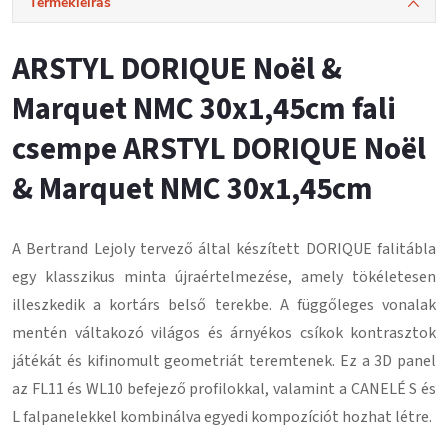
Termékleírás
ARSTYL DORIQUE Noël &
Marquet NMC 30x1,45cm fali
csempe ARSTYL DORIQUE Noël
& Marquet NMC 30x1,45cm
A Bertrand Lejoly tervező által készített DORIQUE falitábla
egy klasszikus minta újraértelmezése, amely tökéletesen
illeszkedik a kortárs belső terekbe. A függőleges vonalak
mentén váltakozó világos és árnyékos csíkok kontrasztok
játékát és kifinomult geometriát teremtenek. Ez a 3D panel
az FL11 és WL10 befejező profilokkal, valamint a CANELÉ S és
L falpanelekkel kombinálva egyedi kompozíciót hozhat létre.