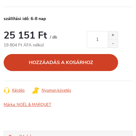
szállítási idő: 6-8 nap
25 151 Ft
/ db
19 804 Ft ÁFA nélkül
Egységár:
HOZZÁADÁS A KOSÁRHOZ
Kérdés
Nyomon követés
Márka:
NOËL & MARQUET