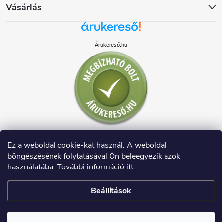
Vásárlás
Árukereső.hu
Ez a weboldal cookie-kat használ. A weboldal
böngészésének folytatásával Ön beleegyezik azok
használatába.
További információ itt
.
Beállítások
Copyright 2026
HAUSDECO.HU
. Minden jog fenntartva.