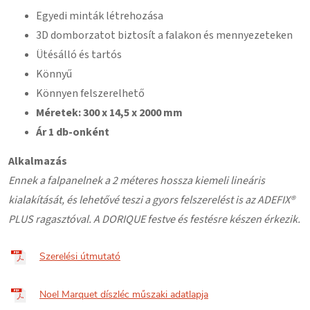
Egyedi minták létrehozása
3D domborzatot biztosít a falakon és mennyezeteken
Ütésálló és tartós
Könnyű
Könnyen felszerelhető
Méretek: 300 x 14,5 x 2000 mm
Ár 1 db-onként
Alkalmazás
Ennek a falpanelnek a 2 méteres hossza kiemeli lineáris
kialakítását, és lehetővé teszi a gyors felszerelést is az ADEFIX®
PLUS ragasztóval. A DORIQUE festve és festésre készen érkezik.
Szerelési útmutató
Noel Marquet díszléc műszaki adatlapja