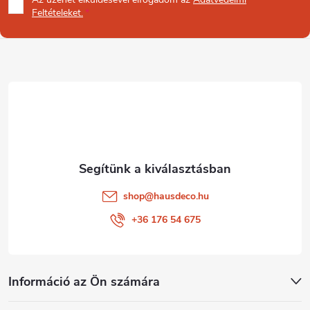
b
Feltételeket.
l
é
c
shop
@
hausdeco.hu
+36 176 54 675
Információ az Ön számára