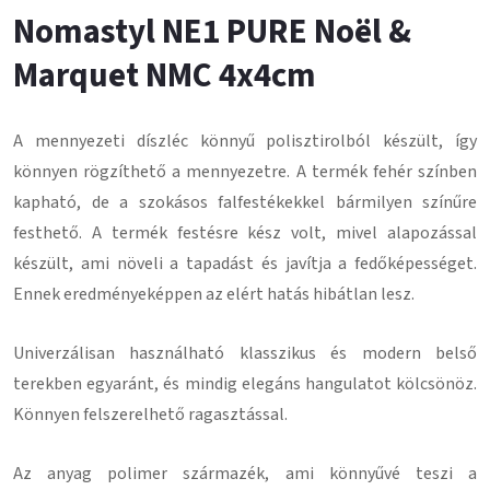
Nomastyl NE1 PURE Noël &
Marquet NMC 4x4cm
A mennyezeti díszléc könnyű polisztirolból készült, így
könnyen rögzíthető a mennyezetre.
A termék fehér színben
kapható, de a szokásos falfestékekkel bármilyen színűre
festhető.
A termék festésre kész volt, mivel alapozással
készült, ami növeli a tapadást és javítja a fedőképességet.
Ennek eredményeképpen az elért hatás hibátlan lesz
.
Univerzálisan használható klasszikus és modern belső
terekben egyaránt, és mindig elegáns hangulatot kölcsönöz.
Könnyen felszerelhető ragasztással
.
Az anyag polimer származék, ami könnyűvé teszi a