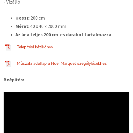
- Vízálló
Hossz
: 200 cm
Méret:
40
x 40 x 2000 mm
Az ár a teljes 200 cm-es darabot tartalmazza
Telepítési kézikönyv
Műszaki adatlap a Noel Marquet szegélylécekhez
Beépítés: