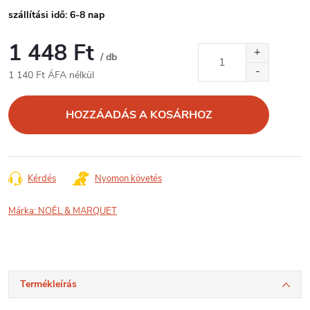
szállítási idő: 6-8 nap
1 448 Ft
/ db
1 140 Ft ÁFA nélkül
Egységár:
HOZZÁADÁS A KOSÁRHOZ
Kérdés
Nyomon követés
Márka:
NOËL & MARQUET
Termékleírás