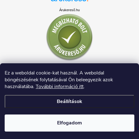
Árukereső.hu
Ez a weboldal cookie-kat használ. A weboldal
böngészésének folytatásával Ön beleegyezik azok
használatába.
További információ itt
.
Beállítások
Copyright 2026
HAUSDECO.HU
. Minden jog fenntartva.
Elfogadom
Shoptet készítette