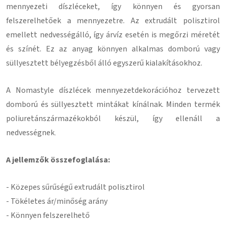
mennyezeti díszléceket, így könnyen és gyorsan
felszerelhetőek a mennyezetre.
Az extrudált polisztirol
emellett nedvességálló, így árvíz esetén is megőrzi méretét
és színét.
Ez az anyag könnyen alkalmas domború vagy
süllyesztett bélyegzésből álló egyszerű kialakításokhoz.
A Nomastyle díszlécek mennyezetdekorációhoz tervezett
domború és süllyesztett mintákat kínálnak.
Minden termék
poliuretánszármazékokból készül, így ellenáll a
nedvességnek
.
A jellemzők összefoglalása:
- Közepes sűrűségű extrudált polisztirol
- Tökéletes ár/minőség arány
- Könnyen felszerelhető