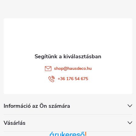
l
é
c
shop
@
hausdeco.hu
+36 176 54 675
Információ az Ön számára
Vásárlás