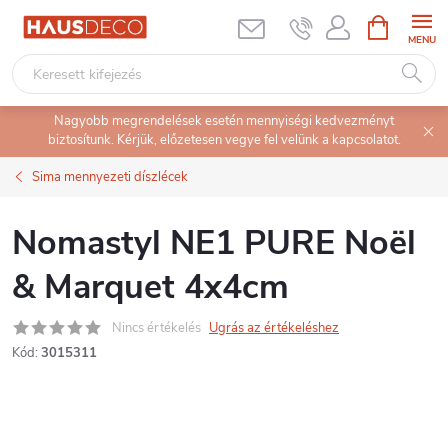
Ugrás
KOSÁR
a
fő
tartalomhoz
Nagyobb megrendelések esetén mennyiségi kedvezményt
biztosítunk. Kérjük, előzetesen vegye fel velünk a kapcsolatot.
Sima mennyezeti díszlécek
Nomastyl NE1 PURE Noël
& Marquet 4x4cm
Nincs értékelés
Ugrás az értékeléshez
Kód:
3015311