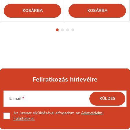
KOSÁRBA
KOSÁRBA
Feliratkozás hírlevélre
L
E-mail
KÜLDÉS
á
Az üzenet
elküldésével elfogadom az
Adatvédelmi
b
Feltételeket.