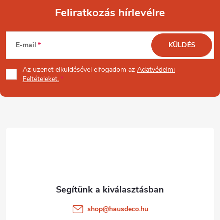
Feliratkozás hírlevélre
L
E-mail
KÜLDÉS
á
Az üzenet
elküldésével elfogadom az
Adatvédelmi
b
Feltételeket.
l
é
c
shop
@
hausdeco.hu