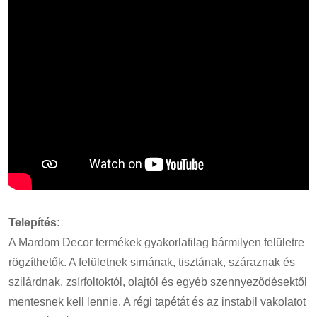
Telepítés:
A Mardom Decor termékek gyakorlatilag bármilyen felületre
rögzíthetők. A felületnek simának, tisztának, száraznak és
szilárdnak, zsírfoltoktól, olajtól és egyéb szennyeződésektől
mentesnek kell lennie. A régi tapétát és az instabil vakolatot