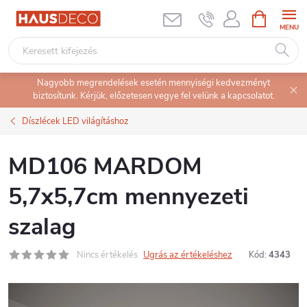
Ugrás
KOSÁR
a
fő
tartalomhoz
Nagyobb megrendelések esetén mennyiségi kedvezményt
biztosítunk. Kérjük, előzetesen vegye fel velünk a kapcsolatot.
Díszlécek LED világításhoz
MD106 MARDOM
5,7x5,7cm mennyezeti
szalag
Nincs értékelés
Ugrás az értékeléshez
Kód:
4343