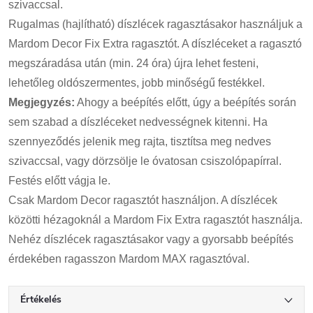
szivaccsal.
Rugalmas (hajlítható) díszlécek ragasztásakor használjuk a
Mardom Decor Fix Extra ragasztót. A díszléceket a ragasztó
megszáradása után (min. 24 óra) újra lehet festeni,
lehetőleg oldószermentes, jobb minőségű festékkel.
Megjegyzés:
Ahogy a beépítés előtt, úgy a beépítés során
sem szabad a díszléceket nedvességnek kitenni. Ha
szennyeződés jelenik meg rajta, tisztítsa meg nedves
szivaccsal, vagy dörzsölje le óvatosan csiszolópapírral.
Festés előtt vágja le.
Csak Mardom Decor ragasztót használjon. A díszlécek
közötti hézagoknál a Mardom Fix Extra ragasztót használja.
Nehéz díszlécek ragasztásakor vagy a gyorsabb beépítés
érdekében ragasszon Mardom MAX ragasztóval.
Értékelés