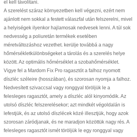
el kell távolítani.
A szerelést száraz környezetben kell végezni, ezért nem
ajánlott nem sokkal a festett válaszfal után felszerelni, mivel
a helyiségek ilyenkor hajlamosak nedvesek lenni. A túl sok
nedvesség a poliuretán termékek esetében
méretváltozáshoz vezethet. kerülje továbbá a nagy
hőmérsékletkülönbségeket a tárolás és a szerelés helye
között. Az optimális hőmérséklet a szobahőmérséklet.
Vigye fel a Mardom Fix Pro ragasztót a falhoz nyomott
díszléc széleire (hosszában), és szorosan nyomja a falhoz.
Nedvesített szivaccsal vagy ronggyal töröljük le a
felesleges ragasztót, amely a díszléc alól kinyomódik. Az
utolsó díszléc felszerelésekor; azt mindkét végoldalán is
lefestjük, és az utolsó díszlécek közé illesztjük, hogy azok
szorosan záródjanak, és ne maradjon közöttük nagy rés. A
felesleges ragasztót ismét töröljük le egy ronggyal vagy