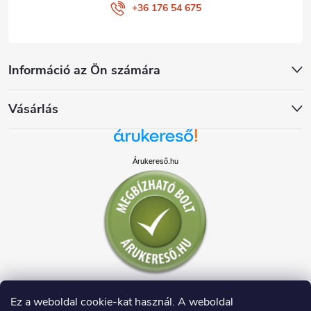
+36 176 54 675
Információ az Ön számára
Vásárlás
Árukereső.hu
Ez a weboldal cookie-kat használ. A weboldal