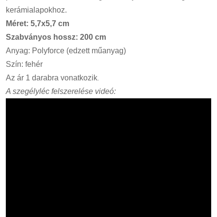
kerámialapokhoz.
Méret: 5,7x5,7 cm
Szabványos hossz: 200 cm
Anyag: Polyforce (edzett műanyag)
Szín: fehér
Az ár 1
darabra
vonatkozik
.
A szegélyléc felszerelése videó: