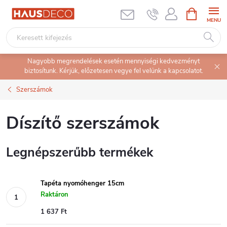
Ugrás
KOSÁR
a
fő
tartalomhoz
Nagyobb megrendelések esetén mennyiségi kedvezményt
biztosítunk. Kérjük, előzetesen vegye fel velünk a kapcsolatot.
Szerszámok
Díszítő szerszámok
Legnépszerűbb termékek
Tapéta nyomóhenger 15cm
Raktáron
1 637 Ft