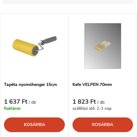
e
Legdrágább
T
Legnépszerűbb termékek
r
e
ABC szerint
m
r
é
m
k
é
e
Tapéta nyomóhenger 15cm
Kefe VELPEN 70mm
k
k
1 637 Ft
1 823 Ft
/ db
/ db
e
Raktáron
szállítási idő: 2-3 nap
r
k
KOSÁRBA
KOSÁRBA
e