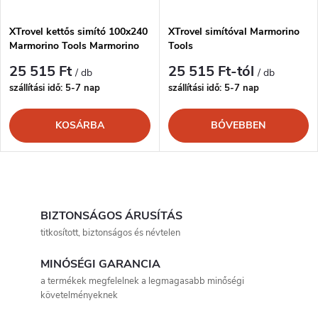
XTrovel kettős simító 100x240
XTrovel simítóval Marmorino
Marmorino Tools Marmorino
Tools
szerszámok
25 515 Ft
25 515 Ft-tól
/ db
/ db
szállítási idő: 5-7 nap
szállítási idő: 5-7 nap
KOSÁRBA
BŐVEBBEN
L
i
BIZTONSÁGOS ÁRUSÍTÁS
titkosított, biztonságos és névtelen
s
MINŐSÉGI GARANCIA
t
a termékek megfelelnek a legmagasabb minőségi
követelményeknek
a