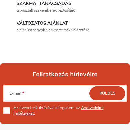
SZAKMAI TANÁCSADÁS
i
tapasztalt szakemberek biztosítják
r
VÁLTOZATOS AJÁNLAT
á
a piac legnagyobb dekortermék választéka
n
y
í
Feliratkozás hírlevélre
t
L
á
E-mail
KÜLDÉS
s
á
Az üzenet
elküldésével elfogadom az
Adatvédelmi
e
b
Feltételeket.
l