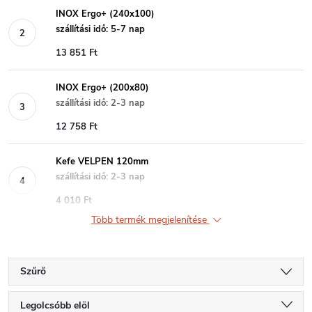
INOX Ergo+ (240x100)
szállítási idő: 5-7 nap
13 851 Ft
INOX Ergo+ (200x80)
szállítási idő: 2-3 nap
12 758 Ft
Kefe VELPEN 120mm
szállítási idő: 2-3 nap
4 010 Ft
Több termék megjelenítése
Szűrő
T
Legolcsóbb elöl