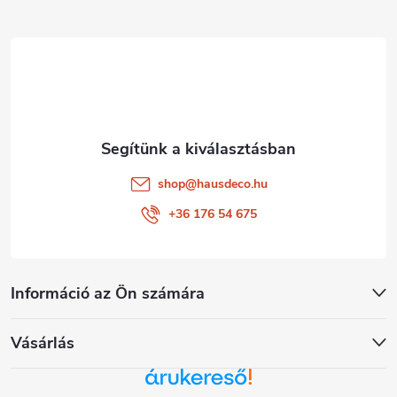
l
e
é
m
e
c
i
shop
@
hausdeco.hu
+36 176 54 675
Információ az Ön számára
Vásárlás