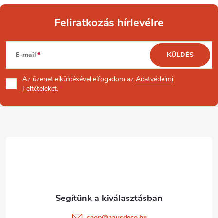
Feliratkozás hírlevélre
L
E-mail
KÜLDÉS
á
Az üzenet
elküldésével elfogadom az
Adatvédelmi
b
Feltételeket.
l
é
c
shop
@
hausdeco.hu