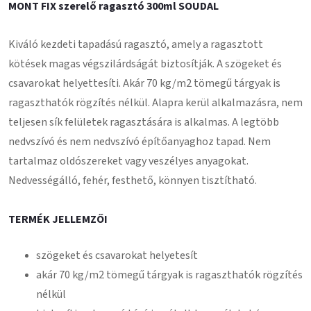
MONT FIX szerelő ragasztó 300ml SOUDAL
Kiváló kezdeti tapadású ragasztó, amely a ragasztott
kötések magas végszilárdságát biztosítják. A szögeket és
csavarokat helyettesíti. Akár 70 kg/m2 tömegű tárgyak is
ragaszthatók rögzítés nélkül. Alapra kerül alkalmazásra, nem
teljesen sík felületek ragasztására is alkalmas. A legtöbb
nedvszívó és nem nedvszívó építőanyaghoz tapad. Nem
tartalmaz oldószereket vagy veszélyes anyagokat.
Nedvességálló, fehér, festhető, könnyen tisztítható.
TERMÉK JELLEMZŐI
szögeket és csavarokat helyetesít
akár 70 kg/m2 tömegű tárgyak is ragaszthatók rögzítés
nélkül