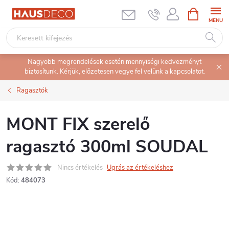
Ugrás
KOSÁR
a
fő
tartalomhoz
Nagyobb megrendelések esetén mennyiségi kedvezményt
biztosítunk. Kérjük, előzetesen vegye fel velünk a kapcsolatot.
Ragasztók
MONT FIX szerelő
ragasztó 300ml SOUDAL
Nincs értékelés
Ugrás az értékeléshez
Kód:
484073