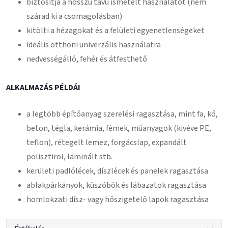
biztosítja a hosszú távú ismételt használatot (nem
szárad ki a csomagolásban)
kitölti a hézagokat és a felületi egyenetlenségeket
ideális otthoni univerzális használatra
nedvességálló, fehér és átfesthető
ALKALMAZÁS PÉLDÁI
a legtöbb építőanyag szerelési ragasztása, mint fa, kő,
beton, tégla, kerámia, fémek, műanyagok (kivéve PE,
teflon), rétegelt lemez, forgácslap, expandált
polisztirol, laminált stb.
kerületi padlólécek, díszlécek és panelek ragasztása
ablakpárkányok, küszöbök és lábazatok ragasztása
homlokzati dísz- vagy hőszigetelő lapok ragasztása