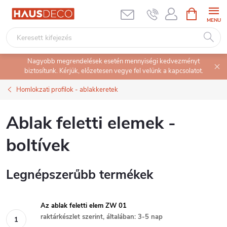
Ugrás
KOSÁR
a
fő
tartalomhoz
Nagyobb megrendelések esetén mennyiségi kedvezményt
biztosítunk. Kérjük, előzetesen vegye fel velünk a kapcsolatot.
Homlokzati profilok - ablakkeretek
Ablak feletti elemek -
boltívek
Legnépszerűbb termékek
Az ablak feletti elem ZW 01
raktárkészlet szerint, általában: 3-5 nap