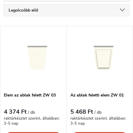
T
Legolcsóbb elöl
e
Legdrágább
T
Legnépszerűbb termékek
r
e
ABC szerint
m
r
é
m
k
é
e
Elem az ablak felett ZW 03
Az ablak feletti elem ZW 01
k
k
4 374 Ft
5 468 Ft
/ db
/ db
e
raktárkészlet szerint, általában:
raktárkészlet szerint, általában:
3-5 nap
3-5 nap
r