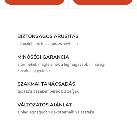
L
i
BIZTONSÁGOS ÁRUSÍTÁS
titkosított, biztonságos és névtelen
s
MINŐSÉGI GARANCIA
t
a termékek megfelelnek a legmagasabb minőségi
követelményeknek
a
SZAKMAI TANÁCSADÁS
i
tapasztalt szakemberek biztosítják
r
VÁLTOZATOS AJÁNLAT
á
a piac legnagyobb dekortermék választéka
n