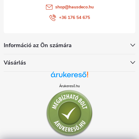
shop
@
hausdeco.hu
+36 176 54 675
Információ az Ön számára
Vásárlás
Árukereső.hu