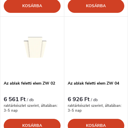
k
KOSÁRBA
KOSÁRBA
e
l
n
i
d
s
e
t
z
á
é
Az ablak feletti elem ZW 02
Az ablak feletti elem ZW 04
j
s
6 561 Ft
6 926 Ft
a
/ db
/ db
raktárkészlet szerint, általában:
raktárkészlet szerint, általában:
e
3-5 nap
3-5 nap
KOSÁRBA
KOSÁRBA