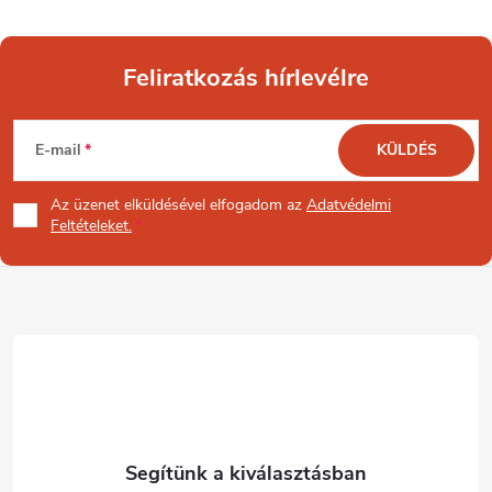
y
í
Feliratkozás hírlevélre
t
L
á
E-mail
KÜLDÉS
s
á
Az üzenet
elküldésével elfogadom az
Adatvédelmi
e
b
Feltételeket.
l
l
e
é
m
e
c
i