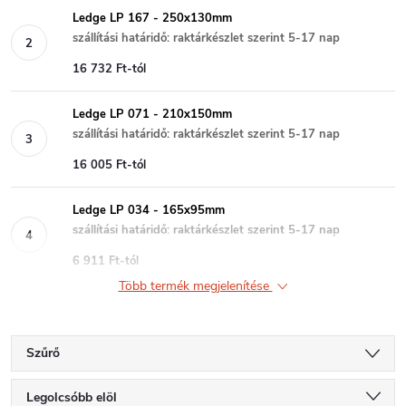
Ledge LP 167 - 250x130mm
szállítási határidő: raktárkészlet szerint 5-17 nap
16 732 Ft-tól
Ledge LP 071 - 210x150mm
szállítási határidő: raktárkészlet szerint 5-17 nap
16 005 Ft-tól
Ledge LP 034 - 165x95mm
szállítási határidő: raktárkészlet szerint 5-17 nap
6 911 Ft-tól
Több termék megjelenítése
Szűrő
T
Legolcsóbb elöl