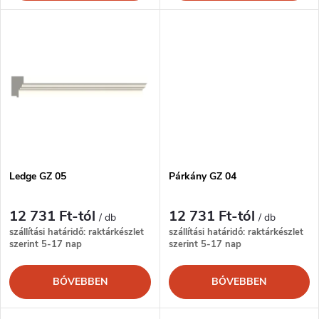
l
n
i
d
s
e
t
z
á
é
Ledge GZ 05
Párkány GZ 04
j
s
12 731 Ft-tól
12 731 Ft-tól
a
/ db
/ db
szállítási határidő: raktárkészlet
szállítási határidő: raktárkészlet
e
szerint 5-17 nap
szerint 5-17 nap
BŐVEBBEN
BŐVEBBEN