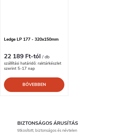
Ledge LP 177 - 320x150mm
22 189 Ft-tól
/ db
szállítási határidő: raktárkészlet
szerint 5-17 nap
BŐVEBBEN
L
i
BIZTONSÁGOS ÁRUSÍTÁS
titkosított, biztonságos és névtelen