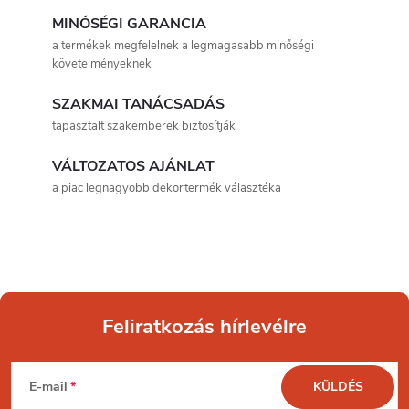
s
MINŐSÉGI GARANCIA
t
a termékek megfelelnek a legmagasabb minőségi
követelményeknek
a
SZAKMAI TANÁCSADÁS
i
tapasztalt szakemberek biztosítják
r
VÁLTOZATOS AJÁNLAT
á
a piac legnagyobb dekortermék választéka
n
y
í
Feliratkozás hírlevélre
t
L
á
E-mail
KÜLDÉS
s