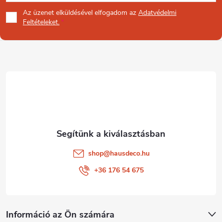
á
Az üzenet
elküldésével elfogadom az
Adatvédelmi
e
b
Feltételeket.
l
l
e
é
m
e
c
i
shop
@
hausdeco.hu
+36 176 54 675
Információ az Ön számára