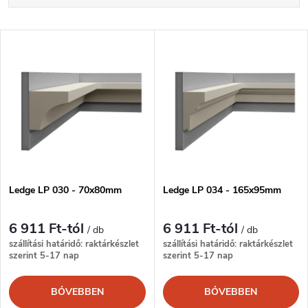
e
Legdrágább
T
Legnépszerűbb termékek
r
e
ABC szerint
m
r
é
m
k
é
e
Ledge LP 030 - 70x80mm
Ledge LP 034 - 165x95mm
k
k
6 911 Ft-tól
6 911 Ft-tól
/ db
/ db
e
szállítási határidő: raktárkészlet
szállítási határidő: raktárkészlet
szerint 5-17 nap
szerint 5-17 nap
r
k
BŐVEBBEN
BŐVEBBEN
e