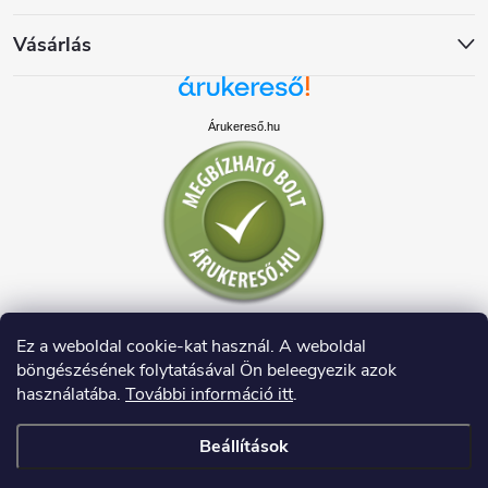
Vásárlás
Árukereső.hu
Ez a weboldal cookie-kat használ. A weboldal
böngészésének folytatásával Ön beleegyezik azok
használatába.
További információ itt
.
Beállítások