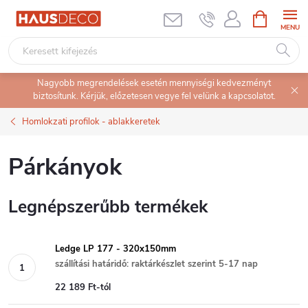
Ugrás
KOSÁR
a
fő
tartalomhoz
Nagyobb megrendelések esetén mennyiségi kedvezményt
biztosítunk. Kérjük, előzetesen vegye fel velünk a kapcsolatot.
Homlokzati profilok - ablakkeretek
Párkányok
Legnépszerűbb termékek
Ledge LP 177 - 320x150mm
szállítási határidő: raktárkészlet szerint 5-17 nap
22 189 Ft-tól