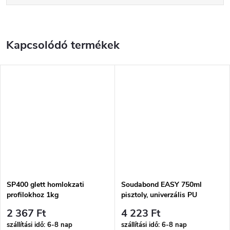
Kapcsolódó termékek
SP400 glett homlokzati
Soudabond EASY 750ml
profilokhoz 1kg
pisztoly, univerzális PU
ragasztó
2 367 Ft
4 223 Ft
szállítási idő: 6-8 nap
szállítási idő: 6-8 nap