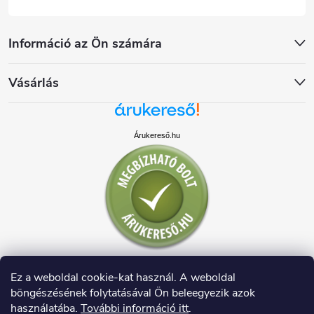
Információ az Ön számára
Vásárlás
Árukereső.hu
Ez a weboldal cookie-kat használ. A weboldal
böngészésének folytatásával Ön beleegyezik azok
használatába.
További információ itt
.