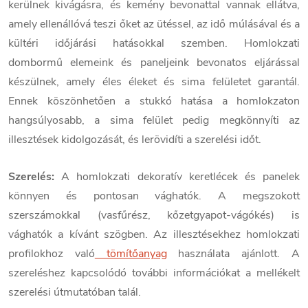
kerülnek kivágásra, és kemény bevonattal vannak ellátva,
amely ellenállóvá teszi őket az ütéssel, az idő múlásával és a
kültéri időjárási hatásokkal szemben. Homlokzati
dombormű elemeink és paneljeink bevonatos eljárással
készülnek, amely éles éleket és sima felületet garantál.
Ennek köszönhetően a stukkó hatása a homlokzaton
hangsúlyosabb, a sima felület pedig megkönnyíti az
illesztések kidolgozását, és lerövidíti a szerelési időt.
Szerelés:
A homlokzati dekoratív keretlécek és panelek
könnyen és pontosan vághatók. A megszokott
szerszámokkal (vasfűrész, kőzetgyapot-vágókés) is
vághatók a kívánt szögben. Az illesztésekhez homlokzati
profilokhoz való
tömítőanyag
használata ajánlott. A
szereléshez kapcsolódó további információkat a mellékelt
szerelési útmutatóban talál.