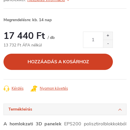
Megrendelésre: kb. 14 nap
17 440 Ft
/ db
13 732 Ft ÁFA nélkül
Egységár:
HOZZÁADÁS A KOSÁRHOZ
Kérdés
Nyomon követés
Termékleírás
A homlokzati 3D panelek
EPS200 polisztirolblokkokból