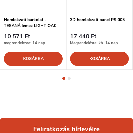
Homlokzati burkolat -
3D homlokzati panel PS 005
TESANÁ lemez LIGHT OAK
10 571 Ft
17 440 Ft
megrendelésre: 14 nap
Megrendelésre: kb. 14 nap
KOSÁRBA
KOSÁRBA
Feliratkozás hírlevélre