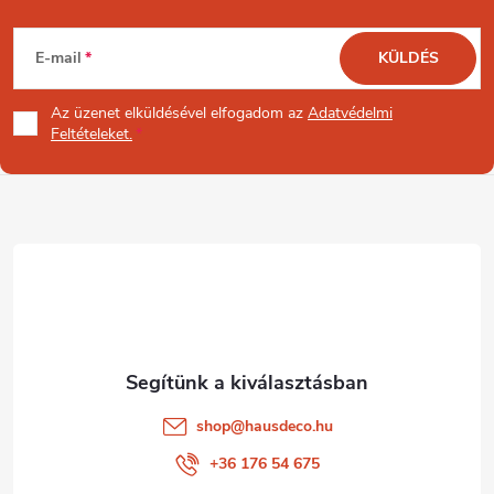
L
E-mail
KÜLDÉS
á
Az üzenet
elküldésével elfogadom az
Adatvédelmi
b
Feltételeket.
l
é
c
shop
@
hausdeco.hu
+36 176 54 675