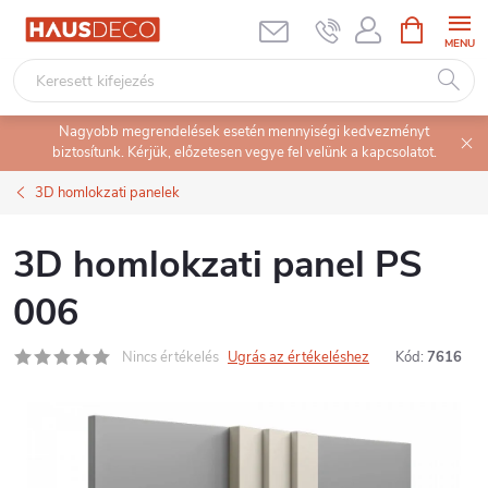
Ugrás
KOSÁR
a
fő
tartalomhoz
Nagyobb megrendelések esetén mennyiségi kedvezményt
biztosítunk. Kérjük, előzetesen vegye fel velünk a kapcsolatot.
3D homlokzati panelek
3D homlokzati panel PS
006
Nincs értékelés
Ugrás az értékeléshez
Kód:
7616