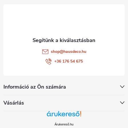
é
c
shop
@
hausdeco.hu
+36 176 54 675
Információ az Ön számára
Vásárlás
Árukereső.hu