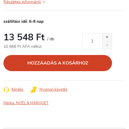
Részletes információ
szállítási idő: 6-8 nap
13 548 Ft
/ db
10 668 Ft ÁFA nélkül
Egységár:
HOZZÁADÁS A KOSÁRHOZ
Kérdés
Nyomon követés
Márka:
NOËL & MARQUET