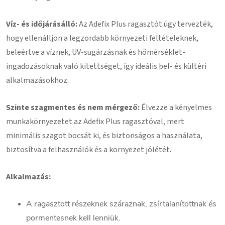
Víz- és időjárásálló:
Az Adefix Plus ragasztót úgy tervezték,
hogy ellenálljon a legzordabb környezeti feltételeknek,
beleértve a víznek, UV-sugárzásnak és hőmérséklet-
ingadozásoknak való kitettséget, így ideális bel- és kültéri
alkalmazásokhoz.
Szinte szagmentes és nem mérgező:
Élvezze a kényelmes
munkakörnyezetet az Adefix Plus ragasztóval, mert
minimális szagot bocsát ki, és biztonságos a használata,
biztosítva a felhasználók és a környezet jólétét.
Alkalmazás:
A ragasztott részeknek száraznak, zsírtalanítottnak és
pormentesnek kell lenniük.