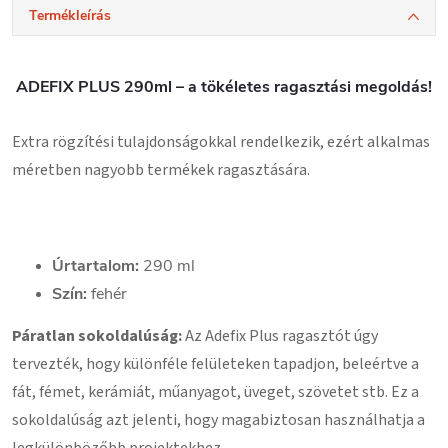
Termékleírás
ADEFIX PLUS 290ml
– a tökéletes ragasztási megoldás!
Extra rögzítési tulajdonságokkal rendelkezik, ezért alkalmas
méretben nagyobb termékek ragasztására.
Űrtartalom:
290 ml
Szín:
fehér
Páratlan sokoldalúság:
Az Adefix Plus ragasztót úgy
tervezték, hogy különféle felületeken tapadjon, beleértve a
fát, fémet, kerámiát, műanyagot, üveget, szövetet stb. Ez a
sokoldalúság azt jelenti, hogy magabiztosan használhatja a
legkülönbözőbb projektekhez.