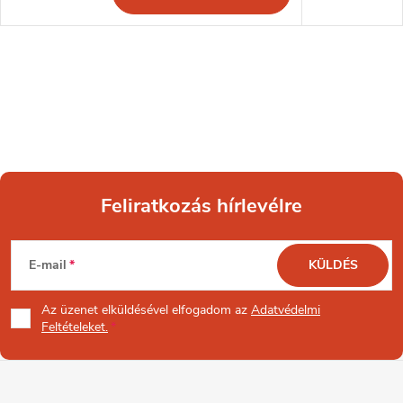
Feliratkozás hírlevélre
L
E-mail
KÜLDÉS
á
Az üzenet
elküldésével elfogadom az
Adatvédelmi
b
Feltételeket.
l