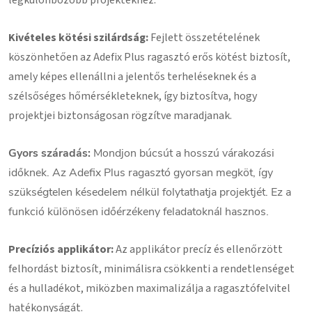
Kivételes kötési szilárdság:
Fejlett összetételének
köszönhetően az Adefix Plus ragasztó erős kötést biztosít,
amely képes ellenállni a jelentős terheléseknek és a
szélsőséges hőmérsékleteknek, így biztosítva, hogy
projektjei biztonságosan rögzítve maradjanak.
Gyors száradás:
Mondjon búcsút a hosszú várakozási
időknek. Az Adefix Plus ragasztó gyorsan megköt, így
szükségtelen késedelem nélkül folytathatja projektjét. Ez a
funkció különösen időérzékeny feladatoknál hasznos.
Precíziós applikátor:
Az applikátor precíz és ellenőrzött
felhordást biztosít, minimálisra csökkenti a rendetlenséget
és a hulladékot, miközben maximalizálja a ragasztófelvitel
hatékonyságát.