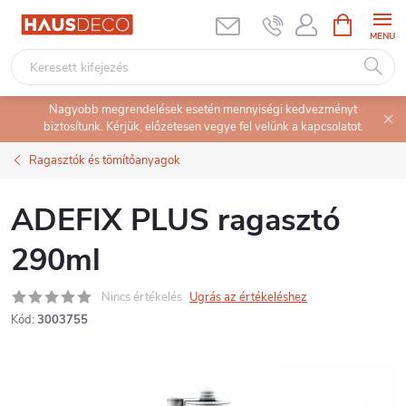
Ugrás
KOSÁR
a
fő
tartalomhoz
Nagyobb megrendelések esetén mennyiségi kedvezményt
biztosítunk. Kérjük, előzetesen vegye fel velünk a kapcsolatot.
Ragasztók és tömítőanyagok
ADEFIX PLUS ragasztó
290ml
Nincs értékelés
Ugrás az értékeléshez
Kód:
3003755