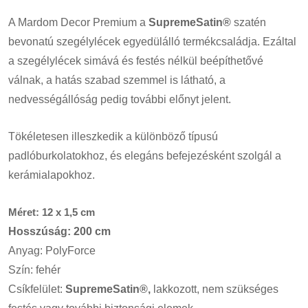
A Mardom Decor Premium a
SupremeSatin®
szatén
bevonatú szegélylécek egyedülálló termékcsaládja. Ezáltal
a szegélylécek simává és festés nélkül beépíthetővé
válnak, a hatás szabad szemmel is látható, a
nedvességállóság pedig további előnyt jelent.
Tökéletesen illeszkedik a különböző típusú
padlóburkolatokhoz, és elegáns befejezésként szolgál a
kerámialapokhoz.
Méret: 12 x 1,5 cm
Hosszúság: 200 cm
Anyag: PolyForce
Szín: fehér
Csíkfelület:
SupremeSatin®,
lakkozott, nem szükséges