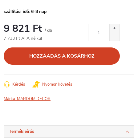
szállítási idő: 6-8 nap
9 821 Ft
/ db
7 733 Ft ÁFA nélkül
Egységár:
HOZZÁADÁS A KOSÁRHOZ
Kérdés
Nyomon követés
Márka:
MARDOM DECOR
Termékleírás