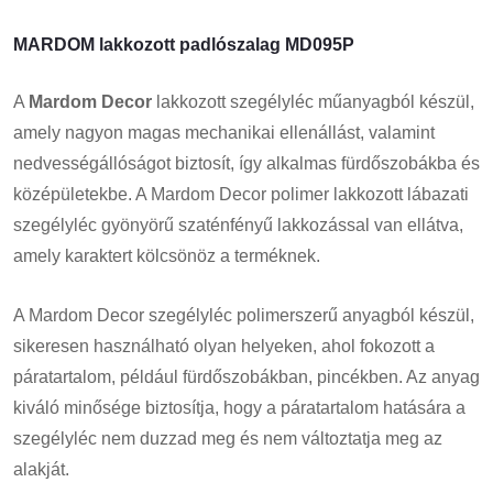
MARDOM lakkozott padlószalag MD095P
A
Mardom Decor
lakkozott szegélyléc műanyagból készül,
amely nagyon magas mechanikai ellenállást, valamint
nedvességállóságot biztosít, így alkalmas fürdőszobákba és
középületekbe. A Mardom Decor polimer lakkozott lábazati
szegélyléc gyönyörű szaténfényű lakkozással van ellátva,
amely karaktert kölcsönöz a terméknek.
A Mardom Decor szegélyléc polimerszerű anyagból készül,
sikeresen használható olyan helyeken, ahol fokozott a
páratartalom, például fürdőszobákban, pincékben. Az anyag
kiváló minősége biztosítja, hogy a páratartalom hatására a
szegélyléc nem duzzad meg és nem változtatja meg az
alakját.