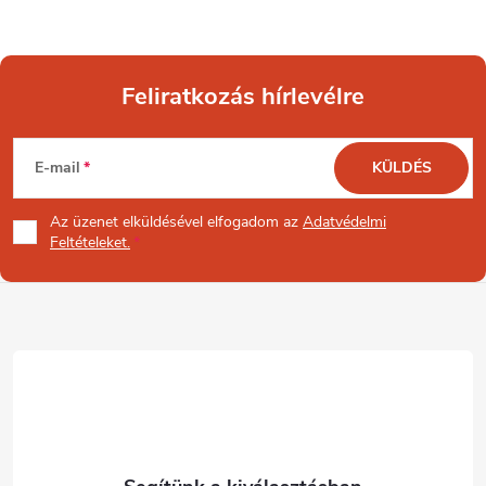
Feliratkozás hírlevélre
L
E-mail
KÜLDÉS
á
Az üzenet
elküldésével elfogadom az
Adatvédelmi
b
Feltételeket.
l
é
c