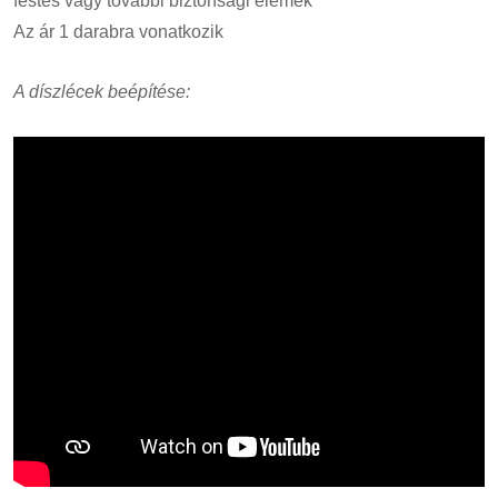
festés vagy további biztonsági elemek
Az ár 1 darabra vonatkozik
A díszlécek beépítése: