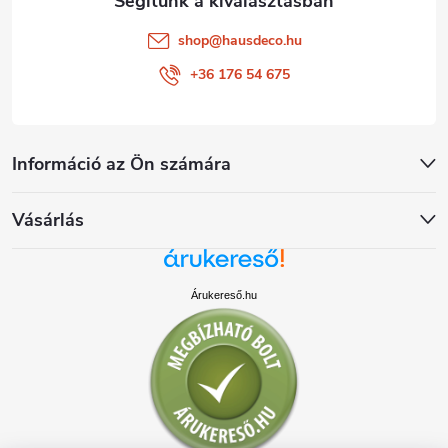
shop
@
hausdeco.hu
+36 176 54 675
Információ az Ön számára
Vásárlás
Árukereső.hu