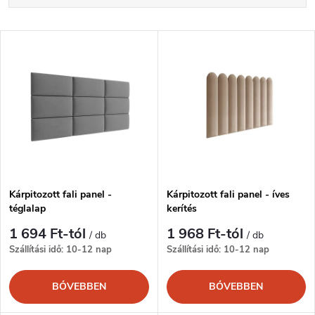
e
Legdrágább
T
Legnépszerűbb termékek
r
e
ABC szerint
m
r
é
m
k
é
e
Kárpitozott fali panel -
Kárpitozott fali panel - íves
téglalap
kerítés
k
k
1 694 Ft-tól
1 968 Ft-tól
/ db
/ db
e
Szállítási idő: 10-12 nap
Szállítási idő: 10-12 nap
r
k
BŐVEBBEN
BŐVEBBEN
e