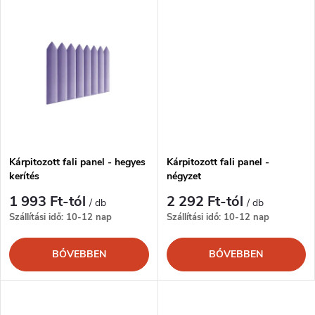
l
n
i
d
s
e
t
z
á
é
Kárpitozott fali panel - hegyes
Kárpitozott fali panel -
kerítés
négyzet
j
s
1 993 Ft-tól
2 292 Ft-tól
/ db
/ db
a
Szállítási idő: 10-12 nap
Szállítási idő: 10-12 nap
e
BŐVEBBEN
BŐVEBBEN