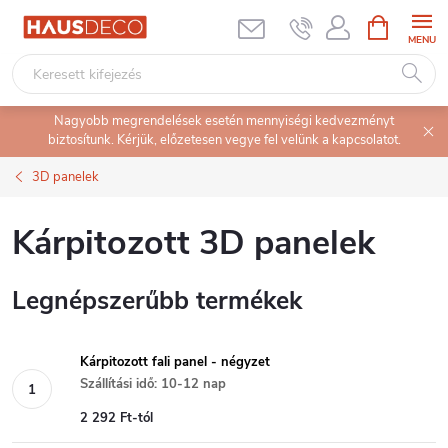
Ugrás
KOSÁR
a
fő
tartalomhoz
Nagyobb megrendelések esetén mennyiségi kedvezményt
biztosítunk. Kérjük, előzetesen vegye fel velünk a kapcsolatot.
3D panelek
Kárpitozott 3D panelek
Legnépszerűbb termékek
Kárpitozott fali panel - négyzet
Szállítási idő: 10-12 nap
2 292 Ft-tól