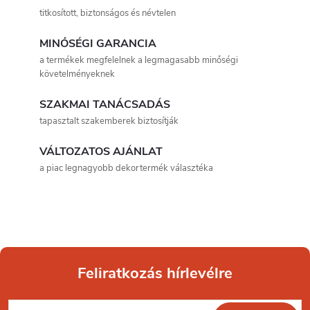
i
titkosított, biztonságos és névtelen
s
MINŐSÉGI GARANCIA
t
a termékek megfelelnek a legmagasabb minőségi
követelményeknek
a
SZAKMAI TANÁCSADÁS
i
tapasztalt szakemberek biztosítják
r
VÁLTOZATOS AJÁNLAT
á
a piac legnagyobb dekortermék választéka
n
y
í
Feliratkozás hírlevélre
t
L
á