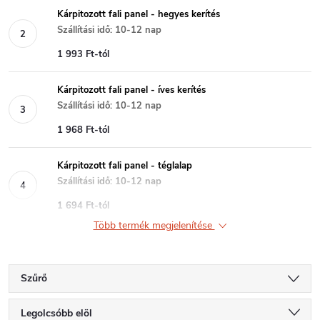
Kárpitozott fali panel - hegyes kerítés
Szállítási idő: 10-12 nap
1 993 Ft-tól
Kárpitozott fali panel - íves kerítés
Szállítási idő: 10-12 nap
1 968 Ft-tól
Kárpitozott fali panel - téglalap
Szállítási idő: 10-12 nap
1 694 Ft-tól
Több termék megjelenítése
Szűrő
T
Legolcsóbb elöl