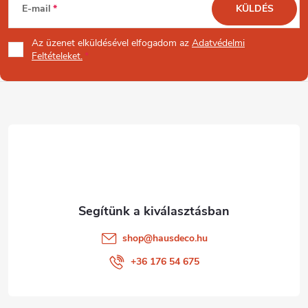
E-mail
KÜLDÉS
s
á
Az üzenet
elküldésével elfogadom az
Adatvédelmi
e
b
Feltételeket.
l
l
e
é
m
e
c
i
shop
@
hausdeco.hu
+36 176 54 675