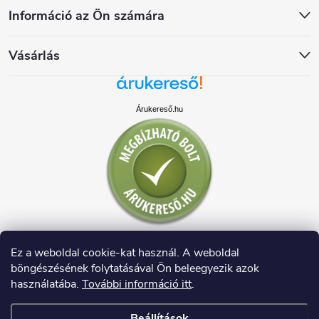
Információ az Ön számára
Vásárlás
Árukereső.hu
Ez a weboldal cookie-kat használ. A weboldal
böngészésének folytatásával Ön beleegyezik azok
használatába.
További információ itt
.
Beállítások