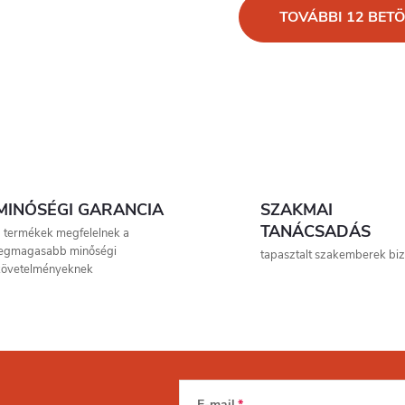
L
TOVÁBBI 12 BETÖ
s
a
MINŐSÉGI GARANCIA
SZAKMAI
TANÁCSADÁS
 termékek megfelelnek a
á
legmagasabb minőségi
tapasztalt szakemberek bizt
követelményeknek
n
y
E-mail