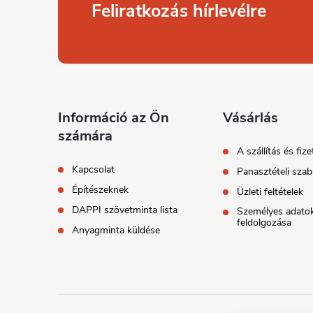
t
L
Feliratkozás hírlevélre
á
b
l
l
Információ az Ön
Vásárlás
számára
é
A szállítás és fize
Kapcsolat
Panasztételi szab
c
Építészeknek
Üzleti feltételek
DAPPI szövetminta lista
Személyes adato
i
feldolgozása
Anyagminta küldése