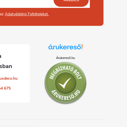
 az
Adatvédelmi Feltételeket.
Árukereső.hu
usdeco.hu
54 675