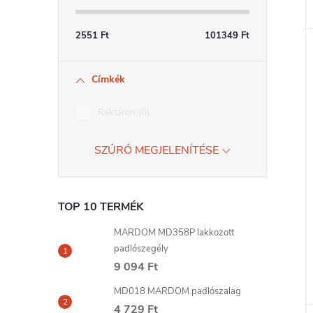
2551
Ft
101349
Ft
Címkék
Raktáron
0
SZŰRŐ MEGJELENÍTÉSE
TOP 10 TERMÉK
MARDOM MD358P lakkozott
padlószegély
9 094 Ft
MD018 MARDOM padlószalag
4 729 Ft