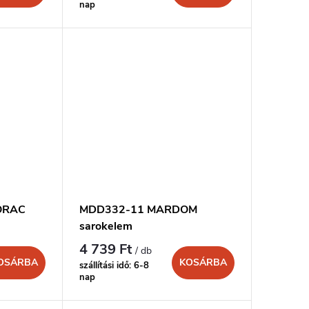
nap
ORAC
MDD332-11 MARDOM
sarokelem
4 739 Ft
/ db
OSÁRBA
KOSÁRBA
szállítási idő: 6-8
nap