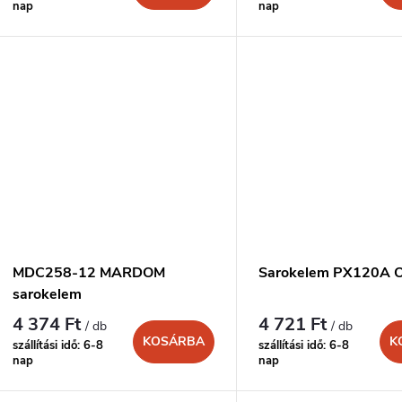
nap
nap
MDC258-12 MARDOM
Sarokelem PX120A 
sarokelem
4 374 Ft
4 721 Ft
/ db
/ db
KOSÁRBA
K
szállítási idő: 6-8
szállítási idő: 6-8
nap
nap