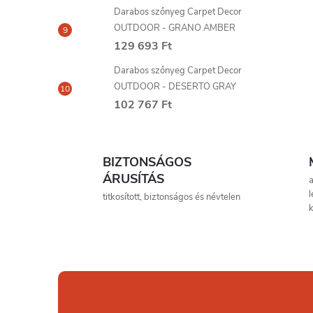
Darabos szőnyeg Carpet Decor
i
OUTDOOR - GRANO AMBER
129 693 Ft
Darabos szőnyeg Carpet Decor
t
OUTDOOR - DESERTO GRAY
102 767 Ft
i
BIZTONSÁGOS
r
ÁRUSÍTÁS
a
titkosított, biztonságos és névtelen
í