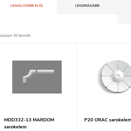
T
LEGOLCSÓBB ELÖL
LEGDRÁGÁBB
e
r
sszesen
30
termék
m
T
é
e
k
r
e
m
k
é
r
k
MDD332-13 MARDOM
P20 ORAC sarokele
sarokelem