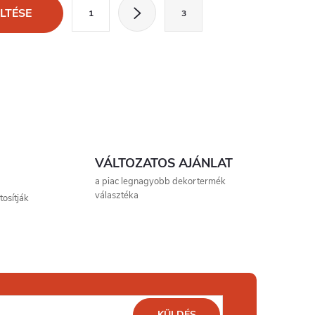
L
LTÉSE
1
3
a
p
o
z
á
s
VÁLTOZATOS AJÁNLAT
a piac legnagyobb dekortermék
választéka
osítják
KÜLDÉS