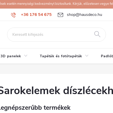
k esetén mennyiségi kedvezményt biztosítunk. Kérjük, előzetesen vegye fel 
+36 176 54 675
shop@hausdeco.hu
 3D panelek
Tapéták és fotótapéták
Padló
Sarokelemek díszlécek
Legnépszerűbb termékek