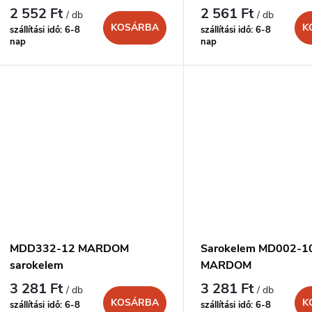
e
e
2 552 Ft
2 561 Ft
/ db
/ db
KOSÁRBA
K
szállítási idő: 6-8
szállítási idő: 6-8
n
k
nap
nap
d
e
z
s
é
t
s
á
e
MDD332-12 MARDOM
Sarokelem MD002-1
sarokelem
MARDOM
a
3 281 Ft
3 281 Ft
/ db
/ db
KOSÁRBA
K
szállítási idő: 6-8
szállítási idő: 6-8