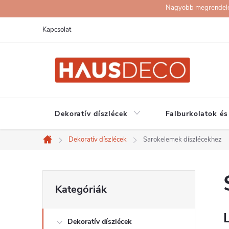
Ugrás
Nagyobb megrendelése
a
Kapcsolat
fő
tartalomhoz
Dekoratív díszlécek
Falburkolatok és
Dekoratív díszlécek
Sarokelemek díszlécekhez
Kezdőlap
O
Kategóriák
Kategóriák
átugrása
l
Dekoratív díszlécek