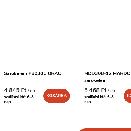
Sarokelem P8030C ORAC
MDD308-12 MARD
sarokelem
4 845 Ft
5 468 Ft
/ db
/ db
KOSÁRBA
K
szállítási idő: 6-8
szállítási idő: 6-8
nap
nap