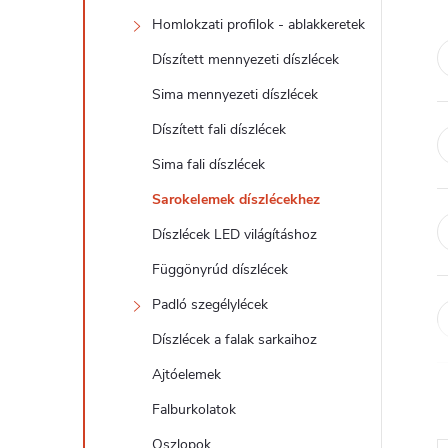
d
Homlokzati profilok - ablakkeretek
a
Díszített mennyezeti díszlécek
l
Sima mennyezeti díszlécek
Díszített fali díszlécek
s
Sima fali díszlécek
ó
Sarokelemek díszlécekhez
Díszlécek LED világításhoz
p
Függönyrúd díszlécek
a
Padló szegélylécek
Díszlécek a falak sarkaihoz
n
Ajtóelemek
e
Falburkolatok
Oszlopok