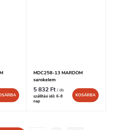
OM
MDC258-13 MARDOM
sarokelem
5 832 Ft
/ db
OSÁRBA
KOSÁRBA
szállítási idő: 6-8
nap