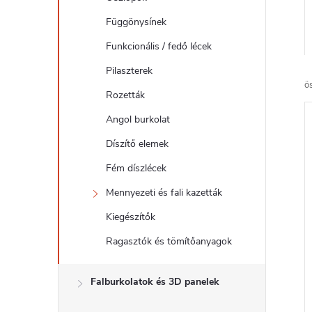
l
Függönysínek
Funkcionális / fedő lécek
Pilaszterek
ö
Rozetták
Angol burkolat
Díszítő elemek
Fém díszlécek
Mennyezeti és fali kazetták
Kiegészítők
Ragasztók és tömítőanyagok
Falburkolatok és 3D panelek