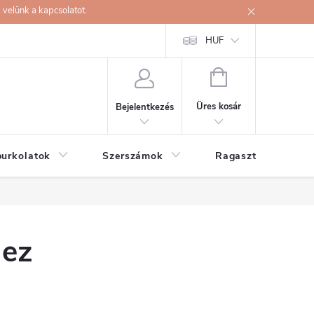
velünk a kapcsolatot.
HUF
KOSÁR
Üres kosár
Bejelentkezés
burkolatok
Szerszámok
Ragasztók
hez