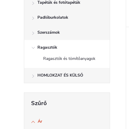
Tapéták és fotótapéták
Padlóburkolatok
l
Szerszámok
i
Ragasztók
Ragasztók és tömítőanyagok
HOMLOKZAT ÉS KÜLSŐ
j
Ár