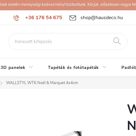
k esetén mennyiségi kedvezményt biztosítunk. Kérjük, előzetesen vegye fel 
+36 176 54 675
shop@hausdeco.hu
 3D panelek
Tapéták és fotótapéták
Padló
WALLSTYL WT6 Noël & Marquet 4x4cm
W
N