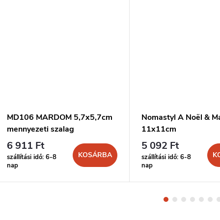
MD106 MARDOM 5,7x5,7cm
Nomastyl A Noël & M
mennyezeti szalag
11x11cm
6 911 Ft
5 092 Ft
KOSÁRBA
K
szállítási idő: 6-8
szállítási idő: 6-8
nap
nap