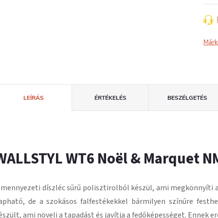
Márk
LEÍRÁS
ÉRTÉKELÉS
BESZÉLGETÉS
WALLSTYL WT6 Noël & Marquet N
 mennyezeti díszléc
sűrű polisztirolból
készül, ami megkönnyíti a
apható, de a szokásos falfestékekkel bármilyen színűre festhe
észült, ami növeli a tapadást és javítja a fedőképességet.
Ennek e