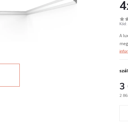
4
Kód:
A lu
megk
info
szál
3
2 86
Egys