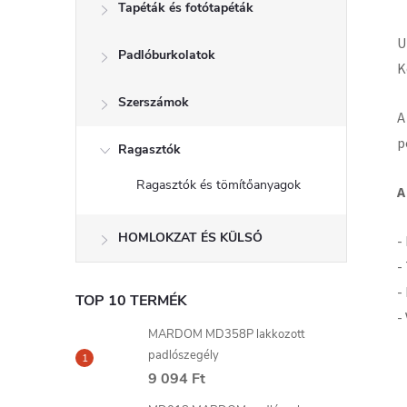
Tapéták és fotótapéták
U
Padlóburkolatok
K
Szerszámok
A
p
Ragasztók
Ragasztók és tömítőanyagok
A
HOMLOKZAT ÉS KÜLSŐ
-
-
-
TOP 10 TERMÉK
-
MARDOM MD358P lakkozott
padlószegély
9 094 Ft