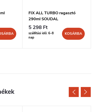
0ml
FIX ALL TURBO ragasztó
MONT FI
290ml SOUDAL
300ml 
5 298 Ft
2 219 
szállítási idő: 6-8
szállítási 
OSÁRBA
KOSÁRBA
nap
nap