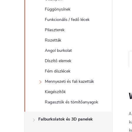
l
Függönysínek
Funkcionális / fedő lécek
Pilaszterek
Rozetták
Angol burkolat
Díszítő elemek
Fém díszlécek
Mennyezeti és fali kazetták
Kiegészítők
Ragasztók és tömítőanyagok
A
Falburkolatok és 3D panelek
k
k