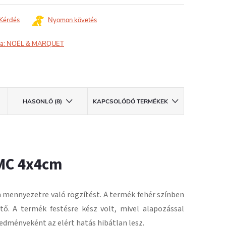
Kérdés
Nyomon követés
a:
NOËL & MARQUET
HASONLÓ (8)
KAPCSOLÓDÓ TERMÉKEK
MC 4x4cm
 mennyezetre való rögzítést.
A termék fehér színben
tő.
A termék festésre kész volt, mivel alapozással
redményeként
az elért hatás hibátlan lesz
.