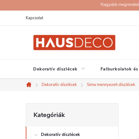
Ugrás
Nagyobb megrendelése
a
Kapcsolat
fő
tartalomhoz
Dekoratív díszlécek
Falburkolatok és
Dekoratív díszlécek
Sima mennyezeti díszlécek
Kezdőlap
O
Kategóriák
Kategóriák
átugrása
l
Dekoratív díszlécek