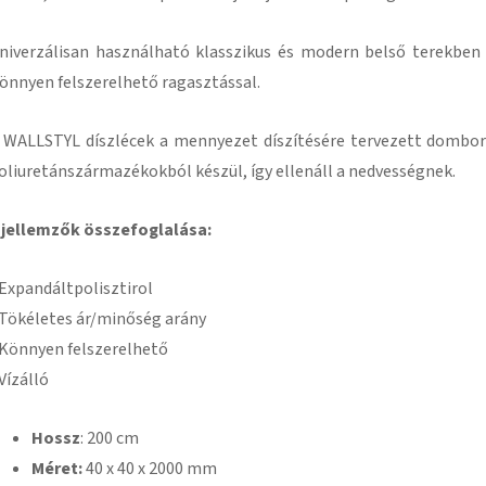
niverzálisan használható klasszikus és modern belső terekben
önnyen felszerelhető ragasztással
.
 WALLSTYL díszlécek a mennyezet díszítésére tervezett domború
oliuretánszármazékokból készül, így ellenáll a nedvességnek.
 jellemzők összefoglalása:
 Expandált
polisztirol
 Tökéletes ár/minőség arány
 Könnyen felszerelhető
 Vízálló
Hossz
: 200 cm
Méret:
40
x 40 x 2000 mm