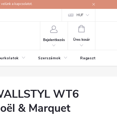
velünk a kapcsolatot.
HUF
KOSÁR
Üres kosár
Bejelentkezés
burkolatok
Szerszámok
Ragasztók
ALLSTYL WT6
oël & Marquet