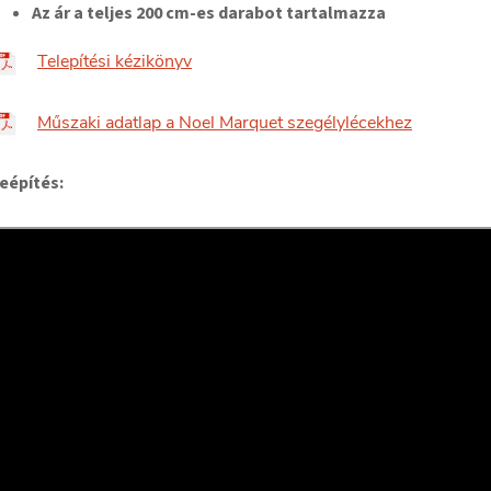
Az ár a teljes 200 cm-es darabot tartalmazza
Telepítési kézikönyv
Műszaki adatlap a Noel Marquet szegélylécekhez
eépítés: