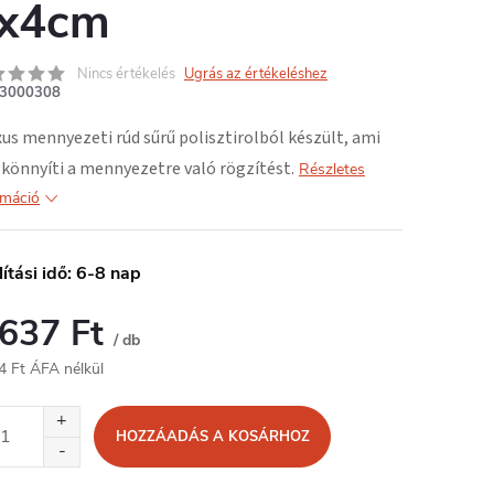
x4cm
Nincs értékelés
Ugrás az értékeléshez
3000308
xus mennyezeti rúd
sűrű polisztirolból
készült, ami
önnyíti a mennyezetre való rögzítést.
Részletes
rmáció
lítási idő: 6-8 nap
 637 Ft
/ db
4 Ft ÁFA nélkül
égár:
HOZZÁADÁS A KOSÁRHOZ