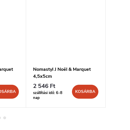
arquet
Nomastyl J Noël & Marquet
Nomasty
4,5x5cm
7x7cm
2 546 Ft
2 910 
OSÁRBA
KOSÁRBA
szállítási idő: 6-8
szállítási 
nap
nap