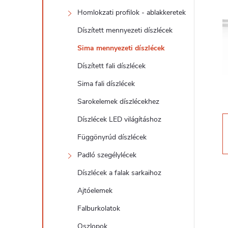
d
Homlokzati profilok - ablakkeretek
a
Díszített mennyezeti díszlécek
l
Sima mennyezeti díszlécek
Díszített fali díszlécek
s
Sima fali díszlécek
ó
Sarokelemek díszlécekhez
Díszlécek LED világításhoz
p
Függönyrúd díszlécek
a
Padló szegélylécek
Díszlécek a falak sarkaihoz
n
Ajtóelemek
e
Falburkolatok
Oszlopok