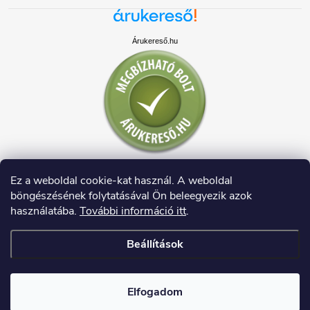
Árukereső.hu
Ez a weboldal cookie-kat használ. A weboldal
böngészésének folytatásával Ön beleegyezik azok
használatába.
További információ itt
.
Beállítások
Copyright 2026
HAUSDECO.HU
. Minden jog fenntartva.
Elfogadom
Shoptet készítette