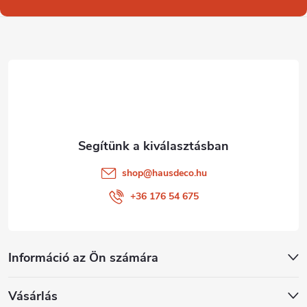
l
é
c
shop
@
hausdeco.hu
+36 176 54 675
Információ az Ön számára
Vásárlás