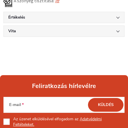
A szőnyeg tisztítása:
itt
Értékelés
Vita
Feliratkozás hírlevélre
L
E-mail
KÜLDÉS
á
Az üzenet
elküldésével elfogadom az
Adatvédelmi
b
Feltételeket.