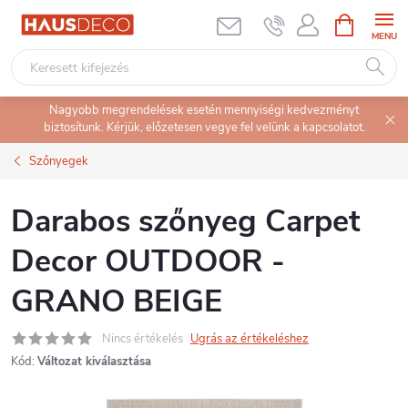
Ugrás
KOSÁR
a
fő
tartalomhoz
Nagyobb megrendelések esetén mennyiségi kedvezményt
biztosítunk. Kérjük, előzetesen vegye fel velünk a kapcsolatot.
Szőnyegek
Darabos szőnyeg Carpet
Decor OUTDOOR -
GRANO BEIGE
Nincs értékelés
Ugrás az értékeléshez
Kód:
Változat kiválasztása