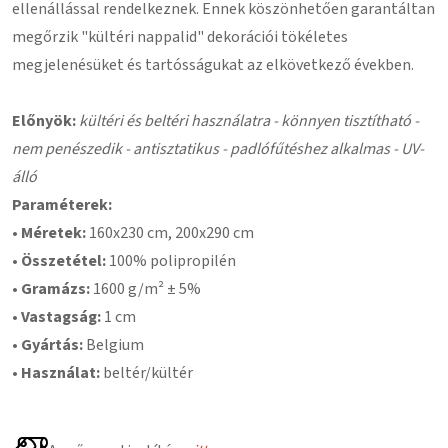
ellenállással rendelkeznek. Ennek köszönhetően garantáltan
megőrzik "kültéri nappalid" dekorációi tökéletes
megjelenésüket és tartósságukat az elkövetkező években.
Előnyök:
kültéri és beltéri használatra - könnyen tisztítható -
nem penészedik - antisztatikus - padlófűtéshez alkalmas - UV-
álló
Paraméterek:
•
Méretek:
160x230 cm, 200x290 cm
•
Összetétel:
100% polipropilén
•
Gramázs:
1600 g/m² ± 5%
•
Vastagság:
1 cm
•
Gyártás:
Belgium
•
Használat:
beltér/kültér