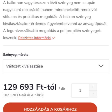
A balkonon vagy teraszon lévő szőnyeg nem csupán
nagyszerű dekoráció, hanem mindenekelőtt rendkívül
stílusos és praktikus megoldás. A balkon szőnyeg
kiválasztásakor érdemes figyelembe venni az anyag típusát.
A leguniverzálisabb megoldás a polipropilén szőnyegek
lesznek.
Részletes információ
Szőnyeg mérete
129 693 Ft
-tól
/ db
102 120 Ft
-tól ÁFA nélkül
Egységár:
HOZZÁADÁS A KOSÁRHOZ