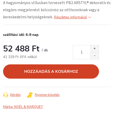
A hagyományos stílusban tervezett PB2 ARSTYL® dekoratív és
elegáns megjelenést kölcsönöz az otthonoknak vagy a
kereskedelmi helyiségeknek.
Részletes információ
szállítási idő: 6-8 nap
52 488 Ft
/ db
41 329 Ft ÁFA nélkül
Egységár:
HOZZÁADÁS A KOSÁRHOZ
Kérdés
Nyomon követés
Márka:
NOËL & MARQUET