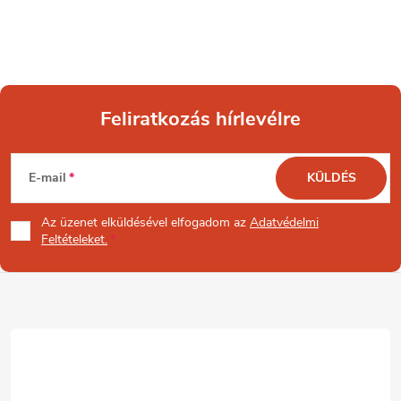
Feliratkozás hírlevélre
L
E-mail
KÜLDÉS
á
Az üzenet
elküldésével elfogadom az
Adatvédelmi
b
Feltételeket.
l
é
c