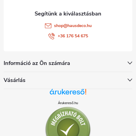
shop
@
hausdeco.hu
+36 176 54 675
Információ az Ön számára
Vásárlás
Árukereső.hu