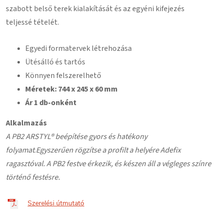
szabott belső terek kialakítását és az egyéni kifejezés
teljessé tételét.
Egyedi formatervek létrehozása
Ütésálló és tartós
Könnyen felszerelhető
Méretek: 744 x 245 x 60 mm
Ár 1 db-onként
Alkalmazás
A PB2 ARSTYL® beépítése gyors és hatékony
folyamat
.
Egyszerűen rögzítse a profilt a helyére Adefix
ragasztóval. A PB2 festve érkezik, és készen áll a végleges színre
történő festésre.
Szerelési útmutató