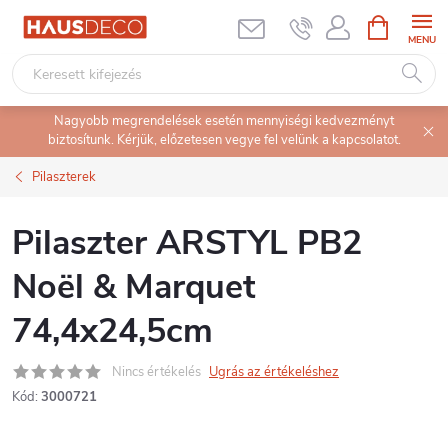
Ugrás
KOSÁR
a
fő
tartalomhoz
Nagyobb megrendelések esetén mennyiségi kedvezményt
biztosítunk. Kérjük, előzetesen vegye fel velünk a kapcsolatot.
Pilaszterek
Pilaszter ARSTYL PB2
Noël & Marquet
74,4x24,5cm
Nincs értékelés
Ugrás az értékeléshez
Kód:
3000721