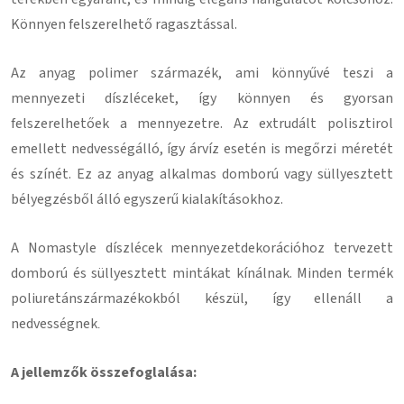
Könnyen felszerelhető ragasztással
.
Az anyag polimer származék, ami könnyűvé teszi a
mennyezeti díszléceket, így könnyen és gyorsan
felszerelhetőek a mennyezetre.
Az extrudált polisztirol
emellett nedvességálló, így árvíz esetén is megőrzi méretét
és színét.
Ez az anyag alkalmas domború vagy süllyesztett
bélyegzésből álló egyszerű kialakításokhoz.
A Nomastyle díszlécek mennyezetdekorációhoz tervezett
domború és süllyesztett mintákat kínálnak.
Minden termék
poliuretánszármazékokból készül, így ellenáll a
nedvességnek
.
A jellemzők összefoglalása: