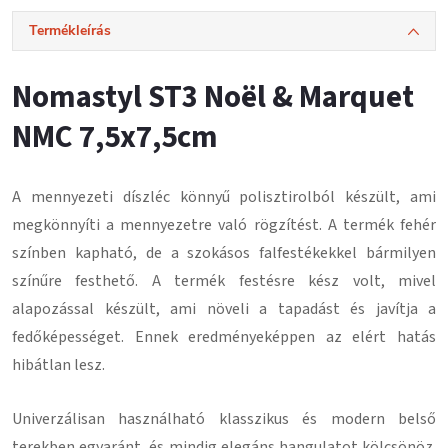
Termékleírás
Nomastyl ST3 Noël & Marquet
NMC 7,5x7,5cm
A mennyezeti díszléc könnyű polisztirolból készült, ami
megkönnyíti a mennyezetre való rögzítést.
A termék fehér
színben kapható, de a szokásos falfestékekkel bármilyen
színűre festhető.
A termék festésre kész volt, mivel
alapozással készült, ami növeli a tapadást és javítja a
fedőképességet.
Ennek eredményeképpen az elért hatás
hibátlan lesz
.
Univerzálisan használható klasszikus és modern belső
terekben egyaránt, és mindig elegáns hangulatot kölcsönöz.