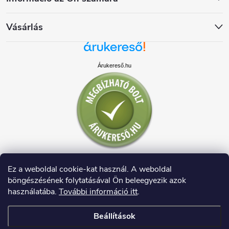
Vásárlás
Árukereső.hu
Ez a weboldal cookie-kat használ. A weboldal
böngészésének folytatásával Ön beleegyezik azok
használatába.
További információ itt
.
Beállítások