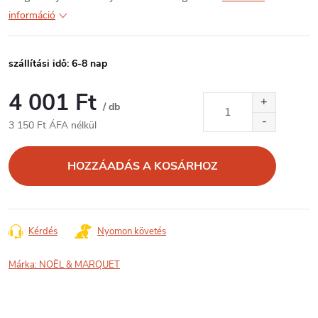
információ
szállítási idő: 6-8 nap
4 001 Ft
/ db
3 150 Ft ÁFA nélkül
Egységár:
HOZZÁADÁS A KOSÁRHOZ
Kérdés
Nyomon követés
Márka:
NOËL & MARQUET