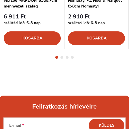
MD106 MARDOM 5,7x5,7cm
Nomastyl A1 Noël & Marquet
mennyezeti szalag
8x8cm Nomastyl
6 911 Ft
2 910 Ft
szállítási idő: 6-8 nap
szállítási idő: 6-8 nap
KOSÁRBA
KOSÁRBA
Feliratkozás hírlevélre
L
E-mail
KÜLDÉS