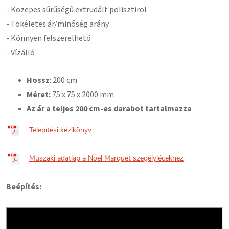
- Közepes sűrűségű extrudált polisztirol
- Tökéletes ár/minőség arány
- Könnyen felszerelhető
- Vízálló
Hossz
: 200 cm
Méret:
75
x 75 x 2000 mm
Az ár a teljes 200 cm-es darabot tartalmazza
Telepítési kézikönyv
Műszaki adatlap a Noel Marquet szegélylécekhez
Beépítés: