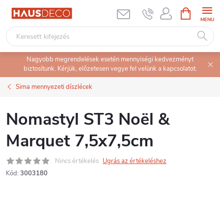
Ugrás
KOSÁR
a
fő
tartalomhoz
Nagyobb megrendelések esetén mennyiségi kedvezményt
biztosítunk. Kérjük, előzetesen vegye fel velünk a kapcsolatot.
Sima mennyezeti díszlécek
Nomastyl ST3 Noël &
Marquet 7,5x7,5cm
Nincs értékelés
Ugrás az értékeléshez
Kód:
3003180