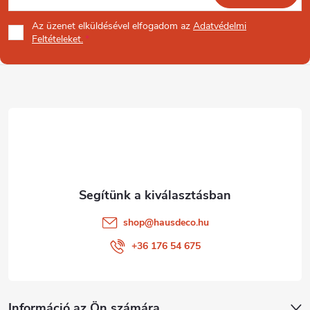
á
Az üzenet
elküldésével elfogadom az
Adatvédelmi
b
Feltételeket.
l
é
c
shop
@
hausdeco.hu
+36 176 54 675
Információ az Ön számára