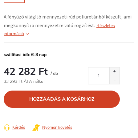
A fényűző világító mennyezeti rúd
poliuretánból
készült, ami
megkönnyíti a mennyezetre való rögzítést.
Részletes
információ
szállítási idő: 6-8 nap
42 282 Ft
/ db
33 293 Ft ÁFA nélkül
Egységár:
HOZZÁADÁS A KOSÁRHOZ
Kérdés
Nyomon követés