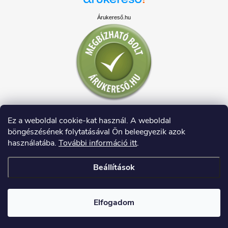
Árukereső.hu
Ez a weboldal cookie-kat használ. A weboldal
böngészésének folytatásával Ön beleegyezik azok
használatába.
További információ itt
.
Beállítások
Copyright 2026
HAUSDECO.HU
. Minden jog fenntartva.
Elfogadom
Shoptet készítette