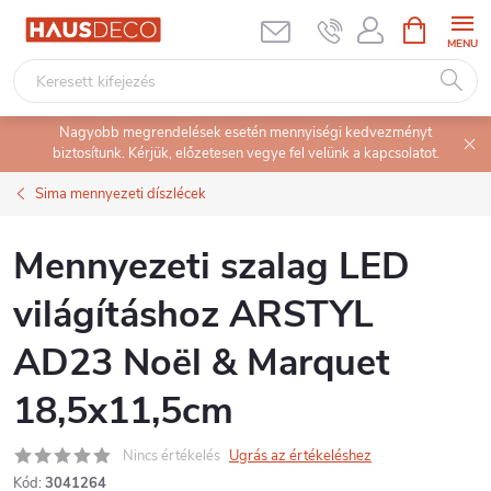
Ugrás
KOSÁR
a
fő
tartalomhoz
Nagyobb megrendelések esetén mennyiségi kedvezményt
biztosítunk. Kérjük, előzetesen vegye fel velünk a kapcsolatot.
Sima mennyezeti díszlécek
Mennyezeti szalag LED
világításhoz ARSTYL
AD23 Noël & Marquet
18,5x11,5cm
Nincs értékelés
Ugrás az értékeléshez
Kód:
3041264