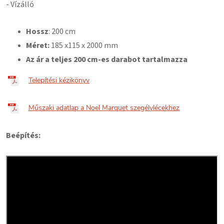
- Vízálló
Hossz
: 200 cm
Méret:
185
x115 x 2000 mm
Az ár a teljes 200 cm-es darabot tartalmazza
Telepítési kézikönyv
Műszaki adatlap a Noel Marquet szegélylécekhez
Beépítés: