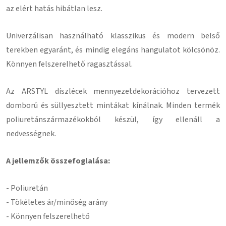
az elért hatás hibátlan lesz
.
Univerzálisan használható klasszikus és modern belső
terekben egyaránt, és mindig elegáns hangulatot kölcsönöz.
Könnyen felszerelhető ragasztással
.
Az ARSTYL díszlécek mennyezetdekorációhoz tervezett
domború és süllyesztett mintákat kínálnak.
Minden termék
poliuretánszármazékokból készül, így ellenáll a
nedvességnek.
A jellemzők összefoglalása:
-
Poliuretán
- Tökéletes ár/minőség arány
- Könnyen felszerelhető