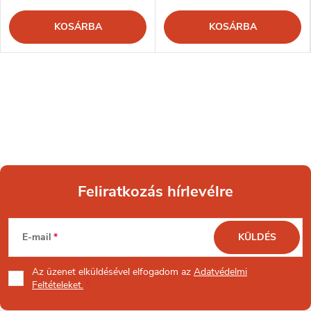
KOSÁRBA
KOSÁRBA
Feliratkozás hírlevélre
L
E-mail
KÜLDÉS
á
Az üzenet
elküldésével elfogadom az
Adatvédelmi
b
Feltételeket.