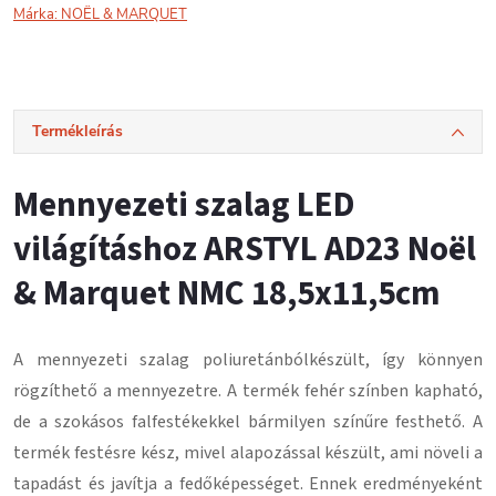
Márka:
NOËL & MARQUET
Termékleírás
Mennyezeti szalag LED
világításhoz ARSTYL AD23 Noël
& Marquet NMC 18,5x11,5cm
A mennyezeti szalag
poliuretánból
készült, így könnyen
rögzíthető a mennyezetre.
A termék fehér színben kapható,
de a szokásos falfestékekkel bármilyen színűre festhető.
A
termék festésre kész, mivel alapozással készült, ami növeli a
tapadást és javítja a fedőképességet.
Ennek eredményeként