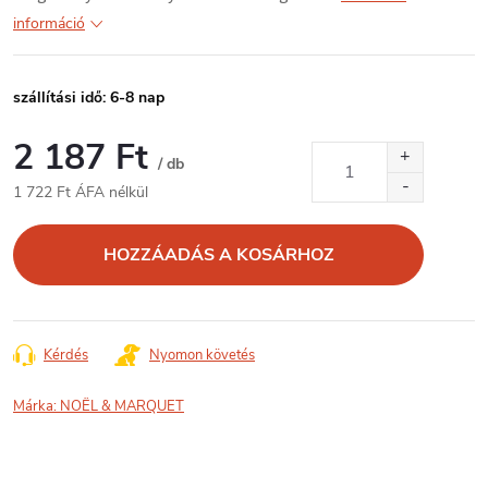
információ
szállítási idő: 6-8 nap
2 187 Ft
/ db
1 722 Ft ÁFA nélkül
Egységár:
HOZZÁADÁS A KOSÁRHOZ
Kérdés
Nyomon követés
Márka:
NOËL & MARQUET