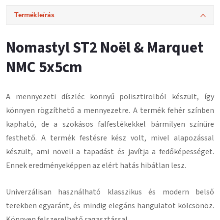
Termékleírás
Nomastyl ST2 Noël & Marquet
NMC 5x5cm
A mennyezeti díszléc könnyű polisztirolból készült, így
könnyen rögzíthető a mennyezetre.
A termék fehér színben
kapható, de a szokásos falfestékekkel bármilyen színűre
festhető.
A termék festésre kész volt, mivel alapozással
készült, ami növeli a tapadást és javítja a fedőképességet.
Ennek eredményeképpen az elért hatás hibátlan lesz
.
Univerzálisan használható klasszikus és modern belső
terekben egyaránt, és mindig elegáns hangulatot kölcsönöz.
Könnyen felszerelhető ragasztással
.