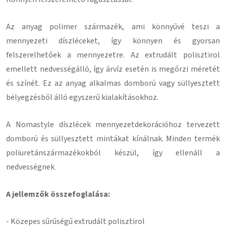
Az anyag polimer származék, ami könnyűvé teszi a
mennyezeti díszléceket, így könnyen és gyorsan
felszerelhetőek a mennyezetre.
Az extrudált polisztirol
emellett nedvességálló, így árvíz esetén is megőrzi méretét
és színét.
Ez az anyag alkalmas domború vagy süllyesztett
bélyegzésből álló egyszerű kialakításokhoz.
A Nomastyle díszlécek mennyezetdekorációhoz tervezett
domború és süllyesztett mintákat kínálnak.
Minden termék
poliuretánszármazékokból készül, így ellenáll a
nedvességnek
.
A jellemzők összefoglalása:
- Közepes sűrűségű extrudált polisztirol