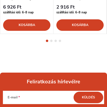
6 926 Ft
2 916 Ft
szállítási idő: 6-8 nap
szállítási idő: 6-8 nap
KOSÁRBA
KOSÁRBA
Feliratkozás hírlevélre
L
E-mail
KÜLDÉS
á