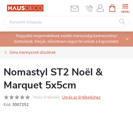
Ugrás
KOSÁR
a
fő
tartalomhoz
Nagyobb megrendelések esetén mennyiségi kedvezményt
biztosítunk. Kérjük, előzetesen vegye fel velünk a kapcsolatot.
Sima mennyezeti díszlécek
Nomastyl ST2 Noël &
Marquet 5x5cm
Nincs értékelés
Ugrás az értékeléshez
Kód:
3007252