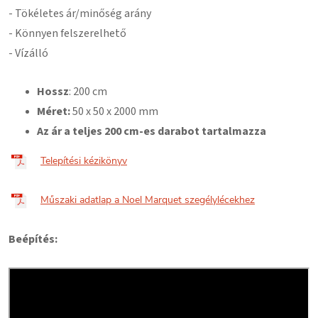
- Tökéletes ár/minőség arány
- Könnyen felszerelhető
- Vízálló
Hossz
: 200 cm
Méret:
50
x 50 x 2000 mm
Az ár a teljes 200 cm-es darabot tartalmazza
Telepítési kézikönyv
Műszaki adatlap a Noel Marquet szegélylécekhez
Beépítés: