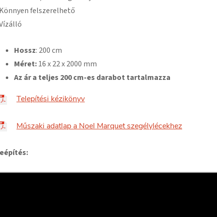
 Könnyen felszerelhető
 Vízálló
Hossz
: 200 cm
Méret:
16
x 22 x 2000 mm
Az ár a teljes 200 cm-es darabot tartalmazza
Telepítési kézikönyv
Műszaki adatlap a Noel Marquet szegélylécekhez
eépítés: