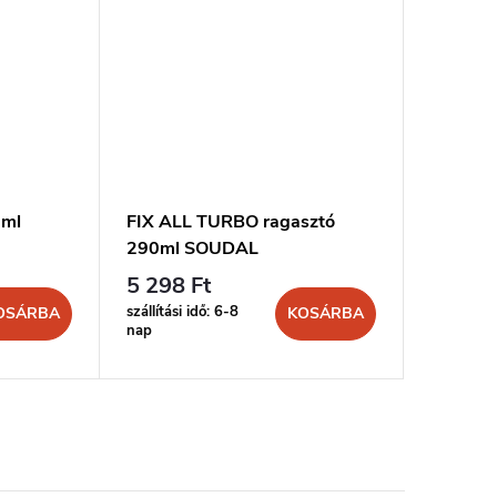
0ml
FIX ALL TURBO ragasztó
MONT FI
290ml SOUDAL
300ml 
5 298 Ft
2 223 
szállítási idő: 6-8
szállítási 
OSÁRBA
KOSÁRBA
nap
nap