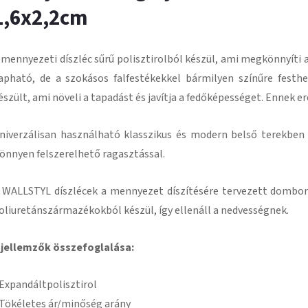
1,6x2,2cm
 mennyezeti díszléc
sűrű polisztirolból
készül, ami megkönnyíti a
apható, de a szokásos falfestékekkel bármilyen színűre festhe
észült, ami növeli a tapadást és javítja a fedőképességet.
Ennek e
niverzálisan használható klasszikus és modern belső terekben
önnyen felszerelhető ragasztással
.
 WALLSTYL díszlécek a mennyezet díszítésére tervezett domború
oliuretánszármazékokból készül, így ellenáll a nedvességnek.
 jellemzők összefoglalása:
 Expandált
polisztirol
 Tökéletes ár/minőség arány