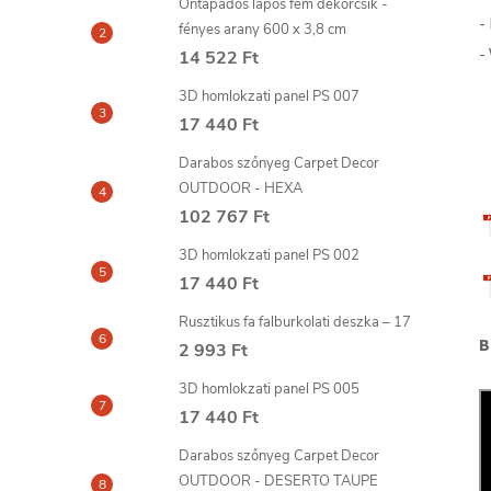
Öntapadós lapos fém dekorcsík -
-
fényes arany 600 x 3,8 cm
-
14 522 Ft
3D homlokzati panel PS 007
17 440 Ft
Darabos szőnyeg Carpet Decor
OUTDOOR - HEXA
102 767 Ft
3D homlokzati panel PS 002
17 440 Ft
Rusztikus fa falburkolati deszka – 17
B
2 993 Ft
3D homlokzati panel PS 005
17 440 Ft
Darabos szőnyeg Carpet Decor
OUTDOOR - DESERTO TAUPE