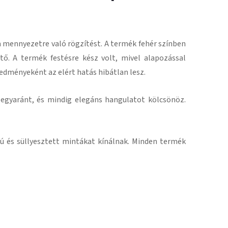
 mennyezetre való rögzítést.
A termék fehér színben
tő.
A termék festésre kész volt, mivel alapozással
redményeként
az elért hatás hibátlan lesz
.
 egyaránt, és mindig elegáns hangulatot kölcsönöz.
 és süllyesztett mintákat kínálnak.
Minden termék