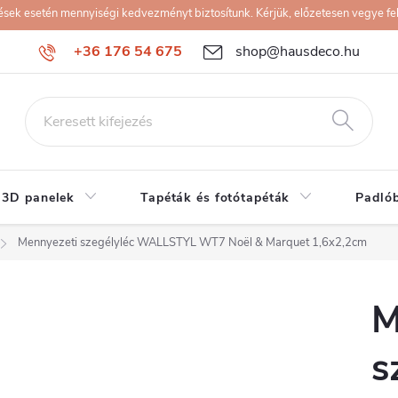
k esetén mennyiségi kedvezményt biztosítunk. Kérjük, előzetesen vegye fel 
+36 176 54 675
shop@hausdeco.hu
 3D panelek
Tapéták és fotótapéták
Padló
Mennyezeti szegélyléc WALLSTYL WT7 Noël & Marquet 1,6x2,2cm
M
s