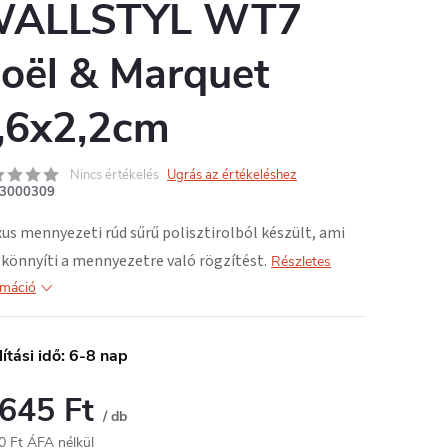
ALLSTYL WT7
oël & Marquet
,6x2,2cm
Nincs értékelés
Ugrás az értékeléshez
3000309
xus mennyezeti rúd
sűrű polisztirolból
készült, ami
önnyíti a mennyezetre való rögzítést.
Részletes
rmáció
lítási idő: 6-8 nap
 645 Ft
/ db
0 Ft ÁFA nélkül