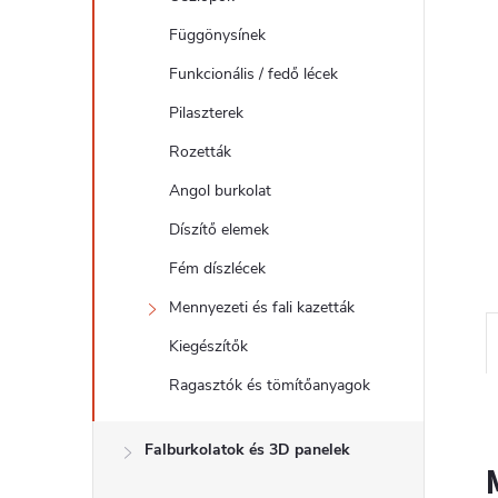
l
Függönysínek
Funkcionális / fedő lécek
Pilaszterek
Rozetták
Angol burkolat
Díszítő elemek
Fém díszlécek
Mennyezeti és fali kazetták
Kiegészítők
Ragasztók és tömítőanyagok
Falburkolatok és 3D panelek