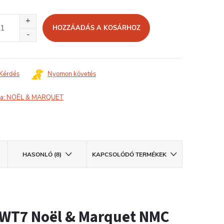
égár:
HOZZÁADÁS A KOSÁRHOZ
Kérdés
Nyomon követés
a:
NOËL & MARQUET
HASONLÓ (8)
KAPCSOLÓDÓ TERMÉKEK
 WT7 Noël & Marquet NMC