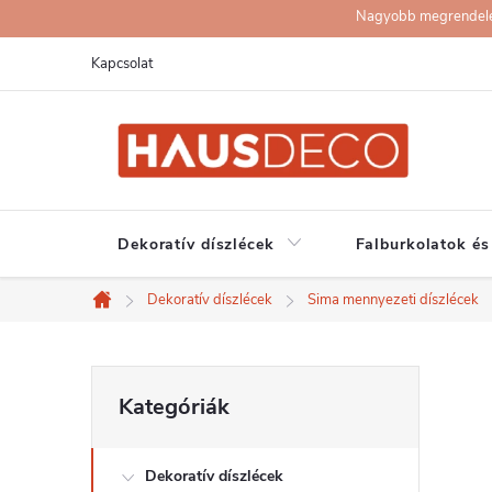
Ugrás
Nagyobb megrendelése
a
Kapcsolat
fő
tartalomhoz
Dekoratív díszlécek
Falburkolatok és
Dekoratív díszlécek
Sima mennyezeti díszlécek
Kezdőlap
O
Kategóriák
Kategóriák
átugrása
l
Dekoratív díszlécek