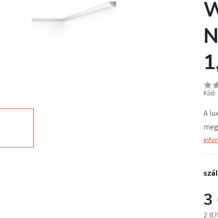
W
N
1
Kód:
A lu
megk
info
szál
3
2 87