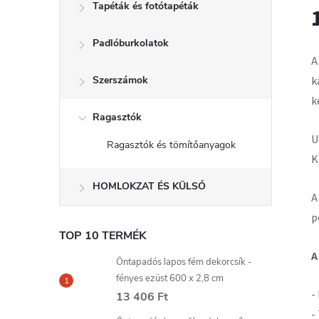
Tapéták és fotótapéták
Padlóburkolatok
A
Szerszámok
k
k
Ragasztók
U
Ragasztók és tömítőanyagok
K
HOMLOKZAT ÉS KÜLSŐ
A
p
TOP 10 TERMÉK
A
Öntapadós lapos fém dekorcsík -
fényes ezüst 600 x 2,8 cm
-
13 406 Ft
-