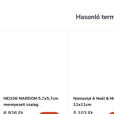
MD106 MARDOM 5,7x5,7cm
Nomastyl A Noël & M
mennyezeti szalag
11x11cm
6 926 Ft
5 103 Ft