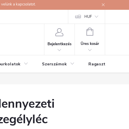
velünk a kapcsolatot.
HUF
KOSÁR
Üres kosár
Bejelentkezés
burkolatok
Szerszámok
Ragasztók
ennyezeti
zegélyléc