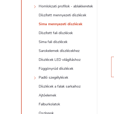
d
Homlokzati profilok - ablakkeretek
a
Díszített mennyezeti díszlécek
l
Sima mennyezeti díszlécek
Díszített fali díszlécek
s
Sima fali díszlécek
ó
Sarokelemek díszlécekhez
Díszlécek LED világításhoz
p
Függönyrúd díszlécek
a
Padló szegélylécek
Díszlécek a falak sarkaihoz
n
Ajtóelemek
e
Falburkolatok
Oszlopok