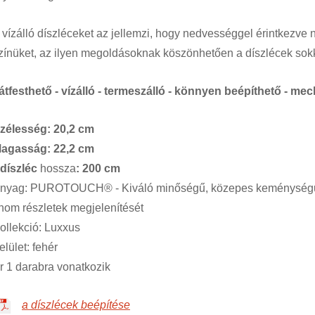
 vízálló díszléceket az jellemzi, hogy nedvességgel érintkezv
zínüket, az ilyen megoldásoknak köszönhetően a díszlécek sokk
 átfesthető - vízálló - termeszálló - könnyen beépíthető - mech
zélesség: 20,2 cm
agasság: 22,2 cm
díszléc
hossza
: 200 cm
nyag: PUROTOUCH® - Kiváló minőségű, közepes keménységű, n
inom részletek megjelenítését
ollekció: Luxxus
elület: fehér
r 1 darabra vonatkozik
a díszlécek beépítése