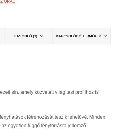
a:
ORAC
HASONLÓ (3)
KAPCSOLÓDÓ TERMÉKEK
eti sín, amely közvetett világítási profilhoz is
om fényhatások létrehozását teszik lehetővé. Minden
az egyetlen függő fényforrásra jellemző