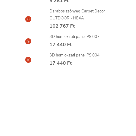
3 281 Ft
Darabos szőnyeg Carpet Decor
OUTDOOR - HEXA
102 767 Ft
3D homlokzati panel PS 007
17 440 Ft
3D homlokzati panel PS 004
17 440 Ft