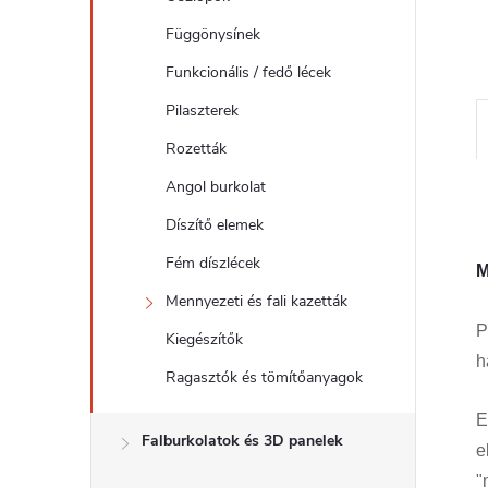
l
Függönysínek
Funkcionális / fedő lécek
Pilaszterek
Rozetták
Angol burkolat
Díszítő elemek
Fém díszlécek
M
Mennyezeti és fali kazetták
P
Kiegészítők
h
Ragasztók és tömítőanyagok
E
Falburkolatok és 3D panelek
e
"