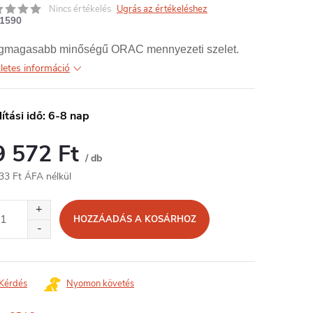
Nincs értékelés
Ugrás az értékeléshez
1590
egmagasabb minőségű ORAC mennyezeti szelet.
letes információ
lítási idő: 6-8 nap
9 572 Ft
/ db
33 Ft ÁFA nélkül
égár:
HOZZÁADÁS A KOSÁRHOZ
Kérdés
Nyomon követés