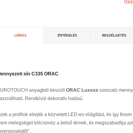
Márk
LEÍRÁS
ÉRTÉKELÉS
BESZÉLGETÉS
ennyezeti sín C335 ORAC
UROTOUCH anyagból készült
ORAC
Luxxus
sorozatú mennyez
asználható. Rendkívül dekoratív hatású.
zek a profilok elrejtik a közvetett LED-es világítást, és így fin
lem melegséget kölcsönöz a belső térnek, és megszabadítja azt 
nyersességtől".