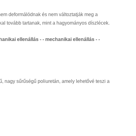
e nem deformálódnak és nem változtatják meg a
al tovább tartanak, mint a hagyományos díszlécek.
anikai ellenállás - - mechanikai ellenállás - -
agy sűrűségű poliuretán, amely lehetővé teszi a