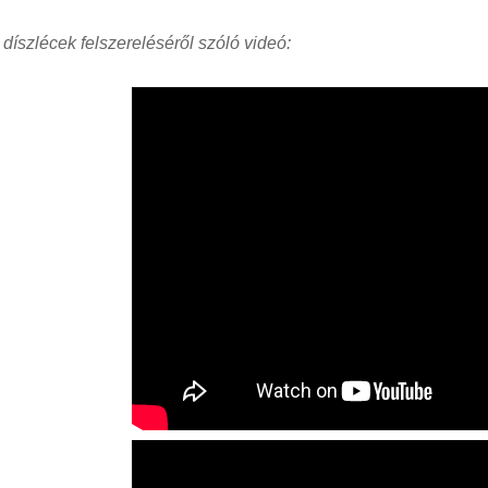
 díszlécek felszereléséről szóló videó: