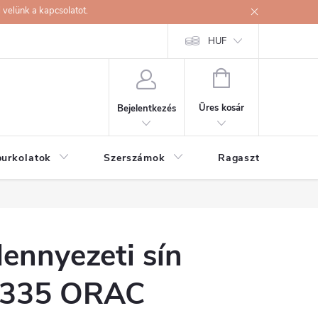
velünk a kapcsolatot.
HUF
KOSÁR
Üres kosár
Bejelentkezés
burkolatok
Szerszámok
Ragasztók
ennyezeti sín
335 ORAC