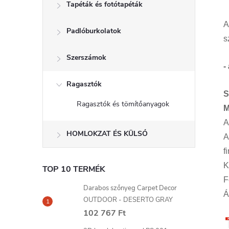
Tapéták és fotótapéták
A
Padlóburkolatok
s
Szerszámok
-
Ragasztók
S
Ragasztók és tömítőanyagok
M
A
HOMLOKZAT ÉS KÜLSŐ
A
f
K
TOP 10 TERMÉK
F
Darabos szőnyeg Carpet Decor
Á
OUTDOOR - DESERTO GRAY
102 767 Ft