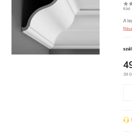
Kód:
A l
Rész
szál
4
39 0
Egys