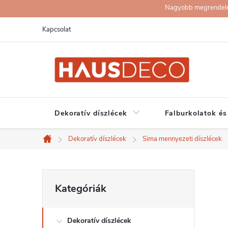
Ugrás
Nagyobb megrendelése
a
Kapcsolat
fő
tartalomhoz
Dekoratív díszlécek
Falburkolatok és
Dekoratív díszlécek
Sima mennyezeti díszlécek
Kezdőlap
O
Kategóriák
Kategóriák
átugrása
l
Dekoratív díszlécek