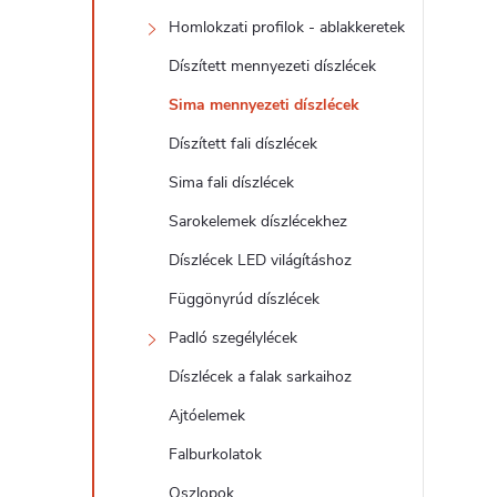
d
Homlokzati profilok - ablakkeretek
a
Díszített mennyezeti díszlécek
l
Sima mennyezeti díszlécek
Díszített fali díszlécek
s
Sima fali díszlécek
ó
Sarokelemek díszlécekhez
Díszlécek LED világításhoz
p
Függönyrúd díszlécek
a
Padló szegélylécek
Díszlécek a falak sarkaihoz
n
Ajtóelemek
e
Falburkolatok
Oszlopok