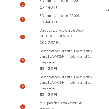
3D homlokzati panel PS 001
17 440 Ft
A
3D homlokzati panel PS 003
17 440 Ft
Darabos szőnyeg Carpet Decor
OUTDOOR - DESERTO
102 767 Ft
Bordázott homlokzati burkolat Izoflex
Lamell LAM/02/N – modern lamellás
megjelenés
62 426 Ft
Bordázott homlokzati burkolat Izoflex
Lamell LAM/03/N – modern lamellás
megjelenés
62 426 Ft
MDF padlólap sima kasmír R8