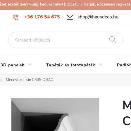
k esetén mennyiségi kedvezményt biztosítunk. Kérjük, előzetesen vegye fel 
+36 176 54 675
shop@hausdeco.hu
 3D panelek
Tapéták és fotótapéták
Padló
Mennyezeti sín C335 ORAC
M
C