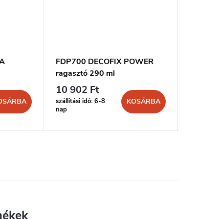
RA
FDP700 DECOFIX POWER
FL300 D
ragasztó 290 ml
ml
10 902 Ft
8 299 
szállítási idő: 6-8
szállítási 
OSÁRBA
KOSÁRBA
nap
nap