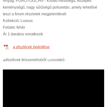
Anyag: PUROTOUCH® - Kiváló minőségű, közepes
keménységű, nagy sűrűségű poliuretán, amely lehetővé
teszi a finom részletek megjelenítését
Kollekció: Luxxus
Felület: fehér
Ár 1 darabra vonatkozik
a díszlécek beépítése
a
díszlécek felszereléséről
szóló
videó
: