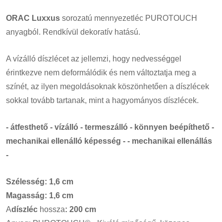
ORAC
Luxxus
sorozatú mennyezetléc PUROTOUCH
anyagból. Rendkívül dekoratív hatású.
A vízálló díszlécet az jellemzi, hogy nedvességgel
érintkezve nem deformálódik és nem változtatja meg a
színét, az ilyen megoldásoknak köszönhetően a díszlécek
sokkal tovább tartanak, mint a hagyományos díszlécek.
- átfesthető - vízálló - termeszálló - könnyen beépíthető -
mechanikai ellenálló képesség - - mechanikai ellenállás
-
Szélesség: 1,6 cm
Magasság: 1,6 cm
A
díszléc
hossza
: 200 cm