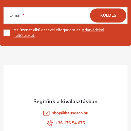
L
E-mail
KÜLDÉS
á
Az üzenet
elküldésével elfogadom az
Adatvédelmi
b
Feltételeket.
l
é
c
shop
@
hausdeco.hu
+36 176 54 675