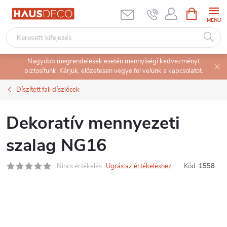
Ugrás
KOSÁR
a
fő
tartalomhoz
Nagyobb megrendelések esetén mennyiségi kedvezményt
biztosítunk. Kérjük, előzetesen vegye fel velünk a kapcsolatot.
Díszített fali díszlécek
Dekoratív mennyezeti
szalag NG16
Nincs értékelés
Ugrás az értékeléshez
Kód:
1558