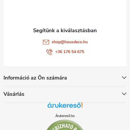
c
shop
@
hausdeco.hu
+36 176 54 675
Információ az Ön számára
Vásárlás
Árukereső.hu