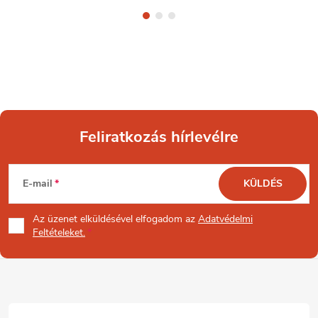
Feliratkozás hírlevélre
L
E-mail
KÜLDÉS
á
Az üzenet
elküldésével elfogadom az
Adatvédelmi
b
Feltételeket.
l
é