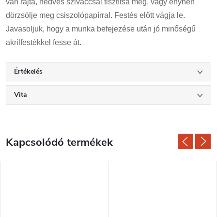
van rajta, nedves szivaccsal tisztítsa meg, vagy enyhén
dörzsölje meg csiszolópapírral. Festés előtt vágja le.
Javasoljuk, hogy a munka befejezése után jó minőségű
akrilfestékkel fesse át.
Értékelés
Vita
Kapcsolódó termékek