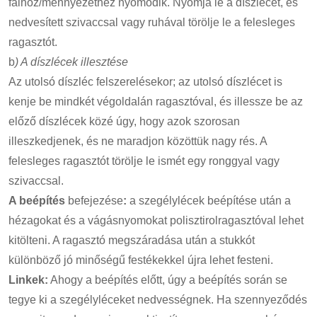
falhoz/mennyezethez nyomódik. Nyomja le a díszlécet, és
nedvesített szivaccsal vagy ruhával törölje le a felesleges
ragasztót.
b
) A díszlécek illesztése
Az utolsó díszléc felszerelésekor; az utolsó díszlécet is
kenje be mindkét végoldalán ragasztóval, és illessze be az
előző díszlécek közé úgy, hogy azok szorosan
illeszkedjenek, és ne maradjon közöttük nagy rés. A
felesleges ragasztót törölje le ismét egy ronggyal vagy
szivaccsal.
A beépítés
befejezése
:
a szegélylécek beépítése után a
hézagokat és a vágásnyomokat polisztirolragasztóval lehet
kitölteni. A ragasztó megszáradása után a stukkót
különböző jó minőségű festékekkel újra lehet festeni.
Linkek:
Ahogy a beépítés előtt, úgy a beépítés során se
tegye ki a szegélyléceket nedvességnek. Ha szennyeződés