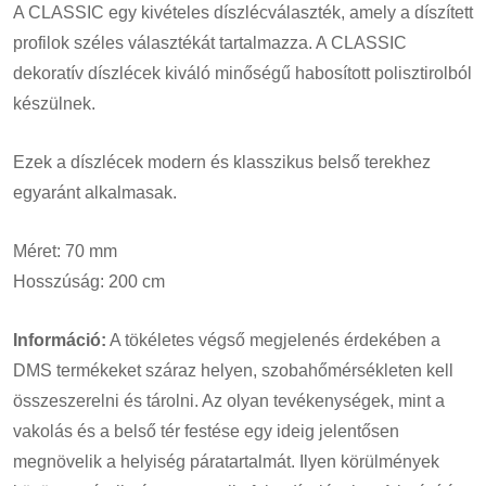
A CLASSIC egy kivételes díszlécválaszték, amely a díszített
profilok széles választékát tartalmazza. A CLASSIC
dekoratív díszlécek kiváló minőségű habosított polisztirolból
készülnek.
Ezek a díszlécek modern és klasszikus belső terekhez
egyaránt alkalmasak.
Méret: 70 mm
Hosszúság: 200 cm
Információ:
A tökéletes végső megjelenés érdekében a
DMS termékeket száraz helyen, szobahőmérsékleten kell
összeszerelni és tárolni. Az olyan tevékenységek, mint a
vakolás és a belső tér festése egy ideig jelentősen
megnövelik a helyiség páratartalmát. Ilyen körülmények