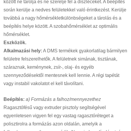
között ne tárolja és ne szerelje fel a díszléceket. A beépítés
során kerülje a nedves felületekkel való érintkezést. Kerülje
továbbá a nagy hőmérsékletkülönbségeket a tárolás és a
beépítés helye között. A szobahőmérséklet az optimális
hőmérséklet.
Eszközök.
Alkalmazási hely:
A DMS termékek gyakorlatilag bármilyen
felületre felszerelhetők. A felületnek simának, tisztának,
száraznak, keménynek, zsír-, olaj- és egyéb
szennyeződésektől mentesnek kell lennie. A régi tapétát
vagy instabil vakolatot el kell távolítani.
Beépítés:
a) Formázás a falhoz/mennyezethez
Ragasztófésű vagy extruder pisztoly segítségével
egyenletesen vigyen fel egy vastag ragasztóréteget a
polisztirolra a formázás azon oldalán, amelyik a