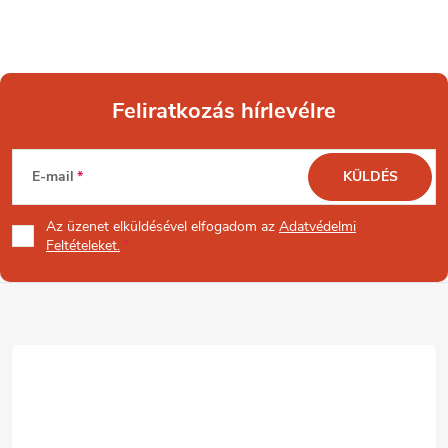
Feliratkozás hírlevélre
L
E-mail
KÜLDÉS
á
Az üzenet
elküldésével elfogadom az
Adatvédelmi
b
Feltételeket.
l
é
c