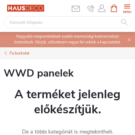
Ugrás
KOSÁR
a
fő
tartalomhoz
Nagyobb megrendelések esetén mennyiségi kedvezményt
biztosítunk. Kérjük, előzetesen vegye fel velünk a kapcsolatot.
Fa burkolat
WWD panelek
A terméket jelenleg
előkészítjük.
De a többi kategóriát is megtekintheti.