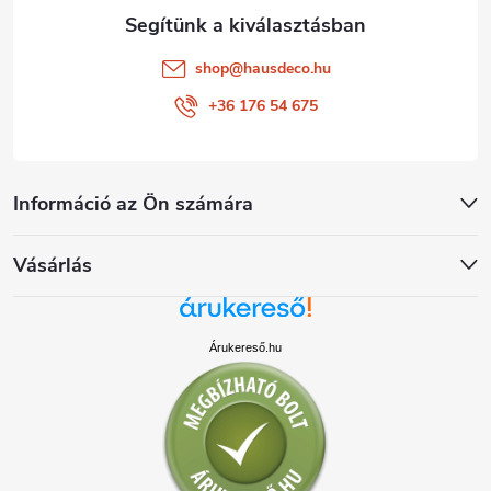
shop
@
hausdeco.hu
+36 176 54 675
Információ az Ön számára
Vásárlás
Árukereső.hu