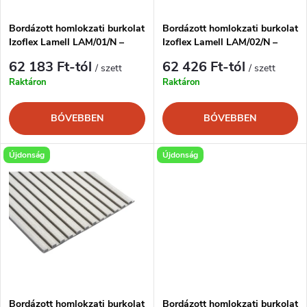
k
é
e
Bordázott homlokzati burkolat
Bordázott homlokzati burkolat
Izoflex Lamell LAM/01/N –
Izoflex Lamell LAM/02/N –
k
modern lamellás megjelenés
modern lamellás megjelenés
k
62 183 Ft-tól
62 426 Ft-tól
/ szett
/ szett
e
Raktáron
Raktáron
r
k
BŐVEBBEN
BŐVEBBEN
e
l
Újdonság
Újdonság
n
i
d
s
e
t
z
á
Bordázott homlokzati burkolat
Bordázott homlokzati burkolat