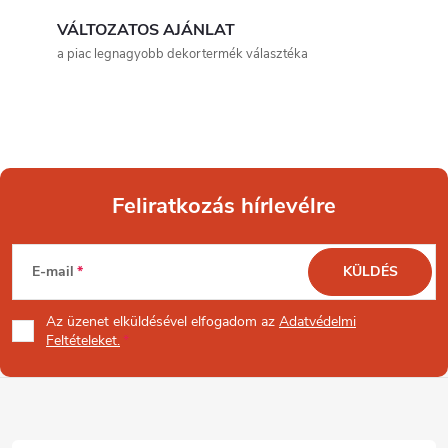
r
VÁLTOZATOS AJÁNLAT
á
a piac legnagyobb dekortermék választéka
n
y
í
Feliratkozás hírlevélre
t
L
á
E-mail
KÜLDÉS
s
á
Az üzenet
elküldésével elfogadom az
Adatvédelmi
e
b
Feltételeket.
l
l
e