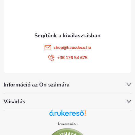
é
m
e
c
i
shop
@
hausdeco.hu
+36 176 54 675
Információ az Ön számára
Vásárlás
Árukereső.hu