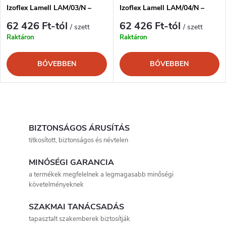
é
Izoflex Lamell LAM/03/N –
Izoflex Lamell LAM/04/N –
j
modern lamellás megjelenés
modern lamellás megjelenés
s
62 426 Ft-tól
62 426 Ft-tól
/ szett
/ szett
a
Raktáron
Raktáron
e
BŐVEBBEN
BŐVEBBEN
L
i
BIZTONSÁGOS ÁRUSÍTÁS
titkosított, biztonságos és névtelen
s
MINŐSÉGI GARANCIA
t
a termékek megfelelnek a legmagasabb minőségi
követelményeknek
a
SZAKMAI TANÁCSADÁS
i
tapasztalt szakemberek biztosítják