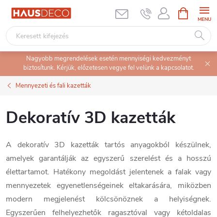
Ugrás
KOSÁR
a
fő
tartalomhoz
Nagyobb megrendelések esetén mennyiségi kedvezményt
biztosítunk. Kérjük, előzetesen vegye fel velünk a kapcsolatot.
Mennyezeti és fali kazetták
Dekoratív 3D kazetták
A dekoratív 3D kazetták tartós anyagokból készülnek,
amelyek garantálják az egyszerű szerelést és a hosszú
élettartamot. Hatékony megoldást jelentenek a falak vagy
mennyezetek egyenetlenségeinek eltakarására, miközben
modern megjelenést kölcsönöznek a helyiségnek.
Egyszerűen felhelyezhetők ragasztóval vagy kétoldalas