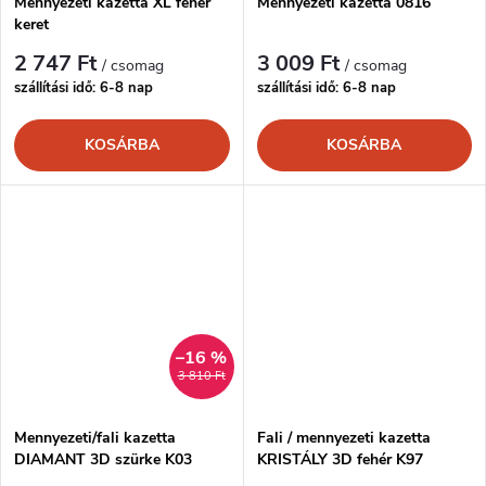
é
Mennyezeti kazetta XL fehér
Mennyezeti kazetta 0816
keret
j
s
2 747 Ft
3 009 Ft
/ csomag
/ csomag
a
szállítási idő: 6-8 nap
szállítási idő: 6-8 nap
e
KOSÁRBA
KOSÁRBA
–16 %
3 810 Ft
Mennyezeti/fali kazetta
Fali / mennyezeti kazetta
DIAMANT 3D szürke K03
KRISTÁLY 3D fehér K97