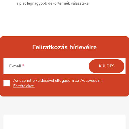
a piac legnagyobb dekortermék választéka
t
á
s
e
Feliratkozás hírlevélre
l
L
e
E-mail
KÜLDÉS
á
m
Az üzenet
elküldésével elfogadom az
Adatvédelmi
b
Feltételeket.
e
l
i
é