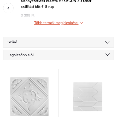
Mennyezeti/fali kazetta HEXAGON 3D fehér
szállítási idő: 6-8 nap
3 398 Ft
Több termék megjelenítése
Szűrő
T
Legolcsóbb elöl
e
Legdrágább
T
Legnépszerűbb termékek
r
e
ABC szerint
m
r
é
m