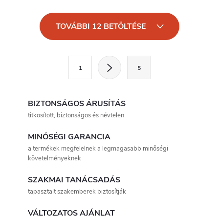
L
TOVÁBBI 12 BETÖLTÉSE
i
s
L
1
5
a
t
p
a
o
BIZTONSÁGOS ÁRUSÍTÁS
i
z
titkosított, biztonságos és névtelen
á
r
MINŐSÉGI GARANCIA
s
a termékek megfelelnek a legmagasabb minőségi
á
követelményeknek
n
SZAKMAI TANÁCSADÁS
tapasztalt szakemberek biztosítják
y
í
VÁLTOZATOS AJÁNLAT