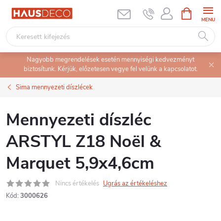
Ugrás
KOSÁR
a
fő
tartalomhoz
Nagyobb megrendelések esetén mennyiségi kedvezményt
biztosítunk. Kérjük, előzetesen vegye fel velünk a kapcsolatot.
Sima mennyezeti díszlécek
Mennyezeti díszléc
ARSTYL Z18 Noël &
Marquet 5,9x4,6cm
Nincs értékelés
Ugrás az értékeléshez
Kód:
3000626