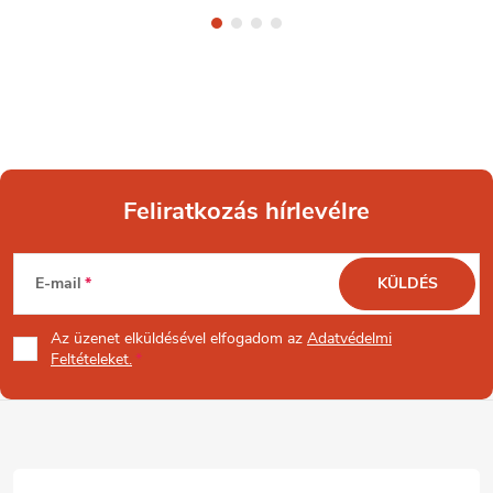
Feliratkozás hírlevélre
L
E-mail
KÜLDÉS
á
Az üzenet
elküldésével elfogadom az
Adatvédelmi
b
Feltételeket.
l
é