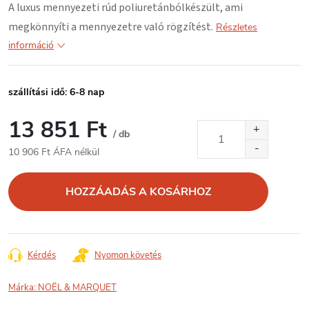
A luxus mennyezeti rúd
poliuretánból
készült, ami
megkönnyíti a mennyezetre való rögzítést.
Részletes
információ
szállítási idő: 6-8 nap
13 851 Ft
/ db
10 906 Ft ÁFA nélkül
Egységár:
HOZZÁADÁS A KOSÁRHOZ
Kérdés
Nyomon követés
Márka:
NOËL & MARQUET