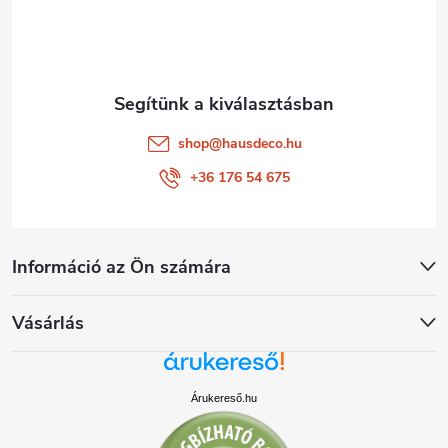
c
shop
@
hausdeco.hu
+36 176 54 675
Információ az Ön számára
Vásárlás
Árukereső.hu