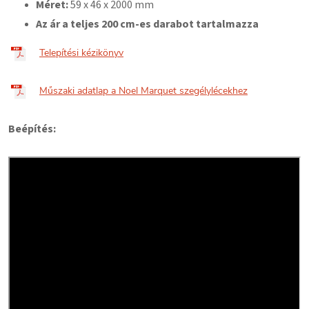
Méret:
59
x 46 x 2000 mm
Az ár a teljes 200 cm-es darabot tartalmazza
Telepítési kézikönyv
Műszaki adatlap a Noel Marquet szegélylécekhez
Beépítés: