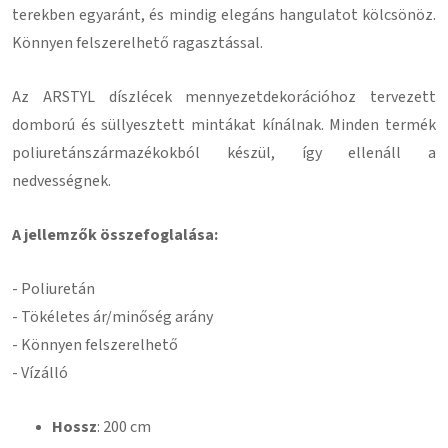
terekben egyaránt, és mindig elegáns hangulatot kölcsönöz.
Könnyen felszerelhető ragasztással
.
Az ARSTYL díszlécek mennyezetdekorációhoz tervezett
domború és süllyesztett mintákat kínálnak.
Minden termék
poliuretánszármazékokból készül, így ellenáll a
nedvességnek.
A jellemzők összefoglalása:
-
Poliuretán
- Tökéletes ár/minőség arány
- Könnyen felszerelhető
- Vízálló
Hossz
: 200 cm