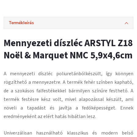
Termékleírás
Mennyezeti díszléc ARSTYL Z18
Noël & Marquet NMC 5,9x4,6cm
A mennyezeti díszléc
poliuretánból
készült, így könnyen
rögzíthető a mennyezetre.
A termék fehér színben kapható,
de a szokásos falfestékekkel bármilyen színűre festhető.
A
termék festésre kész volt, mivel alapozással készült, ami
növeli a tapadást és javítja a fedőképességet.
Ennek
eredményeként
az elért hatás hibátlan lesz
.
Univerzálisan használható klasszikus és modern belső