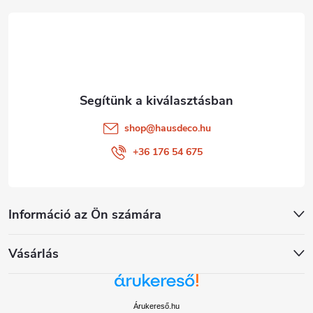
é
c
shop
@
hausdeco.hu
+36 176 54 675
Információ az Ön számára
Vásárlás
Árukereső.hu