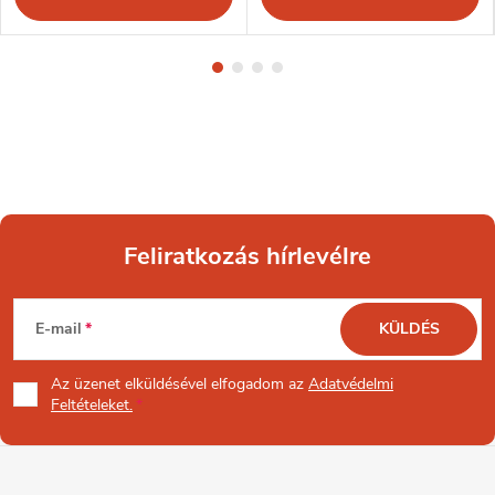
Feliratkozás hírlevélre
L
E-mail
KÜLDÉS
á
Az üzenet
elküldésével elfogadom az
Adatvédelmi
b
Feltételeket.
l