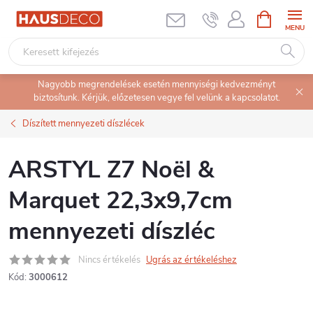
Ugrás
KOSÁR
a
fő
tartalomhoz
Nagyobb megrendelések esetén mennyiségi kedvezményt
biztosítunk. Kérjük, előzetesen vegye fel velünk a kapcsolatot.
Díszített mennyezeti díszlécek
ARSTYL Z7 Noël &
Marquet 22,3x9,7cm
mennyezeti díszléc
Nincs értékelés
Ugrás az értékeléshez
Kód:
3000612