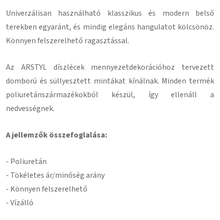
Univerzálisan használható klasszikus és modern belső
terekben egyaránt, és mindig elegáns hangulatot kölcsönöz.
Könnyen felszerelhető ragasztással
.
Az ARSTYL díszlécek mennyezetdekorációhoz tervezett
domború és süllyesztett mintákat kínálnak.
Minden termék
poliuretánszármazékokból készül, így ellenáll a
nedvességnek.
A jellemzők összefoglalása:
-
Poliuretán
- Tökéletes ár/minőség arány
- Könnyen felszerelhető
- Vízálló