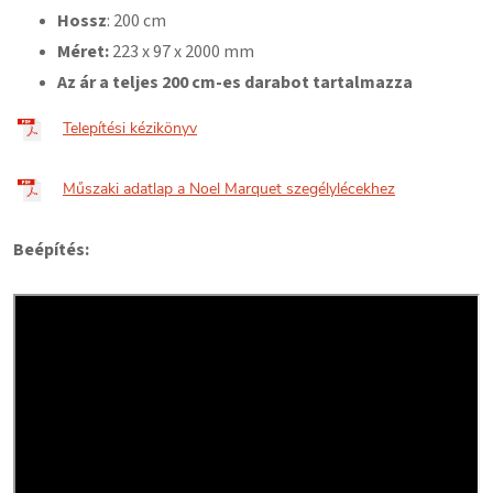
Hossz
: 200 cm
Méret:
223
x 97 x 2000 mm
Az ár a teljes 200 cm-es darabot tartalmazza
Telepítési kézikönyv
Műszaki adatlap a Noel Marquet szegélylécekhez
Beépítés: