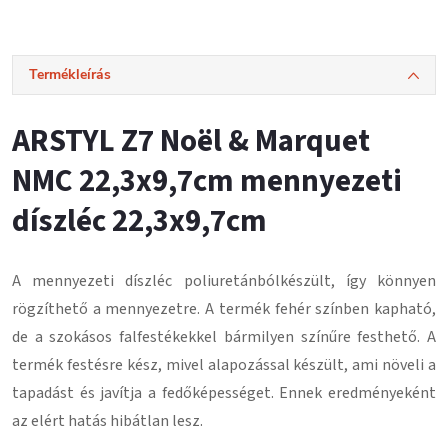
Termékleírás
ARSTYL Z7 Noël & Marquet
NMC 22,3x9,7cm mennyezeti
díszléc 22,3x9,7cm
A mennyezeti díszléc
poliuretánból
készült, így könnyen
rögzíthető a mennyezetre.
A termék fehér színben kapható,
de a szokásos falfestékekkel bármilyen színűre festhető.
A
termék festésre kész, mivel alapozással készült, ami növeli a
tapadást és javítja a fedőképességet.
Ennek eredményeként
az elért hatás hibátlan lesz
.