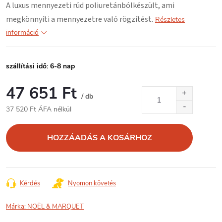
A luxus mennyezeti rúd
poliuretánból
készült, ami
megkönnyíti a mennyezetre való rögzítést.
Részletes
információ
szállítási idő: 6-8 nap
47 651 Ft
/ db
37 520 Ft ÁFA nélkül
Egységár:
HOZZÁADÁS A KOSÁRHOZ
Kérdés
Nyomon követés
Márka:
NOËL & MARQUET