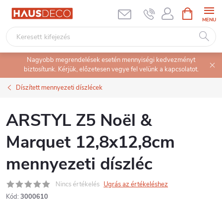
Ugrás
KOSÁR
a
fő
tartalomhoz
Nagyobb megrendelések esetén mennyiségi kedvezményt
biztosítunk. Kérjük, előzetesen vegye fel velünk a kapcsolatot.
Díszített mennyezeti díszlécek
ARSTYL Z5 Noël &
Marquet 12,8x12,8cm
mennyezeti díszléc
Nincs értékelés
Ugrás az értékeléshez
Kód:
3000610