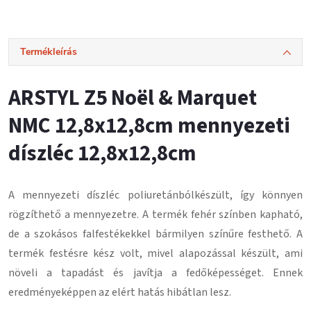
Termékleírás
ARSTYL Z5 Noël & Marquet
NMC 12,8x12,8cm mennyezeti
díszléc 12,8x12,8cm
A mennyezeti díszléc
poliuretánból
készült, így könnyen
rögzíthető a mennyezetre.
A termék fehér színben kapható,
de a szokásos falfestékekkel bármilyen színűre festhető.
A
termék festésre kész volt, mivel alapozással készült, ami
növeli a tapadást és javítja a fedőképességet.
Ennek
eredményeképpen az elért hatás hibátlan lesz
.