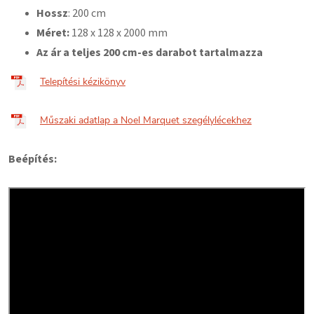
Hossz
: 200 cm
Méret:
128
x 128 x 2000 mm
Az ár a teljes 200 cm-es darabot tartalmazza
Telepítési kézikönyv
Műszaki adatlap a Noel Marquet szegélylécekhez
Beépítés: