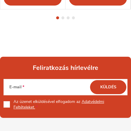
Feliratkozás hírlevélre
L
E-mail
KÜLDÉS
á
Az üzenet
elküldésével elfogadom az
Adatvédelmi
b
Feltételeket.
l