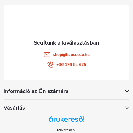
é
c
shop
@
hausdeco.hu
+36 176 54 675
Információ az Ön számára
Vásárlás
Árukereső.hu