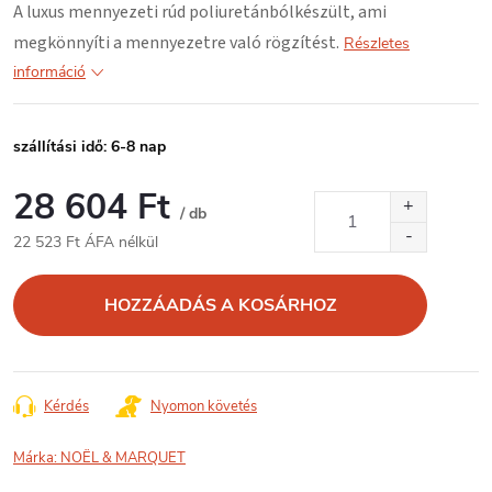
A luxus mennyezeti rúd
poliuretánból
készült, ami
megkönnyíti a mennyezetre való rögzítést.
Részletes
információ
szállítási idő: 6-8 nap
28 604 Ft
/ db
22 523 Ft ÁFA nélkül
Egységár:
HOZZÁADÁS A KOSÁRHOZ
Kérdés
Nyomon követés
Márka:
NOËL & MARQUET