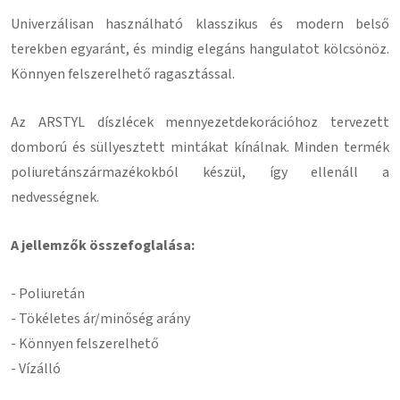
Univerzálisan használható klasszikus és modern belső
terekben egyaránt, és mindig elegáns hangulatot kölcsönöz.
Könnyen felszerelhető ragasztással
.
Az ARSTYL díszlécek mennyezetdekorációhoz tervezett
domború és süllyesztett mintákat kínálnak.
Minden termék
poliuretánszármazékokból készül, így ellenáll a
nedvességnek.
A jellemzők összefoglalása:
-
Poliuretán
- Tökéletes ár/minőség arány
- Könnyen felszerelhető
- Vízálló