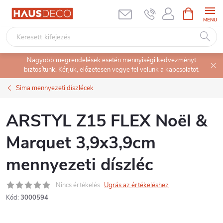
Ugrás
KOSÁR
a
fő
tartalomhoz
Nagyobb megrendelések esetén mennyiségi kedvezményt
biztosítunk. Kérjük, előzetesen vegye fel velünk a kapcsolatot.
Sima mennyezeti díszlécek
ARSTYL Z15 FLEX Noël &
Marquet 3,9x3,9cm
mennyezeti díszléc
Nincs értékelés
Ugrás az értékeléshez
Kód:
3000594