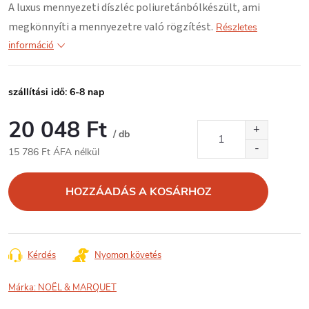
A luxus mennyezeti díszléc
poliuretánból
készült, ami
megkönnyíti a mennyezetre való rögzítést.
Részletes
információ
szállítási idő: 6-8 nap
20 048 Ft
/ db
15 786 Ft ÁFA nélkül
Egységár:
HOZZÁADÁS A KOSÁRHOZ
Kérdés
Nyomon követés
Márka:
NOËL & MARQUET