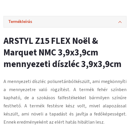
Termékleírás
ARSTYL Z15 FLEX Noël &
Marquet NMC 3,9x3,9cm
mennyezeti díszléc 3,9x3,9cm
A mennyezeti díszléc
poliuretánból
készült, ami megkönnyíti
a mennyezetre való rögzítést.
A termék fehér színben
kapható, de a szokásos falfestékekkel bármilyen színűre
festhető.
A termék festésre kész volt, mivel alapozással
készült, ami növeli a tapadást és javítja a fedőképességet.
Ennek eredményeként
az elért hatás hibátlan lesz
.