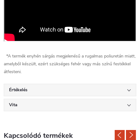
*A termék enyhén sárgás megjelenésű a rugalmas poliuretán miatt,
amelyből készült, ezért szükséges fehér vagy más színű festékkel
átfesteni.
Értékelés
Vita
Kapcsolódó termékek