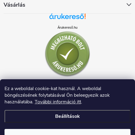
Vásárlás
Árukereső.hu
Ez a weboldal cookie-kat használ. A weboldal
böngészésének folytatásával Ön beleegyezik azok
használatába.
További információ itt
.
Beállítások
Copyright 2026
HAUSDECO.HU
. Minden jog fenntartva.