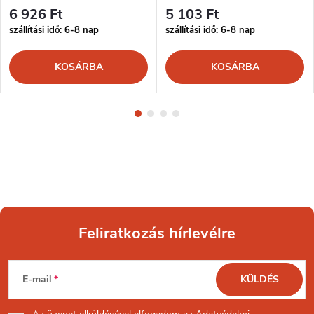
6 926 Ft
5 103 Ft
szállítási idő: 6-8 nap
szállítási idő: 6-8 nap
KOSÁRBA
KOSÁRBA
Feliratkozás hírlevélre
L
E-mail
KÜLDÉS
á