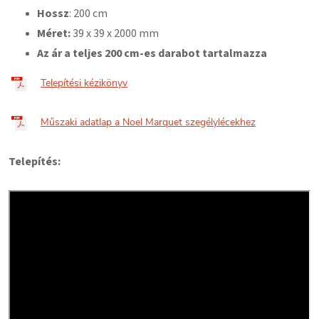
Hossz
: 200 cm
Méret:
39
x 39 x 2000 mm
Az ár a teljes 200 cm-es darabot tartalmazza
Telepítési kézikönyv
Műszaki adatlap a Noel Marquet szegélylécekhez
Telepítés: