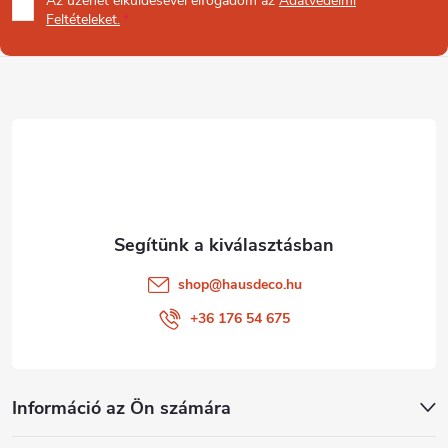
Az üzenet
elküldésével elfogadom az
Adatvédelmi
b
Feltételeket.
l
é
c
shop
@
hausdeco.hu
+36 176 54 675
Információ az Ön számára