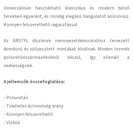
Univerzálisan használható klasszikus és modern belső
terekben egyaránt, és mindig elegáns hangulatot kölcsönöz.
Könnyen felszerelhető ragasztással
.
Az ARSTYL díszlécek mennyezetdekorációhoz tervezett
domború és süllyesztett mintákat kínálnak.
Minden termék
poliuretánszármazékokból készül, így ellenáll a
nedvességnek.
A jellemzők összefoglalása:
-
Poliuretán
- Tökéletes ár/minőség arány
- Könnyen felszerelhető
- Vízálló