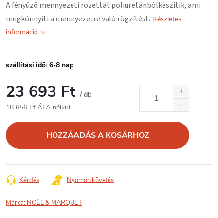
A fényűző mennyezeti rozettát
poliuretánból
készítik, ami
megkönnyíti a mennyezetre való rögzítést.
Részletes
információ
szállítási idő: 6-8 nap
23 693 Ft
/ db
18 656 Ft ÁFA nélkül
Egységár:
HOZZÁADÁS A KOSÁRHOZ
Kérdés
Nyomon követés
Márka:
NOËL & MARQUET