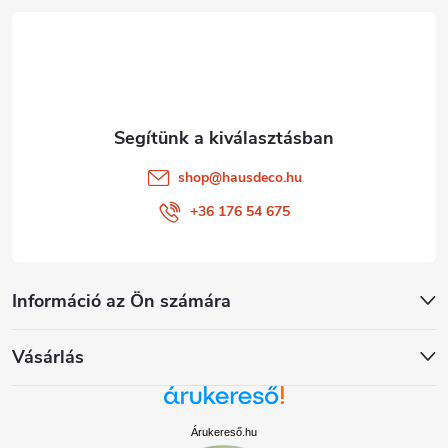
é
c
shop
@
hausdeco.hu
+36 176 54 675
Információ az Ön számára
Vásárlás
Árukereső.hu