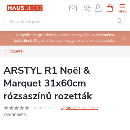
Ugrás
KOSÁR
a
fő
tartalomhoz
Nagyobb megrendelések esetén mennyiségi kedvezményt
biztosítunk. Kérjük, előzetesen vegye fel velünk a kapcsolatot.
Rozetták
ARSTYL R1 Noël &
Marquet 31x60cm
rózsaszínű rozetták
Nincs értékelés
Ugrás az értékeléshez
Kód:
3000531