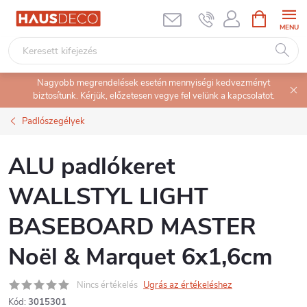
Ugrás
KOSÁR
a
fő
tartalomhoz
Nagyobb megrendelések esetén mennyiségi kedvezményt
biztosítunk. Kérjük, előzetesen vegye fel velünk a kapcsolatot.
Padlószegélyek
ALU padlókeret
WALLSTYL LIGHT
BASEBOARD MASTER
Noël & Marquet 6x1,6cm
Nincs értékelés
Ugrás az értékeléshez
Kód:
3015301