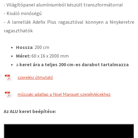
- Világítópanel alumíniumból készült transzformátorral
- Kiváló minőségű
- A lamellák Adefix Plus ragasztóval könnyen a fénykeretre
ragaszthatók
Hossza
: 200 cm
Méret:
60
x 16 x 2000 mm
a
keret ára a teljes 200 cm-es darabot tartalmazza
szerelési útmutató
műszaki adatlap a Noel Marquet szegélylécekhez
Az ALU keret beépítése: