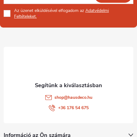
á
Az üzenet
elküldésével elfogadom az
Adatvédelmi
b
Feltételeket.
l
é
c
shop
@
hausdeco.hu
+36 176 54 675
Információ az Ön számára