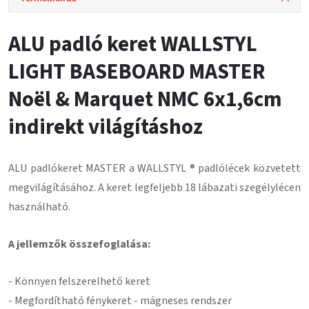
ALU padló keret WALLSTYL
LIGHT BASEBOARD MASTER
Noël & Marquet NMC 6x1,6cm
indirekt világításhoz
ALU padlókeret MASTER a WALLSTYL ® padlólécek közvetett
megvilágításához. A keret legfeljebb 18 lábazati szegélylécen
használható.
A jellemzők összefoglalása:
- Könnyen felszerelhető keret
- Megfordítható fénykeret - mágneses rendszer