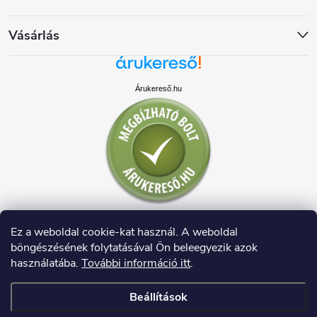
Vásárlás
Árukereső.hu
Ez a weboldal cookie-kat használ. A weboldal
böngészésének folytatásával Ön beleegyezik azok
használatába.
További információ itt
.
Beállítások