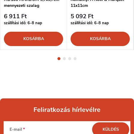
mennyezeti szalag
11x11cm
6 911 Ft
5 092 Ft
szállítási idő: 6-8 nap
szállítási idő: 6-8 nap
KOSÁRBA
KOSÁRBA
Feliratkozás hírlevélre
L
E-mail
KÜLDÉS