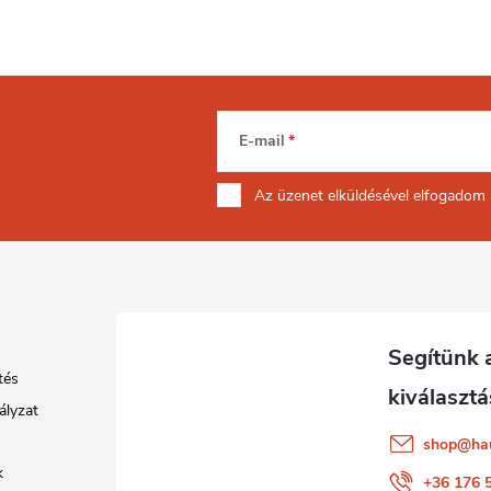
E-mail
Az üzenet
elküldésével elfogadom
tés
ályzat
shop
@
ha
k
+36 176 