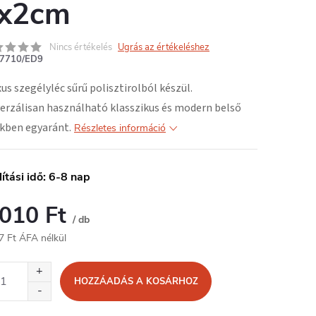
x2cm
Nincs értékelés
Ugrás az értékeléshez
7710/ED9
xus szegélyléc
sűrű polisztirolból
készül.
erzálisan használható klasszikus és modern belső
kben egyaránt.
Részletes információ
lítási idő: 6-8 nap
 010 Ft
/ db
7 Ft ÁFA nélkül
égár:
HOZZÁADÁS A KOSÁRHOZ