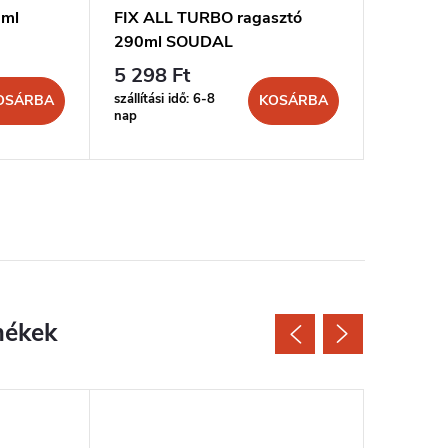
0ml
FIX ALL TURBO ragasztó
MONT FI
290ml SOUDAL
300ml 
5 298 Ft
2 223 
szállítási idő: 6-8
szállítási 
OSÁRBA
KOSÁRBA
nap
nap