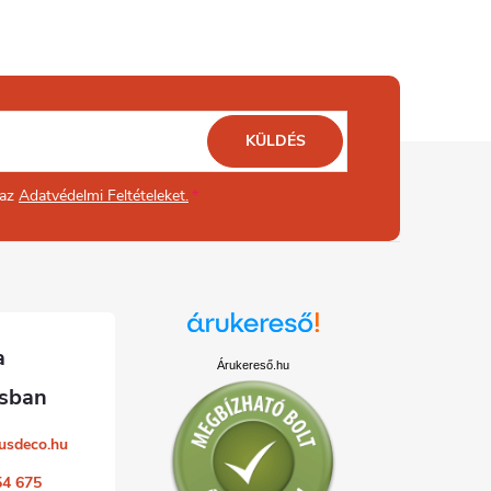
KÜLDÉS
 az
Adatvédelmi Feltételeket.
Árukereső.hu
usdeco.hu
54 675