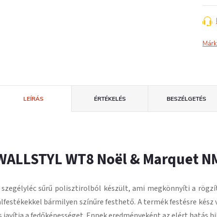
Márk
LEÍRÁS
ÉRTÉKELÉS
BESZÉLGETÉS
WALLSTYL WT8 Noël & Marquet N
 szegélyléc
sűrű polisztirolból
készült, ami megkönnyíti a rögzí
alfestékekkel bármilyen színűre festhető.
A termék festésre kész 
s javítja a fedőképességet.
Ennek eredményeként az elért hatás hi