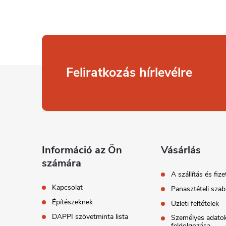
L
Feliratkozás hírlevélre
á
b
l
Információ az Ön
Vásárlás
számára
é
A szállítás és fize
Kapcsolat
Panasztételi szab
c
Építészeknek
Üzleti feltételek
DAPPI szövetminta lista
Személyes adato
feldolgozása