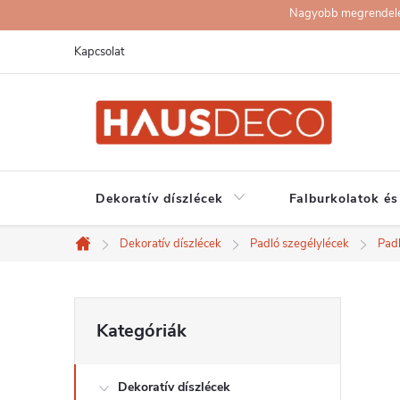
Ugrás
Nagyobb megrendelése
a
Kapcsolat
fő
tartalomhoz
Dekoratív díszlécek
Falburkolatok és
Dekoratív díszlécek
Padló szegélylécek
Pad
Kezdőlap
O
Kategóriák
Kategóriák
átugrása
l
Dekoratív díszlécek