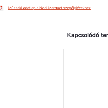
Műszaki adatlap a Noel Marquet szegélylécekhez
Kapcsolódó te