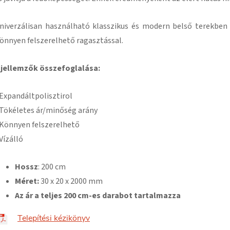
niverzálisan használható klasszikus és modern belső terekben
önnyen felszerelhető ragasztással
.
 jellemzők összefoglalása:
 Expandált
polisztirol
 Tökéletes ár/minőség arány
 Könnyen felszerelhető
 Vízálló
Hossz
: 200 cm
Méret:
30
x 20 x 2000 mm
Az ár a teljes 200 cm-es darabot tartalmazza
Telepítési kézikönyv