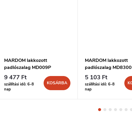
MARDOM lakkozott
MARDOM lakkozott
padlószalag MD009P
padlószalag MD830
9 477 Ft
5 103 Ft
KOSÁRBA
K
szállítási idő: 6-8
szállítási idő: 6-8
nap
nap