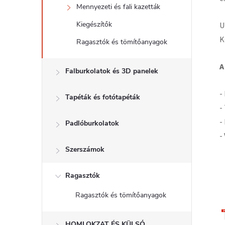
Mennyezeti és fali kazetták
Kiegészítők
U
K
Ragasztók és tömítőanyagok
A
Falburkolatok és 3D panelek
-
Tapéták és fotótapéták
-
-
Padlóburkolatok
-
Szerszámok
Ragasztók
Ragasztók és tömítőanyagok
HOMLOKZAT ÉS KÜLSŐ