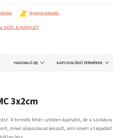
Kérdés
Nyomon követés
a:
NOËL & MARQUET
HASONLÓ (8)
KAPCSOLÓDÓ TERMÉKEK
MC 3x2cm
tést.
A termék fehér színben kapható, de a szokásos
volt, mivel alapozással készült, ami növeli a tapadást
bátlan lesz
.