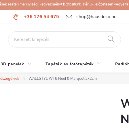
k esetén mennyiségi kedvezményt biztosítunk. Kérjük, előzetesen vegye fel 
+36 176 54 675
shop@hausdeco.hu
 3D panelek
Tapéták és fotótapéták
Padló
lószegélyek
WALLSTYL WT8 Noël & Marquet 3x2cm
W
N