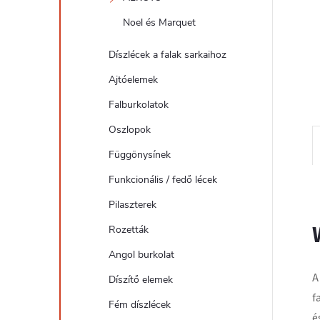
l
Noel és Marquet
Díszlécek a falak sarkaihoz
Ajtóelemek
Falburkolatok
Oszlopok
Függönysínek
Funkcionális / fedő lécek
Pilaszterek
Rozetták
Angol burkolat
A
Díszítő elemek
f
Fém díszlécek
é