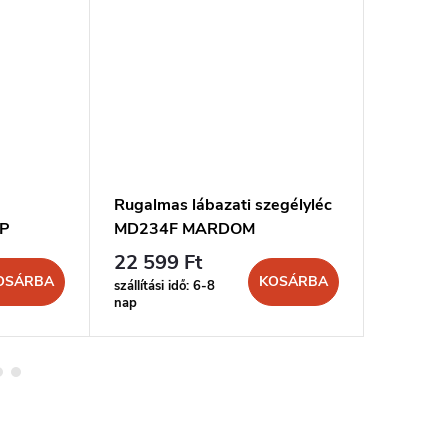
Rugalmas lábazati szegélyléc
WALLST
0P
MD234F MARDOM
Marque
22 599 Ft
10 571
OSÁRBA
KOSÁRBA
szállítási idő: 6-8
szállítási 
nap
nap