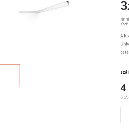
3
Kód:
A lu
Univ
tere
szál
4
3 15
Egys