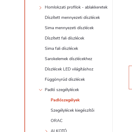
d
Homlokzati profilok - ablakkeretek
a
Díszített mennyezeti díszlécek
l
Sima mennyezeti díszlécek
Díszített fali díszlécek
s
Sima fali díszlécek
ó
Sarokelemek díszlécekhez
Díszlécek LED világításhoz
p
Függönyrúd díszlécek
a
Padló szegélylécek
Padlószegélyek
n
Szegélylécek kiegészítői
e
ORAC
ALKOTÓ