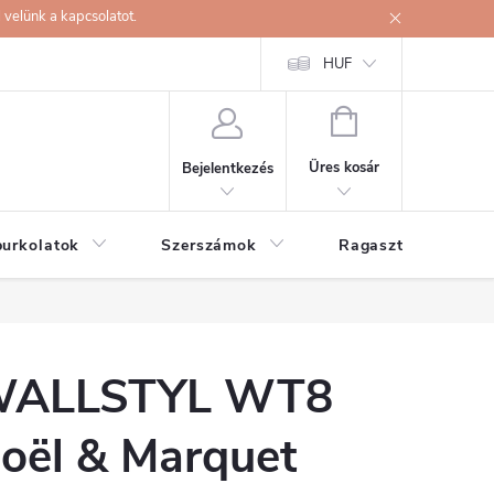
velünk a kapcsolatot.
HUF
KOSÁR
Üres kosár
Bejelentkezés
burkolatok
Szerszámok
Ragasztók
ALLSTYL WT8
oël & Marquet