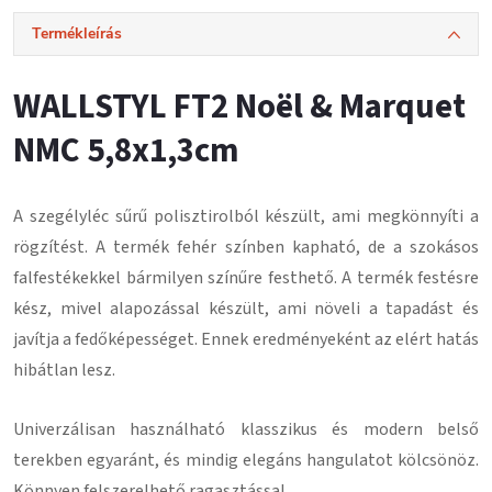
Termékleírás
WALLSTYL FT2 Noël & Marquet
NMC 5,8x1,3cm
A szegélyléc
sűrű polisztirolból
készült, ami megkönnyíti a
rögzítést.
A termék fehér színben kapható, de a szokásos
falfestékekkel bármilyen színűre festhető.
A termék festésre
kész, mivel alapozással készült, ami növeli a tapadást és
javítja a fedőképességet.
Ennek eredményeként az elért hatás
hibátlan lesz
.
Univerzálisan használható klasszikus és modern belső
terekben egyaránt, és mindig elegáns hangulatot kölcsönöz.
Könnyen felszerelhető ragasztással
.