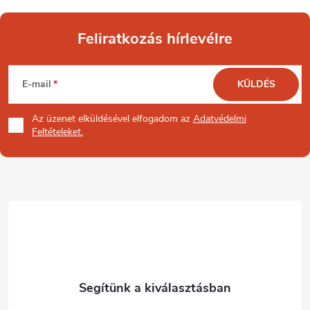
Feliratkozás hírlevélre
L
E-mail
KÜLDÉS
á
Az üzenet
elküldésével elfogadom az
Adatvédelmi
b
Feltételeket.
l
é
c