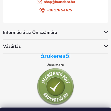
shop
@
hausdeco.hu
+36 176 54 675
Információ az Ön számára
Vásárlás
Árukereső.hu