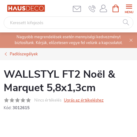
Ugrás
KOSÁR
a
fő
tartalomhoz
Nagyobb megrendelések esetén mennyiségi kedvezményt
biztosítunk. Kérjük, előzetesen vegye fel velünk a kapcsolatot.
Padlószegélyek
WALLSTYL FT2 Noël &
Marquet 5,8x1,3cm
Nincs értékelés
Ugrás az értékeléshez
Kód:
3012615