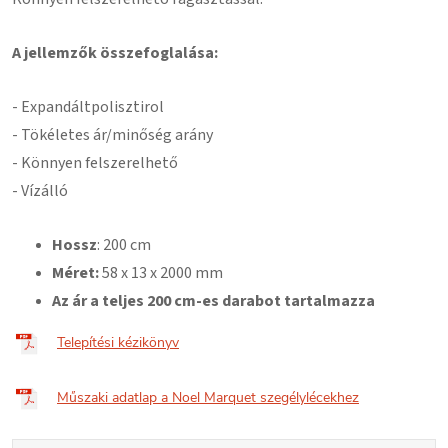
A jellemzők összefoglalása:
- Expandált
polisztirol
- Tökéletes ár/minőség arány
- Könnyen felszerelhető
- Vízálló
Hossz
: 200 cm
Méret:
58
x 13 x 2000 mm
Az ár a teljes 200 cm-es darabot tartalmazza
Telepítési kézikönyv
Műszaki adatlap a Noel Marquet szegélylécekhez