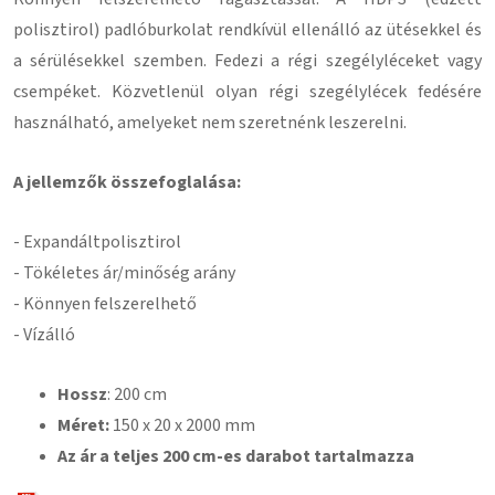
polisztirol) padlóburkolat rendkívül ellenálló az ütésekkel és
a sérülésekkel szemben. Fedezi a régi szegélyléceket vagy
csempéket. Közvetlenül olyan régi szegélylécek fedésére
használható, amelyeket nem szeretnénk leszerelni.
A jellemzők összefoglalása:
- Expandált
polisztirol
- Tökéletes ár/minőség arány
- Könnyen felszerelhető
- Vízálló
Hossz
: 200 cm
Méret:
150
x 20 x 2000 mm
Az ár a teljes 200 cm-es darabot tartalmazza