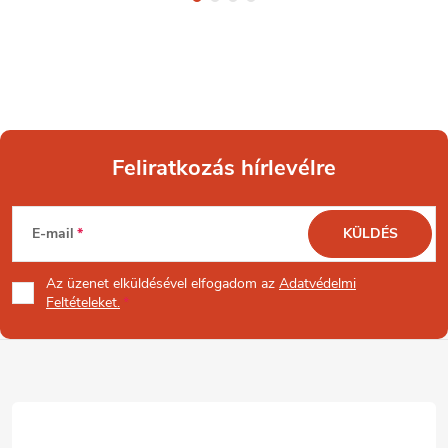
Feliratkozás hírlevélre
L
E-mail
KÜLDÉS
á
Az üzenet
elküldésével elfogadom az
Adatvédelmi
b
Feltételeket.
l
é