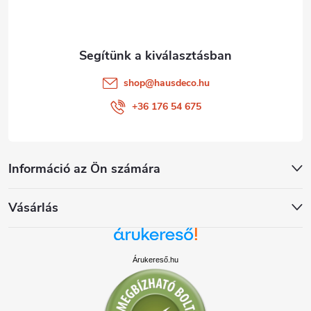
c
shop
@
hausdeco.hu
+36 176 54 675
Információ az Ön számára
Vásárlás
Árukereső.hu