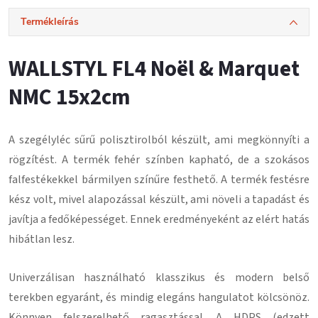
Termékleírás
WALLSTYL FL4 Noël & Marquet
NMC 15x2cm
A szegélyléc
sűrű polisztirolból
készült, ami megkönnyíti a
rögzítést.
A termék fehér színben kapható, de a szokásos
falfestékekkel bármilyen színűre festhető.
A termék festésre
kész volt, mivel alapozással készült, ami növeli a tapadást és
javítja a fedőképességet.
Ennek eredményeként az elért hatás
hibátlan lesz
.
Univerzálisan használható klasszikus és modern belső
terekben egyaránt, és mindig elegáns hangulatot kölcsönöz.
Könnyen felszerelhető ragasztással
. A HDPS (edzett