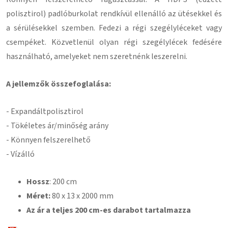
polisztirol) padlóburkolat rendkívül ellenálló az ütésekkel és
a sérülésekkel szemben. Fedezi a régi szegélyléceket vagy
csempéket. Közvetlenül olyan régi szegélylécek fedésére
használható, amelyeket nem szeretnénk leszerelni.
A jellemzők összefoglalása:
- Expandált
polisztirol
- Tökéletes ár/minőség arány
- Könnyen felszerelhető
- Vízálló
Hossz
: 200 cm
Méret:
80
x 13 x 2000 mm
Az ár a teljes 200 cm-es darabot tartalmazza