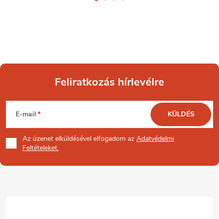
Feliratkozás hírlevélre
L
E-mail
KÜLDÉS
á
Az üzenet
elküldésével elfogadom az
Adatvédelmi
b
Feltételeket.
l
é