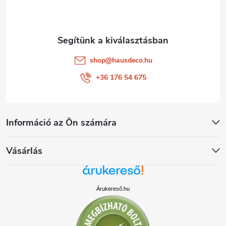
c
shop
@
hausdeco.hu
+36 176 54 675
Információ az Ön számára
Vásárlás
Árukereső.hu