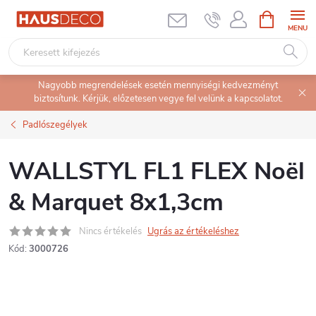
Ugrás
KOSÁR
a
fő
tartalomhoz
Nagyobb megrendelések esetén mennyiségi kedvezményt
biztosítunk. Kérjük, előzetesen vegye fel velünk a kapcsolatot.
Padlószegélyek
WALLSTYL FL1 FLEX Noël
& Marquet 8x1,3cm
Nincs értékelés
Ugrás az értékeléshez
Kód:
3000726