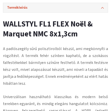
Termékleírás
WALLSTYL FL1 FLEX Noël &
Marquet NMC 8x1,3cm
A padlószegély
sűrű polisztirolból
készül, ami megkönnyíti a
rögzítést.
A termék fehér színben kapható, de a szokásos
falfestékekkel bármilyen színűre festhető.
A termék festésre
kész volt, mivel alapozással készült, ami növeli a tapadást és
javítja a fedőképességet.
Ennek eredményeként az elért hatás
hibátlan lesz
.
Univerzálisan használható klasszikus és modern belső
terekben egyaránt, és mindig elegáns hangulatot kölcsönöz.
Könnyen felszerelhető ragasztással
. A HDPS (edzett