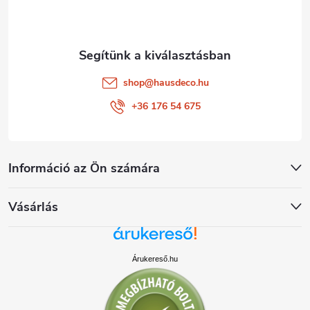
c
shop
@
hausdeco.hu
+36 176 54 675
Információ az Ön számára
Vásárlás
Árukereső.hu