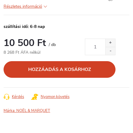
Részletes információ
szállítási idő: 6-8 nap
10 500 Ft
/ db
8 268 Ft ÁFA nélkül
Egységár:
HOZZÁADÁS A KOSÁRHOZ
Kérdés
Nyomon követés
Márka:
NOËL & MARQUET