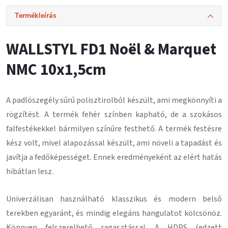
Termékleírás
WALLSTYL FD1 Noël & Marquet
NMC 10x1,5cm
A padlószegély
sűrű polisztirolból
készült, ami megkönnyíti a
rögzítést.
A termék fehér színben kapható, de a szokásos
falfestékekkel bármilyen színűre festhető.
A termék festésre
kész volt, mivel alapozással készült, ami növeli a tapadást és
javítja a fedőképességet.
Ennek eredményeként az elért hatás
hibátlan lesz
.
Univerzálisan használható klasszikus és modern belső
terekben egyaránt, és mindig elegáns hangulatot kölcsönöz.
Könnyen felszerelhető ragasztással
. A HDPS (edzett