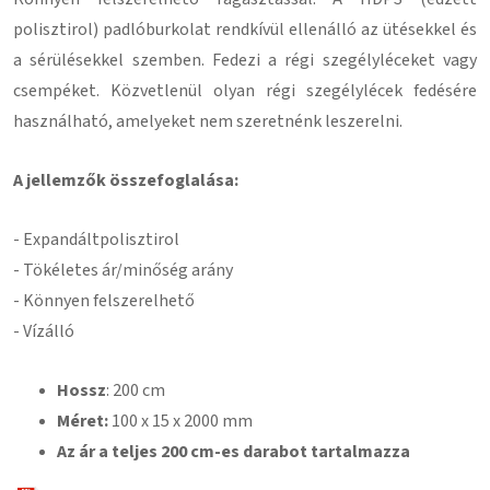
polisztirol) padlóburkolat rendkívül ellenálló az ütésekkel és
a sérülésekkel szemben. Fedezi a régi szegélyléceket vagy
csempéket. Közvetlenül olyan régi szegélylécek fedésére
használható, amelyeket nem szeretnénk leszerelni.
A jellemzők összefoglalása:
- Expandált
polisztirol
- Tökéletes ár/minőség arány
- Könnyen felszerelhető
- Vízálló
Hossz
: 200 cm
Méret:
100
x 15 x 2000 mm
Az ár a teljes 200 cm-es darabot tartalmazza