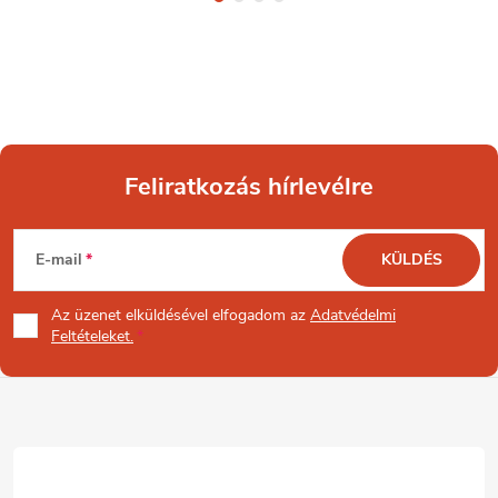
Feliratkozás hírlevélre
L
E-mail
KÜLDÉS
á
Az üzenet
elküldésével elfogadom az
Adatvédelmi
b
Feltételeket.
l
é