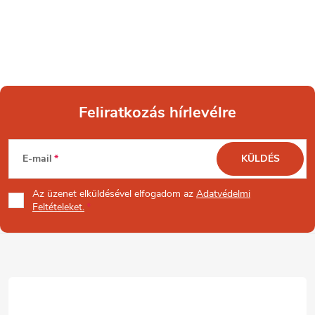
Feliratkozás hírlevélre
L
E-mail
KÜLDÉS
á
Az üzenet
elküldésével elfogadom az
Adatvédelmi
b
Feltételeket.
l
é