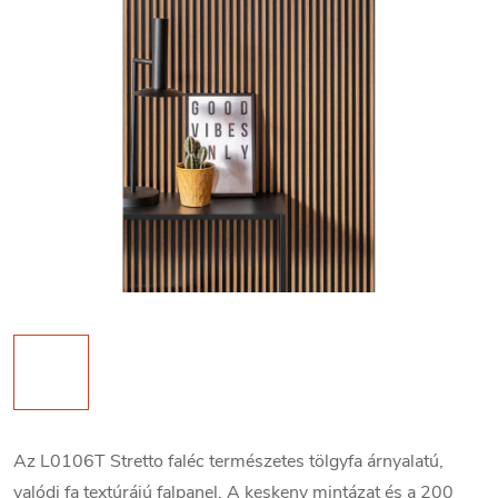
Az L0106T Stretto faléc természetes tölgyfa árnyalatú,
valódi fa textúrájú falpanel. A keskeny mintázat és a 200