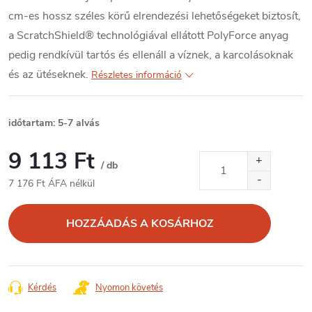
cm-es hossz széles körű elrendezési lehetőségeket biztosít,
a ScratchShield® technológiával ellátott PolyForce anyag
pedig rendkívül tartós és ellenáll a víznek, a karcolásoknak
és az ütéseknek.
Részletes információ
időtartam: 5-7 alvás
9 113 Ft
/ db
7 176 Ft ÁFA nélkül
Egységár:
HOZZÁADÁS A KOSÁRHOZ
Kérdés
Nyomon követés