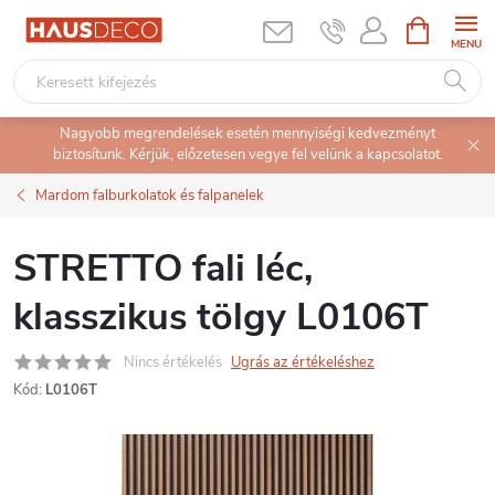
Ugrás
KOSÁR
a
fő
tartalomhoz
Nagyobb megrendelések esetén mennyiségi kedvezményt
biztosítunk. Kérjük, előzetesen vegye fel velünk a kapcsolatot.
Mardom falburkolatok és falpanelek
STRETTO fali léc,
klasszikus tölgy L0106T
Nincs értékelés
Ugrás az értékeléshez
Kód:
L0106T