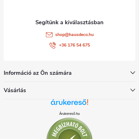
c
shop
@
hausdeco.hu
+36 176 54 675
Információ az Ön számára
Vásárlás
Árukereső.hu