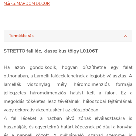
Márka:
MARDOM DECOR
Termékleírás
STRETTO fali léc, klasszikus tölgy L0106T
Ha azon gondolkodik, hogyan díszíthetne egy falat
otthonában, a Lamelli falécek lehetnek a legjobb választás. A
lamellák viszonylag mély, háromdimenziós formája
jellegzetes háromdimenziós hatást kelt a falon. Ez a
megoldás tökéletes lesz tévéfalnak, hálószobai fejtámlának
vagy dekoratív akcentusként az előszobában.
A fali léceket a házban lévő zónák elválasztására is
használják, és egyértelmű határt képeznek például a konyha
és a nappali között. A nyilvánvaló, szabad szemmel is