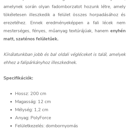
amelynek során olyan fadomborzatot hozunk létre, amely
tökéletesen illeszkedik a felület összes horpadásához és
erezetéhez. Ennek eredményeképpen a fali lécek nem
mesterséges, fényes, műanyag textúrájúak, hanem
enyhén
matt, szaténos felületűek.
Kínálatunkban jobb és bal oldali végléceket is talál, amelyek
ehhez a falipárkányhoz illeszkednek.
Specifikációk:
Hossz: 200 cm
Magasság: 12 cm
Mélység: 1,2 cm
Anyag: PolyForce
Felületkezelés: dombornyomás