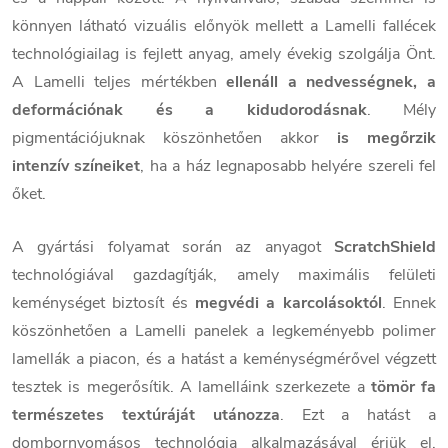
könnyen látható vizuális előnyök mellett a Lamelli fallécek
technológiailag is fejlett anyag, amely évekig szolgálja Önt.
A Lamelli teljes mértékben
ellenáll a nedvességnek, a
deformációnak és a kidudorodásnak
. Mély
pigmentációjuknak köszönhetően akkor
is megőrzik
intenzív színeiket
, ha a ház legnaposabb helyére szereli fel
őket.
A gyártási folyamat során az anyagot
ScratchShield
technológiával gazdagítják, amely maximális felületi
keménységet biztosít és
megvédi a karcolásoktól
. Ennek
köszönhetően a Lamelli panelek a legkeményebb polimer
lamellák a piacon, és a hatást a keménységmérővel végzett
tesztek is megerősítik. A lamelláink szerkezete a
tömör fa
természetes textúráját utánozza
. Ezt a hatást a
dombornyomásos technológia alkalmazásával érjük el,