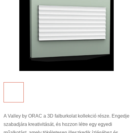
A Valley by ORAC a 3D falburkolat kollekció része. Engedje
szabadjára kreativitását, és hozzon létre egy egyedi
műalkotást, amely tökéletesen illeszkedik ízléséhez és