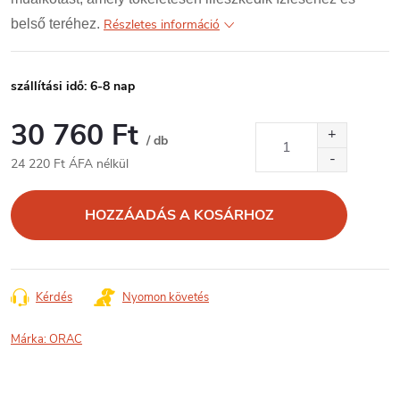
belső teréhez.
Részletes információ
szállítási idő: 6-8 nap
30 760 Ft
/ db
24 220 Ft ÁFA nélkül
Egységár:
HOZZÁADÁS A KOSÁRHOZ
Kérdés
Nyomon követés
Márka:
ORAC