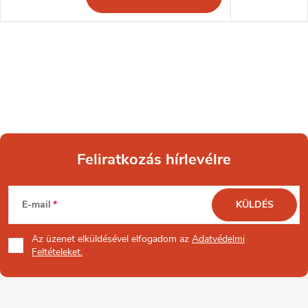
Feliratkozás hírlevélre
L
E-mail
KÜLDÉS
á
Az üzenet
elküldésével elfogadom az
Adatvédelmi
b
Feltételeket.
l