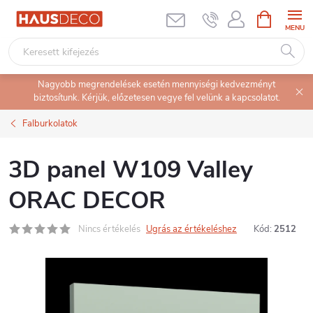
Ugrás
KOSÁR
a
fő
tartalomhoz
Nagyobb megrendelések esetén mennyiségi kedvezményt
biztosítunk. Kérjük, előzetesen vegye fel velünk a kapcsolatot.
Falburkolatok
3D panel W109 Valley
ORAC DECOR
Nincs értékelés
Ugrás az értékeléshez
Kód:
2512