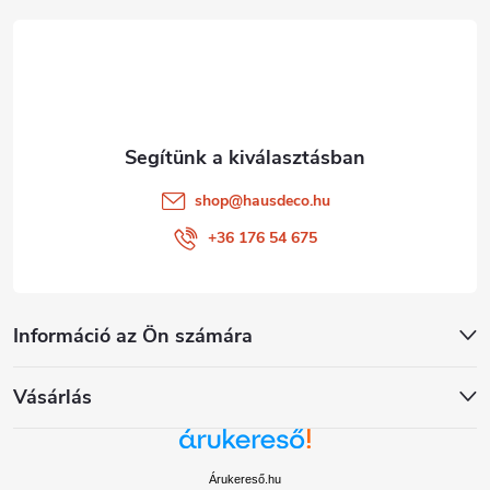
é
c
shop
@
hausdeco.hu
+36 176 54 675
Információ az Ön számára
Vásárlás
Árukereső.hu