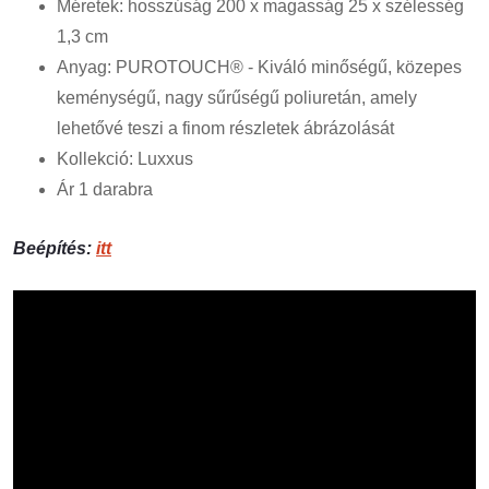
Méretek: hosszúság 200 x magasság 25 x szélesség
1,3 cm
Anyag: PUROTOUCH® - Kiváló minőségű, közepes
keménységű, nagy sűrűségű poliuretán, amely
lehetővé teszi a finom részletek ábrázolását
Kollekció: Luxxus
Ár 1 darabra
Beépítés:
itt