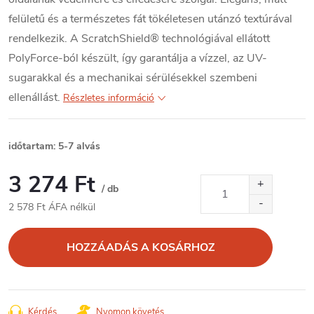
felületű és a természetes fát tökéletesen utánzó textúrával
rendelkezik. A ScratchShield® technológiával ellátott
PolyForce-ból készült, így garantálja a vízzel, az UV-
sugarakkal és a mechanikai sérülésekkel szembeni
ellenállást.
Részletes információ
időtartam: 5-7 alvás
3 274 Ft
/ db
2 578 Ft ÁFA nélkül
Egységár:
HOZZÁADÁS A KOSÁRHOZ
Kérdés
Nyomon követés