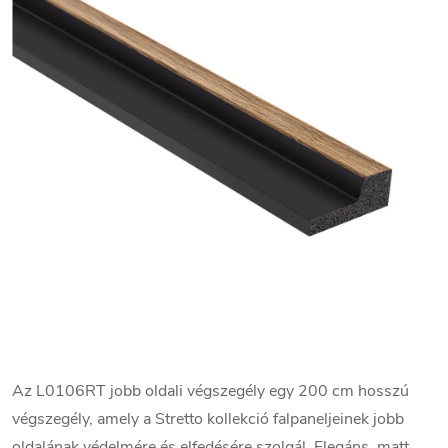
Az L0106RT jobb oldali végszegély egy 200 cm hosszú
végszegély, amely a Stretto kollekció falpaneljeinek jobb
oldalának védelmére és elfedésére szolgál. Elegáns, matt