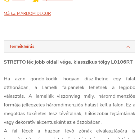
Márka:
MARDOM DECOR
Termékleírás
STRETTO léc jobb oldali vége, klasszikus tölgy L0106RT
Ha azon gondolkodik, hogyan díszíthetne egy falat
otthonában, a Lamelli falpanelek lehetnek a legjobb
választás. A lamellák viszonylag mély, háromdimenziós
formája jellegzetes háromdimenziós hatást kelt a falon. Ez a
megoldás tökéletes lesz tévéfalnak, hálószobai fejtámlának
vagy dekoratív akcentusként az előszobában.
A fal lécek a házban lévő zónák elválasztására is