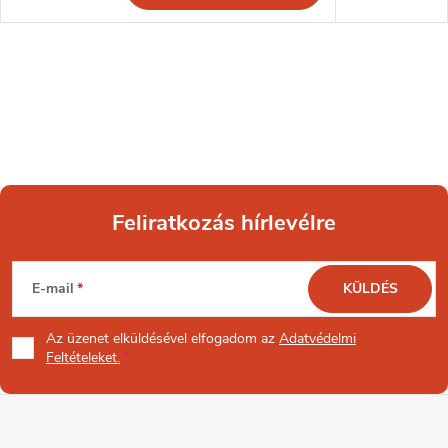
Feliratkozás hírlevélre
L
E-mail
KÜLDÉS
á
Az üzenet
elküldésével elfogadom az
Adatvédelmi
b
Feltételeket.
l