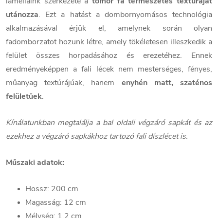
lamelláink szerkezete a
tömör fa természetes textúráját
utánozza
. Ezt a hatást a dombornyomásos technológia
alkalmazásával érjük el, amelynek során olyan
fadomborzatot hozunk létre, amely tökéletesen illeszkedik a
felület összes horpadásához és erezetéhez. Ennek
eredményeképpen a fali lécek nem mesterséges, fényes,
műanyag textúrájúak, hanem
enyhén matt, szaténos
felületűek
.
Kínálatunkban megtalálja a bal oldali végzáró sapkát és az
ezekhez a végzáró sapkákhoz tartozó fali díszlécet is.
Műszaki adatok:
Hossz: 200 cm
Magasság: 12 cm
Mélység: 1,2 cm