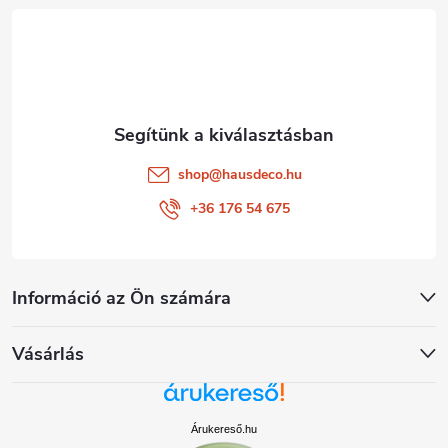
é
c
shop
@
hausdeco.hu
+36 176 54 675
Információ az Ön számára
Vásárlás
Árukereső.hu