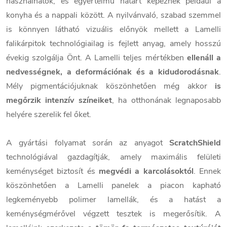
használhatók, és egyértelmű határt képeznek például a
konyha és a nappali között. A nyilvánvaló, szabad szemmel
is könnyen látható vizuális előnyök mellett a Lamelli
falikárpitok technológiailag is fejlett anyag, amely hosszú
évekig szolgálja Önt. A Lamelli teljes mértékben
ellenáll a
nedvességnek, a deformációnak és a kidudorodásnak
.
Mély pigmentációjuknak köszönhetően még akkor
is
megőrzik intenzív színeiket
, ha otthonának legnaposabb
helyére szerelik fel őket.
A gyártási folyamat során az anyagot
ScratchShield
technológiával gazdagítják, amely maximális felületi
keménységet biztosít és
megvédi a karcolásoktól
. Ennek
köszönhetően a Lamelli panelek a piacon kapható
legkeményebb polimer lamellák, és a hatást a
keménységmérővel végzett tesztek is megerősítik. A