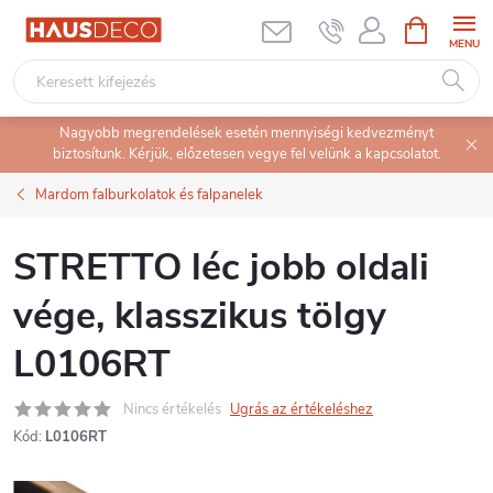
Ugrás
KOSÁR
a
fő
tartalomhoz
Nagyobb megrendelések esetén mennyiségi kedvezményt
biztosítunk. Kérjük, előzetesen vegye fel velünk a kapcsolatot.
Mardom falburkolatok és falpanelek
STRETTO léc jobb oldali
vége, klasszikus tölgy
L0106RT
Nincs értékelés
Ugrás az értékeléshez
Kód:
L0106RT