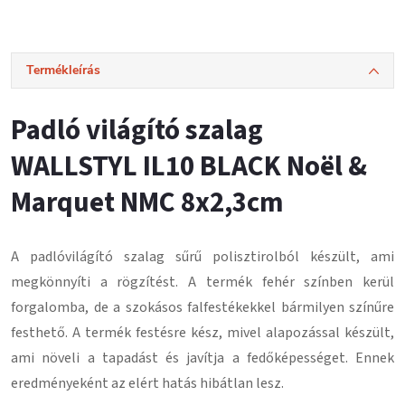
Termékleírás
Padló világító szalag
WALLSTYL IL10 BLACK Noël &
Marquet NMC 8x2,3cm
A padlóvilágító szalag
sűrű polisztirolból
készült, ami
megkönnyíti a rögzítést.
A termék fehér színben kerül
forgalomba, de a szokásos falfestékekkel bármilyen színűre
festhető.
A termék festésre kész, mivel alapozással készült,
ami növeli a tapadást és javítja a fedőképességet.
Ennek
eredményeként az elért hatás hibátlan lesz
.