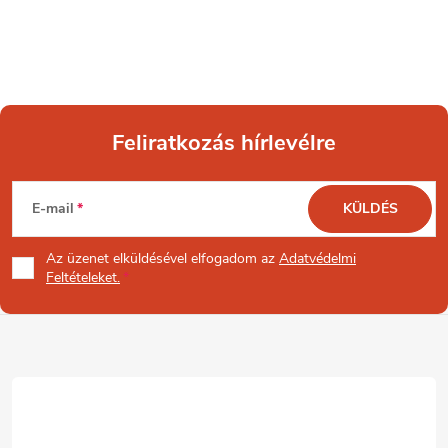
Feliratkozás hírlevélre
L
E-mail
KÜLDÉS
á
Az üzenet
elküldésével elfogadom az
Adatvédelmi
b
Feltételeket.
l
é
c