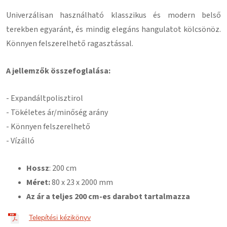
Univerzálisan használható klasszikus és modern belső
terekben egyaránt, és mindig elegáns hangulatot kölcsönöz.
Könnyen felszerelhető ragasztással
.
A jellemzők összefoglalása:
- Expandált
polisztirol
- Tökéletes ár/minőség arány
- Könnyen felszerelhető
- Vízálló
Hossz
: 200 cm
Méret:
80
x 23 x 2000 mm
Az ár a teljes 200 cm-es darabot tartalmazza
Telepítési kézikönyv