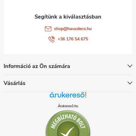
shop
@
hausdeco.hu
+36 176 54 675
Információ az Ön számára
Vásárlás
Árukereső.hu