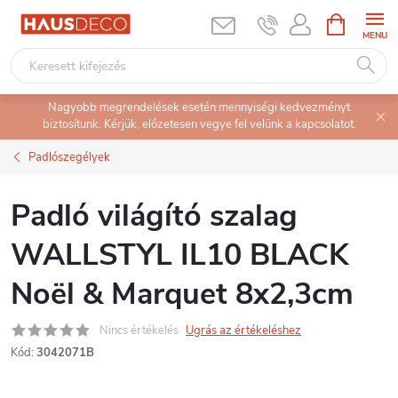
Ugrás
KOSÁR
a
fő
tartalomhoz
Nagyobb megrendelések esetén mennyiségi kedvezményt
biztosítunk. Kérjük, előzetesen vegye fel velünk a kapcsolatot.
Padlószegélyek
Padló világító szalag
WALLSTYL IL10 BLACK
Noël & Marquet 8x2,3cm
Nincs értékelés
Ugrás az értékeléshez
Kód:
3042071B