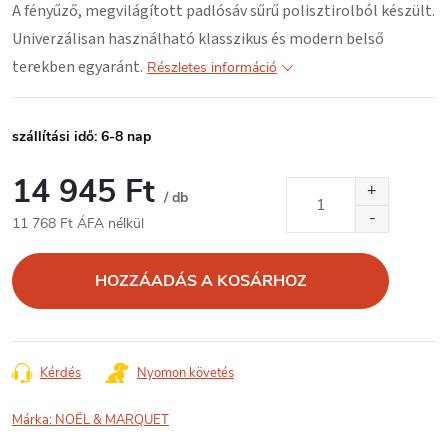
A fényűző, megvilágított padlósáv
sűrű polisztirolból
készült.
Univerzálisan használható klasszikus és modern belső
terekben egyaránt.
Részletes információ
szállítási idő: 6-8 nap
14 945 Ft
/ db
11 768 Ft ÁFA nélkül
Egységár:
HOZZÁADÁS A KOSÁRHOZ
Kérdés
Nyomon követés
Márka:
NOËL & MARQUET