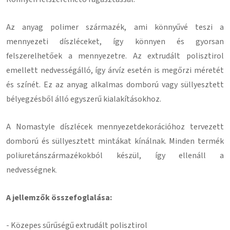
Az anyag polimer származék, ami könnyűvé teszi a
mennyezeti díszléceket, így könnyen és gyorsan
felszerelhetőek a mennyezetre.
Az extrudált polisztirol
emellett nedvességálló, így árvíz esetén is megőrzi méretét
és színét.
Ez az anyag alkalmas domború vagy süllyesztett
bélyegzésből álló egyszerű kialakításokhoz.
A Nomastyle díszlécek mennyezetdekorációhoz tervezett
domború és süllyesztett mintákat kínálnak.
Minden termék
poliuretánszármazékokból készül, így ellenáll a
nedvességnek
.
A jellemzők összefoglalása:
- Közepes sűrűségű extrudált polisztirol