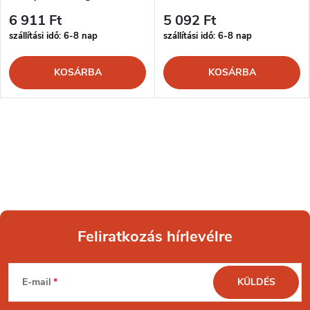
6 911 Ft
5 092 Ft
szállítási idő: 6-8 nap
szállítási idő: 6-8 nap
KOSÁRBA
KOSÁRBA
Feliratkozás hírlevélre
L
E-mail
KÜLDÉS
á