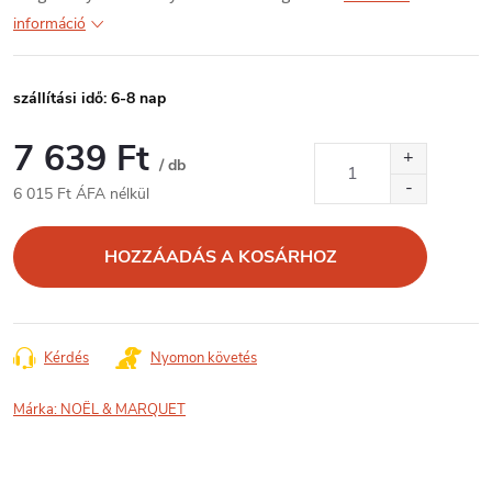
információ
szállítási idő: 6-8 nap
7 639 Ft
/ db
6 015 Ft ÁFA nélkül
Egységár:
HOZZÁADÁS A KOSÁRHOZ
Kérdés
Nyomon követés
Márka:
NOËL & MARQUET