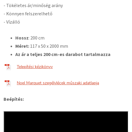
- Tökéletes ár/minőség arány
- Könnyen felszerelhető
- Vízálló
Hossz
: 200 cm
Méret:
117
x 50 x 2000 mm
Az ár a teljes 200 cm-es darabot tartalmazza
Telepítési kézikönyv
Noel Marquet szegélylécek műszaki adatlapja
Beépítés: