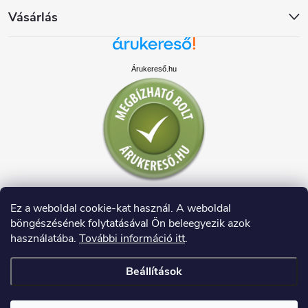
Vásárlás
Árukereső.hu
Ez a weboldal cookie-kat használ. A weboldal
böngészésének folytatásával Ön beleegyezik azok
használatába.
További információ itt
.
Beállítások
Copyright 2026
HAUSDECO.HU
. Minden jog fenntartva.