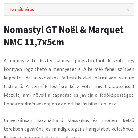
Termékleírás
Nomastyl GT Noël & Marquet
NMC 11,7x5cm
A mennyezeti díszléc könnyű polisztirolból készült, így
könnyen rögzíthető a mennyezetre.
A termék fehér színben
kapható, de a szokásos falfestékekkel bármilyen színűre
festhető.
A termék festésre kész volt, mivel alapozással
készült, ami növeli a tapadást és javítja a fedőképességet.
Ennek eredményeképpen az elért hatás hibátlan lesz
.
Univerzálisan használható klasszikus és modern belső
terekben egyaránt, és mindig elegáns hangulatot kölcsönöz.
Könnyen felszerelhető ragasztással
.