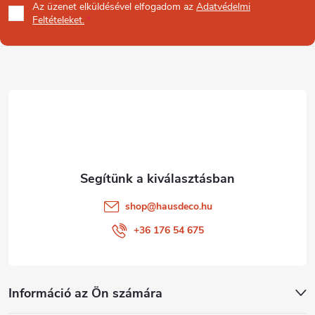
Az üzenet
elküldésével elfogadom az
Adatvédelmi
b
Feltételeket.
l
é
c
shop
@
hausdeco.hu
+36 176 54 675
Információ az Ön számára