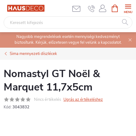
Ugrás
KOSÁR
a
fő
tartalomhoz
Nagyobb megrendelések esetén mennyiségi kedvezményt
biztosítunk. Kérjük, előzetesen vegye fel velünk a kapcsolatot.
Sima mennyezeti díszlécek
Nomastyl GT Noël &
Marquet 11,7x5cm
Nincs értékelés
Ugrás az értékeléshez
Kód:
3043832