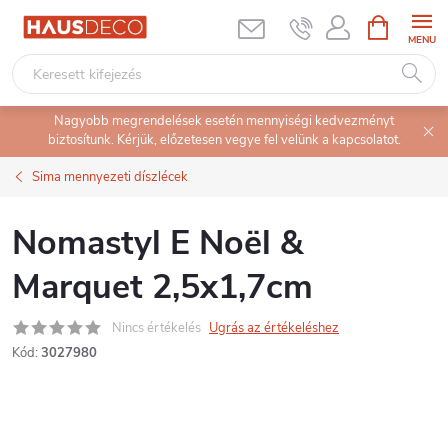
Ugrás
KOSÁR
a
fő
tartalomhoz
Nagyobb megrendelések esetén mennyiségi kedvezményt
biztosítunk. Kérjük, előzetesen vegye fel velünk a kapcsolatot.
Sima mennyezeti díszlécek
Nomastyl E Noël &
Marquet 2,5x1,7cm
Nincs értékelés
Ugrás az értékeléshez
Kód:
3027980