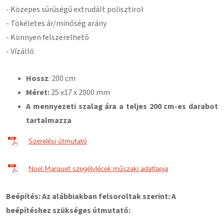
- Közepes sűrűségű extrudált polisztirol
- Tökéletes ár/minőség arány
- Könnyen felszerelhető
- Vízálló
Hossz
: 200 cm
Méret:
25
x
17 x 2000 mm
A mennyezeti szalag ára a teljes 200 cm-es darabot
tartalmazza
Szerelési útmutató
Noel Marquet szegélylécek műszaki adatlapja
Beépítés: Az alábbiakban felsoroltak szerint: A
beépítéshez szükséges útmutató: