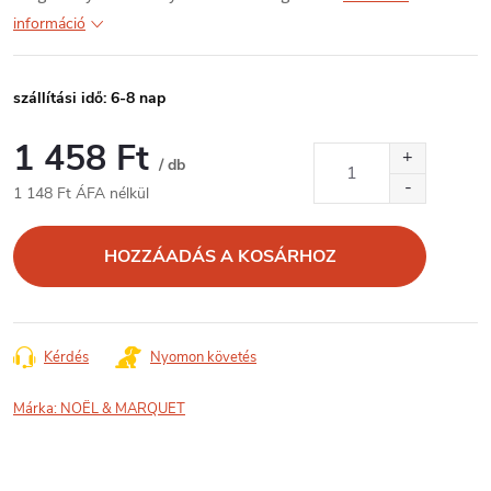
információ
szállítási idő: 6-8 nap
1 458 Ft
/ db
1 148 Ft ÁFA nélkül
Egységár:
HOZZÁADÁS A KOSÁRHOZ
Kérdés
Nyomon követés
Márka:
NOËL & MARQUET