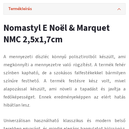
Termékleírás
Nomastyl E Noël & Marquet
NMC 2,5x1,7cm
A mennyezeti díszléc könnyű polisztirolból készült, ami
megkönnyíti a mennyezetre való rögzítést.
A termék fehér
színben kapható, de a szokásos falfestékekkel bármilyen
színűre festhető.
A termék festésre kész volt, mivel
alapozással készült, ami növeli a tapadást és javítja a
fedőképességet.
Ennek eredményeképpen az elért hatás
hibátlan lesz
.
Univerzálisan használható klasszikus és modern belső
terekben egyaránt, és mindig elegáns hangulatot kölcsönöz.