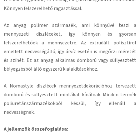
Könnyen felszerelhető ragasztással
.
Az anyag polimer származék, ami könnyűvé teszi a
mennyezeti díszléceket, így könnyen és gyorsan
felszerelhetőek a mennyezetre.
Az extrudált polisztirol
emellett nedvességálló, így árvíz esetén is megőrzi méretét
és színét.
Ez az anyag alkalmas domború vagy süllyesztett
bélyegzésből álló egyszerű kialakításokhoz.
A Nomastyle díszlécek mennyezetdekorációhoz tervezett
domború és süllyesztett mintákat kínálnak.
Minden termék
poliuretánszármazékokból készül, így ellenáll a
nedvességnek
.
A jellemzők összefoglalása: