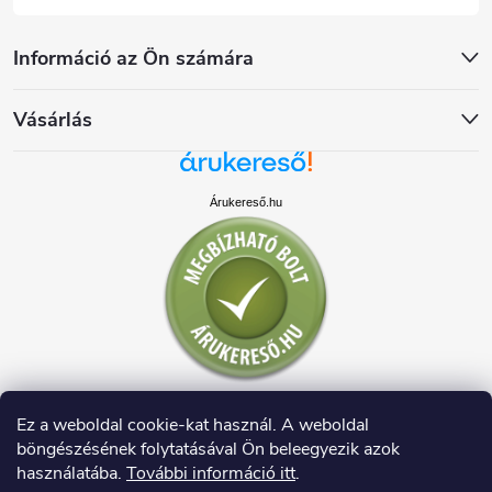
Információ az Ön számára
Vásárlás
Árukereső.hu
Ez a weboldal cookie-kat használ. A weboldal
böngészésének folytatásával Ön beleegyezik azok
használatába.
További információ itt
.