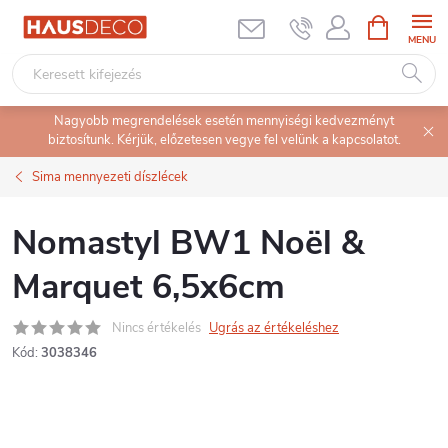
Ugrás
KOSÁR
a
fő
tartalomhoz
Nagyobb megrendelések esetén mennyiségi kedvezményt
biztosítunk. Kérjük, előzetesen vegye fel velünk a kapcsolatot.
Sima mennyezeti díszlécek
Nomastyl BW1 Noël &
Marquet 6,5x6cm
Nincs értékelés
Ugrás az értékeléshez
Kód:
3038346