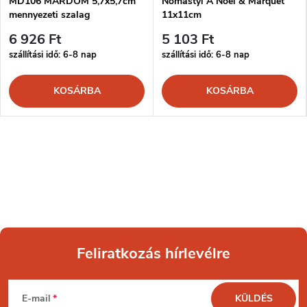
MD106 MARDOM 5,7x5,7cm
Nomastyl A Noël & Marquet
mennyezeti szalag
11x11cm
6 926 Ft
5 103 Ft
szállítási idő: 6-8 nap
szállítási idő: 6-8 nap
KOSÁRBA
KOSÁRBA
Feliratkozás hírlevélre
L
E-mail
KÜLDÉS