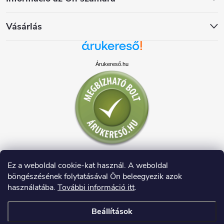
Vásárlás
Árukereső.hu
Ez a weboldal cookie-kat használ. A weboldal
böngészésének folytatásával Ön beleegyezik azok
használatába.
További információ itt
.
Beállítások