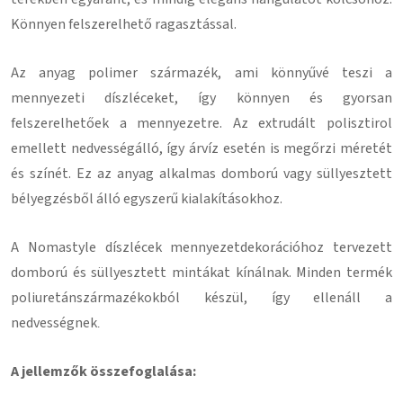
Könnyen felszerelhető ragasztással
.
Az anyag polimer származék, ami könnyűvé teszi a
mennyezeti díszléceket, így könnyen és gyorsan
felszerelhetőek a mennyezetre.
Az extrudált polisztirol
emellett nedvességálló, így árvíz esetén is megőrzi méretét
és színét.
Ez az anyag alkalmas domború vagy süllyesztett
bélyegzésből álló egyszerű kialakításokhoz.
A Nomastyle díszlécek mennyezetdekorációhoz tervezett
domború és süllyesztett mintákat kínálnak.
Minden termék
poliuretánszármazékokból készül, így ellenáll a
nedvességnek
.
A jellemzők összefoglalása: