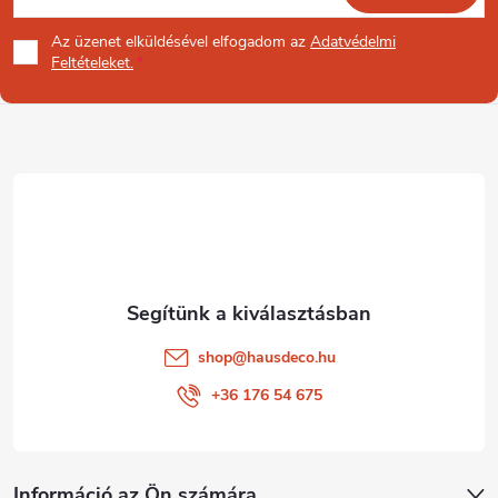
á
Az üzenet
elküldésével elfogadom az
Adatvédelmi
b
Feltételeket.
l
é
c
shop
@
hausdeco.hu
+36 176 54 675
Információ az Ön számára