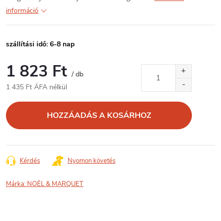
információ
szállítási idő: 6-8 nap
1 823 Ft
/ db
1 435 Ft ÁFA nélkül
Egységár:
HOZZÁADÁS A KOSÁRHOZ
Kérdés
Nyomon követés
Márka:
NOËL & MARQUET