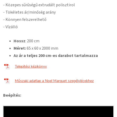
- Közepes sűrűségű extrudált polisztirol
- Tökéletes ár/minőség arány
- Könnyen felszerelhető
- Vízálló
Hossz
: 200 cm
Méret:
65
x 60 x 2000 mm
Az ár a teljes 200 cm-es darabot tartalmazza
Telepítési kézikönyv
Műszaki adatlap a Noel Marquet szegélylécekhez
Beépítés: