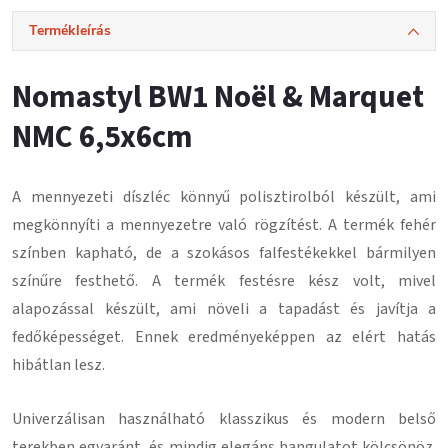
Termékleírás
Nomastyl BW1 Noël & Marquet
NMC 6,5x6cm
A mennyezeti díszléc könnyű polisztirolból készült, ami
megkönnyíti a mennyezetre való rögzítést.
A termék fehér
színben kapható, de a szokásos falfestékekkel bármilyen
színűre festhető.
A termék festésre kész volt, mivel
alapozással készült, ami növeli a tapadást és javítja a
fedőképességet.
Ennek eredményeképpen az elért hatás
hibátlan lesz
.
Univerzálisan használható klasszikus és modern belső
terekben egyaránt, és mindig elegáns hangulatot kölcsönöz.