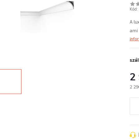
Kód:
A lu
ami 
info
szál
2
2 29
Egys