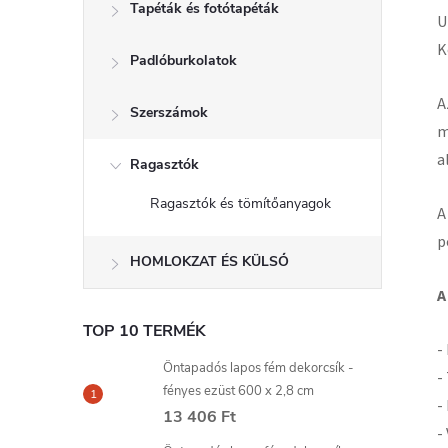
Tapéták és fotótapéták
U
K
Padlóburkolatok
A
Szerszámok
m
a
Ragasztók
Ragasztók és tömítőanyagok
A
p
HOMLOKZAT ÉS KÜLSŐ
A
TOP 10 TERMÉK
-
Öntapadós lapos fém dekorcsík -
-
fényes ezüst 600 x 2,8 cm
-
13 406 Ft
-