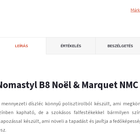
Márk
LEÍRÁS
ÉRTÉKELÉS
BESZÉLGETÉS
Nomastyl B8 Noël & Marquet NMC
 mennyezeti díszléc könnyű polisztirolból készült, ami megkön
zínben kapható, de a szokásos falfestékekkel bármilyen szín
lapozással készült, ami növeli a tapadást és javítja a fedőképessé
esz
.