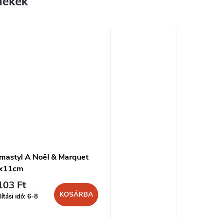
mastyl A Noël & Marquet
x11cm
103 Ft
KOSÁRBA
lítási idő: 6-8