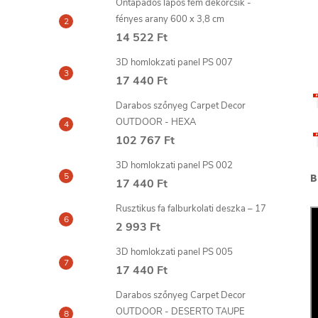
Öntapadós lapos fém dekorcsík -
fényes arany 600 x 3,8 cm
14 522 Ft
3D homlokzati panel PS 007
17 440 Ft
Darabos szőnyeg Carpet Decor
OUTDOOR - HEXA
102 767 Ft
3D homlokzati panel PS 002
B
17 440 Ft
Rusztikus fa falburkolati deszka – 17
2 993 Ft
3D homlokzati panel PS 005
17 440 Ft
Darabos szőnyeg Carpet Decor
OUTDOOR - DESERTO TAUPE