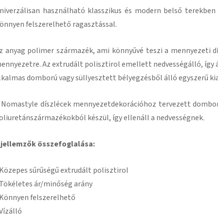
niverzálisan használható klasszikus és modern belső terekben
önnyen felszerelhető ragasztással
.
z anyag polimer származék, ami könnyűvé teszi a mennyezeti dí
ennyezetre.
Az extrudált polisztirol emellett nedvességálló, így 
lkalmas domború vagy süllyesztett bélyegzésből álló egyszerű ki
 Nomastyle díszlécek mennyezetdekorációhoz tervezett domború
oliuretánszármazékokból készül, így ellenáll a nedvességnek
.
 jellemzők összefoglalása:
 Közepes sűrűségű extrudált polisztirol
 Tökéletes ár/minőség arány
 Könnyen felszerelhető
 Vízálló