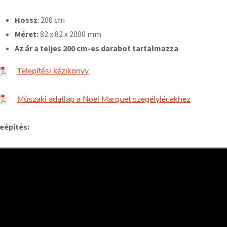
Hossz
: 200 cm
Méret:
82 x 82 x 2000 mm
Az ár a teljes 200 cm-es darabot tartalmazza
Telepítési kézikönyv
Műszaki adatlap a Noel Marquet szegélylécekhez
eépítés: