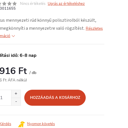
Nincs értékelés
Ugrás az értékeléshez
3011655
xus mennyezeti rúd könnyű polisztirolból készült,
megkönnyíti a mennyezetre való rögzítést.
Részletes
rmáció
lítási idő: 6-8 nap
 916 Ft
/ db
6 Ft ÁFA nélkül
égár:
HOZZÁADÁS A KOSÁRHOZ
Kérdés
Nyomon követés