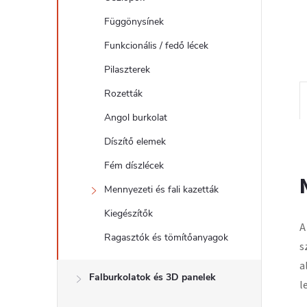
l
Függönysínek
Funkcionális / fedő lécek
Pilaszterek
Rozetták
Angol burkolat
Díszítő elemek
Fém díszlécek
Mennyezeti és fali kazetták
Kiegészítők
A
Ragasztók és tömítőanyagok
s
a
Falburkolatok és 3D panelek
l