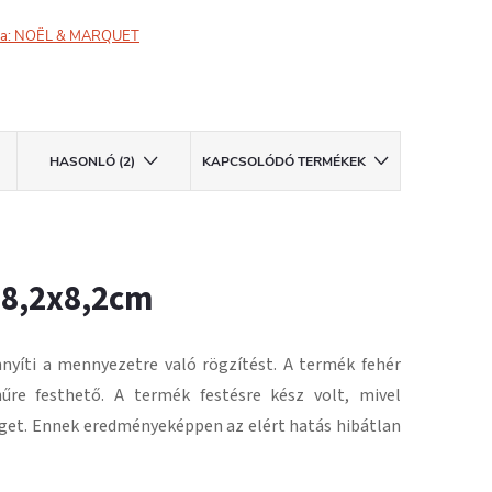
a:
NOËL & MARQUET
HASONLÓ (2)
KAPCSOLÓDÓ TERMÉKEK
 8,2x8,2cm
nyíti a mennyezetre való rögzítést.
A termék fehér
űre festhető.
A termék festésre kész volt, mivel
get.
Ennek eredményeképpen az elért hatás hibátlan