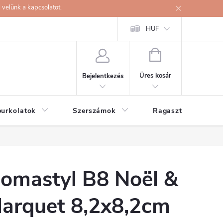
velünk a kapcsolatot.
HUF
KOSÁR
Üres kosár
Bejelentkezés
burkolatok
Szerszámok
Ragasztók
omastyl B8 Noël &
arquet 8,2x8,2cm