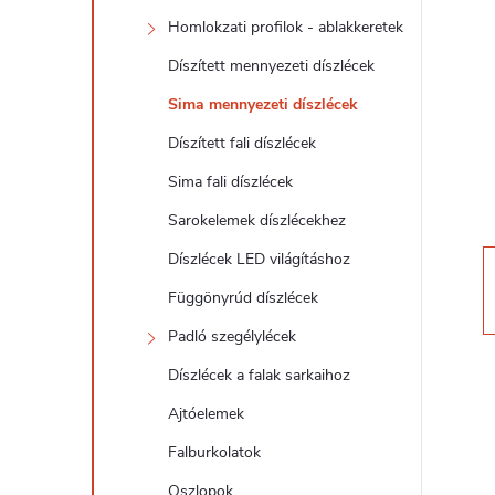
d
Homlokzati profilok - ablakkeretek
a
Díszített mennyezeti díszlécek
l
Sima mennyezeti díszlécek
Díszített fali díszlécek
s
Sima fali díszlécek
ó
Sarokelemek díszlécekhez
Díszlécek LED világításhoz
p
Függönyrúd díszlécek
a
Padló szegélylécek
Díszlécek a falak sarkaihoz
n
Ajtóelemek
e
Falburkolatok
Oszlopok