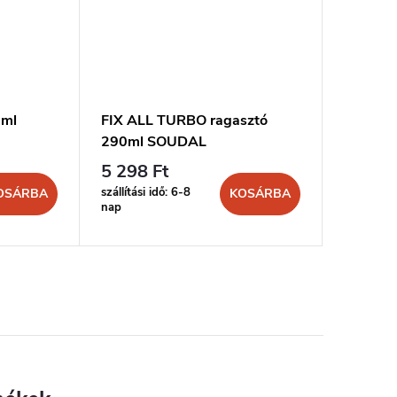
0ml
FIX ALL TURBO ragasztó
MONT FI
290ml SOUDAL
300ml 
5 298 Ft
2 223 
szállítási idő: 6-8
szállítási 
OSÁRBA
KOSÁRBA
nap
nap