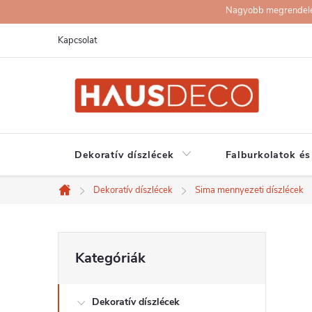
Ugrás
Nagyobb megrendelése
a
Kapcsolat
fő
tartalomhoz
Dekoratív díszlécek
Falburkolatok és
Dekoratív díszlécek
Sima mennyezeti díszlécek
Kezdőlap
O
Kategóriák
Kategóriák
átugrása
l
Dekoratív díszlécek