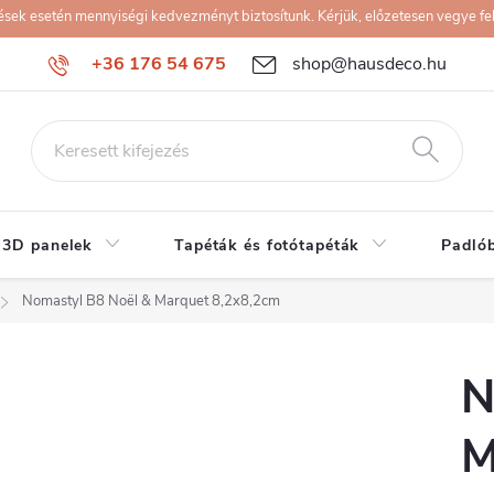
k esetén mennyiségi kedvezményt biztosítunk. Kérjük, előzetesen vegye fel 
+36 176 54 675
shop@hausdeco.hu
 3D panelek
Tapéták és fotótapéták
Padló
Nomastyl B8 Noël & Marquet 8,2x8,2cm
N
M