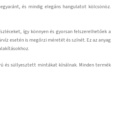
 egyaránt, és mindig elegáns hangulatot kölcsönöz.
szléceket, így könnyen és gyorsan felszerelhetőek a
árvíz esetén is megőrzi méretét és színét.
Ez az anyag
alakításokhoz.
 és süllyesztett mintákat kínálnak.
Minden termék