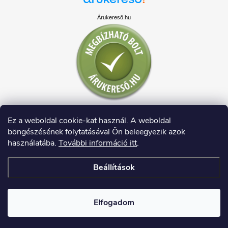
Árukereső.hu
Ez a weboldal cookie-kat használ. A weboldal
böngészésének folytatásával Ön beleegyezik azok
használatába.
További információ itt
.
Beállítások
Copyright 2026
HAUSDECO.HU
. Minden jog fenntartva.
Elfogadom
Shoptet készítette