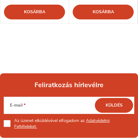
KOSÁRBA
KOSÁRBA
Feliratkozás hírlevélre
L
E-mail
KÜLDÉS
á
Az üzenet
elküldésével elfogadom az
Adatvédelmi
b
Feltételeket.