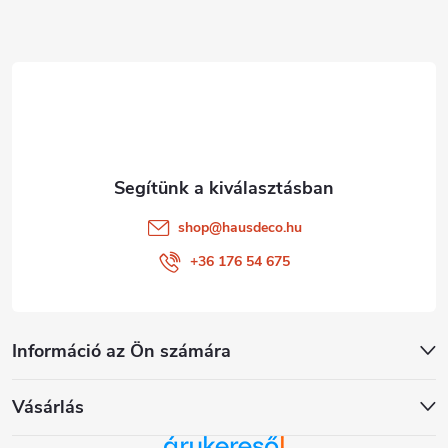
l
é
c
shop
@
hausdeco.hu
+36 176 54 675
Információ az Ön számára
Vásárlás