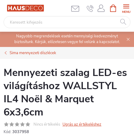
Ugrás
KOSÁR
a
fő
tartalomhoz
Nagyobb megrendelések esetén mennyiségi kedvezményt
biztosítunk. Kérjük, előzetesen vegye fel velünk a kapcsolatot.
Sima mennyezeti díszlécek
Mennyezeti szalag LED-es
világításhoz WALLSTYL
IL4 Noël & Marquet
6x3,6cm
Nincs értékelés
Ugrás az értékeléshez
Kód:
3037958