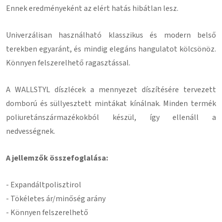
Ennek eredményeként
az elért hatás hibátlan lesz
.
Univerzálisan használható klasszikus és modern belső
terekben egyaránt, és mindig elegáns hangulatot kölcsönöz.
Könnyen felszerelhető ragasztással
.
A WALLSTYL díszlécek a mennyezet díszítésére tervezett
domború és süllyesztett mintákat kínálnak.
Minden termék
poliuretánszármazékokból készül, így ellenáll a
nedvességnek.
A jellemzők összefoglalása:
- Expandált
polisztirol
- Tökéletes ár/minőség arány
- Könnyen felszerelhető