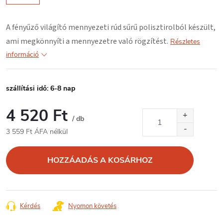
A fényűző világító mennyezeti rúd
sűrű polisztirolból
készült,
ami megkönnyíti a mennyezetre való rögzítést.
Részletes
információ
szállítási idő: 6-8 nap
4 520 Ft
/ db
3 559 Ft ÁFA nélkül
Egységár:
HOZZÁADÁS A KOSÁRHOZ
Kérdés
Nyomon követés