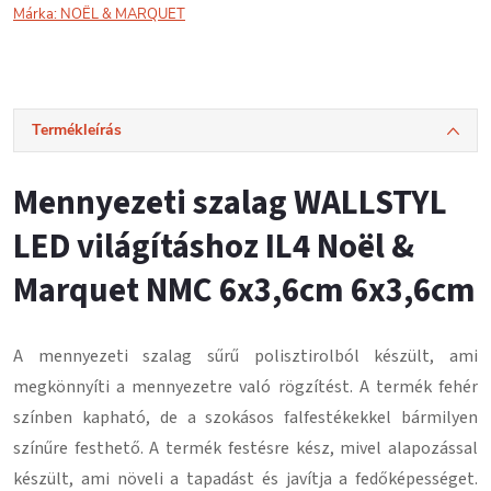
Márka:
NOËL & MARQUET
Termékleírás
Mennyezeti szalag WALLSTYL
LED világításhoz IL4 Noël &
Marquet NMC 6x3,6cm 6x3,6cm
A mennyezeti szalag
sűrű polisztirolból
készült, ami
megkönnyíti a mennyezetre való rögzítést.
A termék fehér
színben kapható, de a szokásos falfestékekkel bármilyen
színűre festhető.
A termék festésre kész, mivel alapozással
készült, ami növeli a tapadást és javítja a fedőképességet.