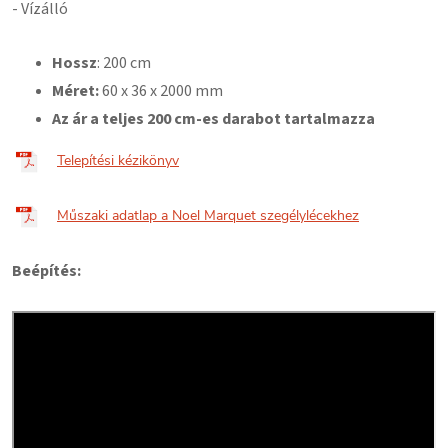
- Vízálló
Hossz
: 200 cm
Méret:
60
x 36 x 2000 mm
Az ár a teljes 200 cm-es darabot tartalmazza
Telepítési kézikönyv
Műszaki adatlap a Noel Marquet szegélylécekhez
Beépítés: