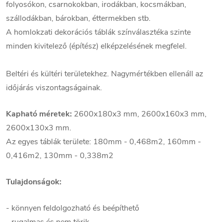
folyosókon, csarnokokban, irodákban, kocsmákban,
szállodákban, bárokban, éttermekben stb.
A homlokzati dekorációs táblák színválasztéka szinte
minden kivitelező (építész) elképzelésének megfelel.
Beltéri és kültéri területekhez. Nagymértékben ellenáll az
időjárás viszontagságainak.
Kapható méretek:
2600x180x3 mm, 2600x160x3 mm,
2600x130x3 mm.
Az egyes táblák területe: 180mm - 0,468m2, 160mm -
0,416m2, 130mm - 0,338m2
Tulajdonságok:
- könnyen feldolgozható és beépíthető
- rugalmas és nem törik