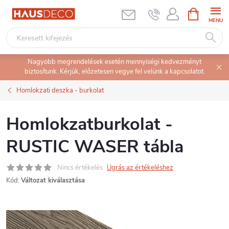
Ugrás
KOSÁR
a
fő
tartalomhoz
Nagyobb megrendelések esetén mennyiségi kedvezményt
biztosítunk. Kérjük, előzetesen vegye fel velünk a kapcsolatot.
Homlokzati deszka - burkolat
Homlokzatburkolat -
RUSTIC WASER tábla
Nincs értékelés
Ugrás az értékeléshez
Kód:
Változat kiválasztása