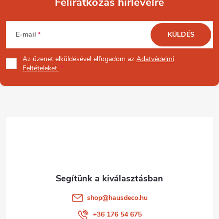
Feliratkozás hírlevélre
L
E-mail
KÜLDÉS
á
Az üzenet
elküldésével elfogadom az
Adatvédelmi
b
Feltételeket.
l
é
c
shop
@
hausdeco.hu
+36 176 54 675