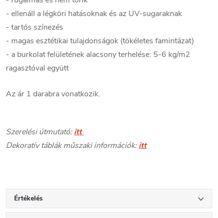
- ellenáll a légköri hatásoknak és az UV-sugaraknak
- tartós színezés
- magas esztétikai tulajdonságok (tökéletes famintázat)
- a burkolat felületének alacsony terhelése: 5-6 kg/m2
ragasztóval együtt
Az ár 1 darabra vonatkozik.
Szerelési útmutató:
itt
Dekoratív táblák műszaki információk:
itt
Értékelés