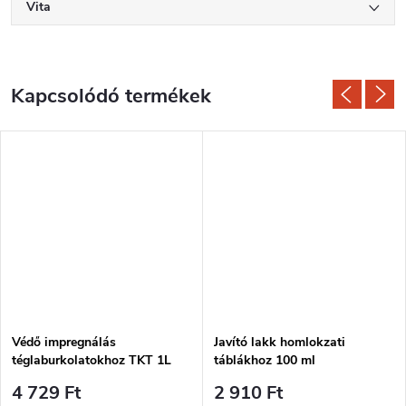
Vita
Kapcsolódó termékek
Védő impregnálás
Javító lakk homlokzati
téglaburkolatokhoz TKT 1L
táblákhoz 100 ml
4 729 Ft
2 910 Ft