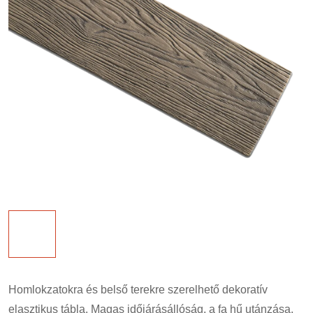
Homlokzatokra és belső terekre szerelhető dekoratív
elasztikus tábla. Magas időjárásállóság, a fa hű utánzása.