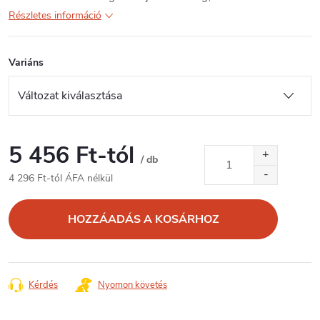
Részletes információ
Variáns
5 456 Ft
-tól
/ db
4 296 Ft
-tól ÁFA nélkül
Egységár:
HOZZÁADÁS A KOSÁRHOZ
Kérdés
Nyomon követés