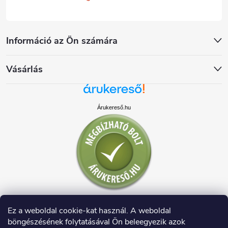
Információ az Ön számára
Vásárlás
Árukereső.hu
Ez a weboldal cookie-kat használ. A weboldal
böngészésének folytatásával Ön beleegyezik azok