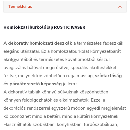
Termékleírás
Homlokzati burkolólap RUSTIC WASER
A
dekoratív homlokzati deszkák
a természetes fadeszkák
elegáns utánzatai. Ez a homlokzatburkolat környezetbarát
akrilgyantából és természetes kovahomokból készül,
üvegszálas hálóval megerősítve, speciális akrilfestékkel
festve, melynek köszönhetően rugalmasság,
színtartóság
és páraáteresztő képesség
jellemzi.
A dekoratív táblák könnyű súlyuknak köszönhetően
könnyen feldolgozhatók és alkalmazhatók. Ezzel a
dekorációs rendszerrel egyszerű módon egyedi megjelenést
kölcsönözhet mind a beltéri, mind a kültéri környezetnek.
Használhatók szobákban, konyhákban, fürdőszobákban,