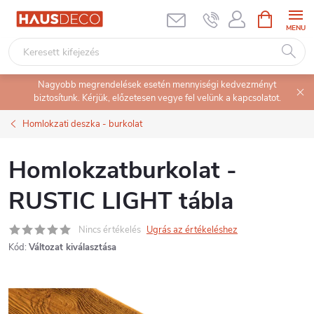
Ugrás
KOSÁR
a
fő
tartalomhoz
Nagyobb megrendelések esetén mennyiségi kedvezményt
biztosítunk. Kérjük, előzetesen vegye fel velünk a kapcsolatot.
Homlokzati deszka - burkolat
Homlokzatburkolat -
RUSTIC LIGHT tábla
Nincs értékelés
Ugrás az értékeléshez
Kód:
Változat kiválasztása