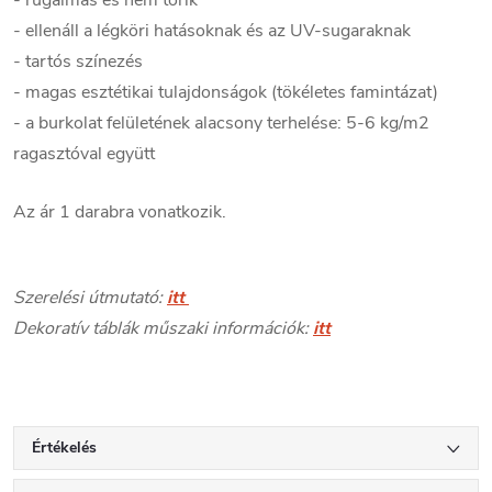
- ellenáll a légköri hatásoknak és az UV-sugaraknak
- tartós színezés
- magas esztétikai tulajdonságok (tökéletes famintázat)
- a burkolat felületének alacsony terhelése: 5-6 kg/m2
ragasztóval együtt
Az ár 1 darabra vonatkozik.
Szerelési útmutató:
itt
Dekoratív táblák műszaki információk:
itt
Értékelés