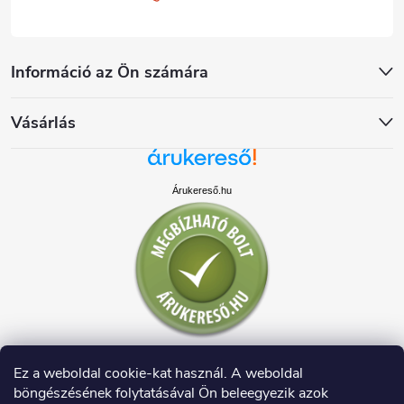
Információ az Ön számára
Vásárlás
Árukereső.hu
Ez a weboldal cookie-kat használ. A weboldal
böngészésének folytatásával Ön beleegyezik azok