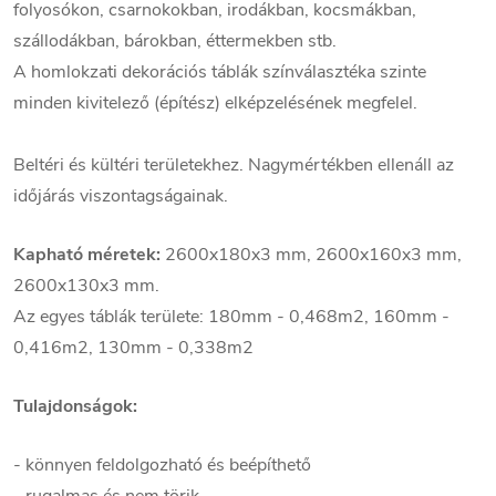
folyosókon, csarnokokban, irodákban, kocsmákban,
szállodákban, bárokban, éttermekben stb.
A homlokzati dekorációs táblák színválasztéka szinte
minden kivitelező (építész) elképzelésének megfelel.
Beltéri és kültéri területekhez. Nagymértékben ellenáll az
időjárás viszontagságainak.
Kapható méretek:
2600x180x3 mm, 2600x160x3 mm,
2600x130x3 mm.
Az egyes táblák területe: 180mm - 0,468m2, 160mm -
0,416m2, 130mm - 0,338m2
Tulajdonságok:
- könnyen feldolgozható és beépíthető
- rugalmas és nem törik