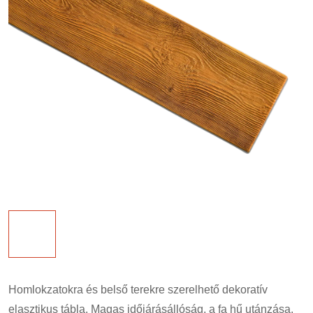
Homlokzatokra és belső terekre szerelhető dekoratív
elasztikus tábla. Magas időjárásállóság, a fa hű utánzása.