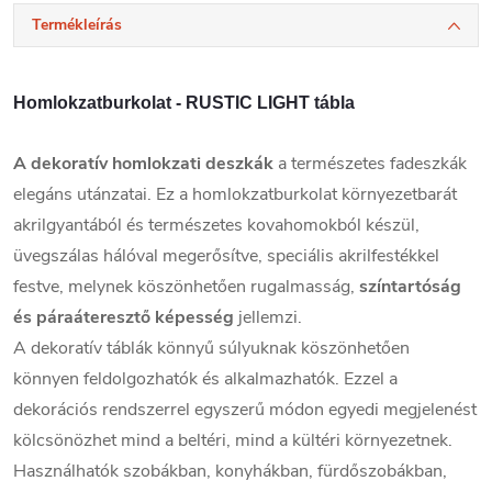
Termékleírás
Homlokzatburkolat - RUSTIC LIGHT tábla
A
dekoratív homlokzati deszkák
a természetes fadeszkák
elegáns utánzatai. Ez a homlokzatburkolat környezetbarát
akrilgyantából és természetes kovahomokból készül,
üvegszálas hálóval megerősítve, speciális akrilfestékkel
festve, melynek köszönhetően rugalmasság,
színtartóság
és páraáteresztő képesség
jellemzi.
A dekoratív táblák könnyű súlyuknak köszönhetően
könnyen feldolgozhatók és alkalmazhatók. Ezzel a
dekorációs rendszerrel egyszerű módon egyedi megjelenést
kölcsönözhet mind a beltéri, mind a kültéri környezetnek.
Használhatók szobákban, konyhákban, fürdőszobákban,