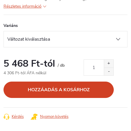
Részletes információ
Variáns
5 468 Ft
-tól
/ db
4 306 Ft
-tól ÁFA nélkül
Egységár:
HOZZÁADÁS A KOSÁRHOZ
Kérdés
Nyomon követés