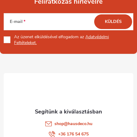
Feliratkozás hírlevélre
L
E-mail
KÜLDÉS
á
Az üzenet
elküldésével elfogadom az
Adatvédelmi
b
Feltételeket.
l
é
c
shop
@
hausdeco.hu
+36 176 54 675