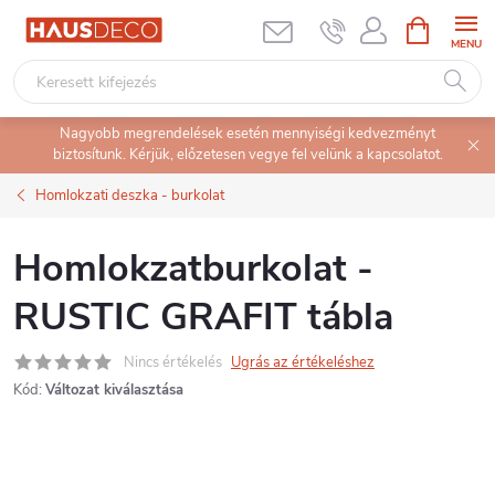
Ugrás
KOSÁR
a
fő
tartalomhoz
Nagyobb megrendelések esetén mennyiségi kedvezményt
biztosítunk. Kérjük, előzetesen vegye fel velünk a kapcsolatot.
Homlokzati deszka - burkolat
Homlokzatburkolat -
RUSTIC GRAFIT tábla
Nincs értékelés
Ugrás az értékeléshez
Kód:
Változat kiválasztása