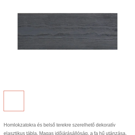
Homlokzatokra és belső terekre szerelhető dekoratív
elasztikus tábla. Magas időjárásállóság, a fa hű utánzása.