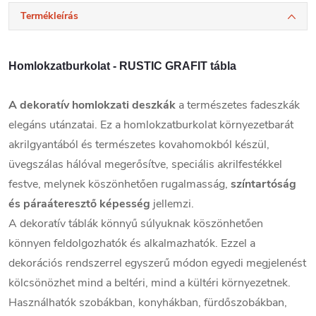
Termékleírás
Homlokzatburkolat - RUSTIC GRAFIT tábla
A
dekoratív homlokzati deszkák
a természetes fadeszkák
elegáns utánzatai. Ez a homlokzatburkolat környezetbarát
akrilgyantából és természetes kovahomokból készül,
üvegszálas hálóval megerősítve, speciális akrilfestékkel
festve, melynek köszönhetően rugalmasság,
színtartóság
és páraáteresztő képesség
jellemzi.
A dekoratív táblák könnyű súlyuknak köszönhetően
könnyen feldolgozhatók és alkalmazhatók. Ezzel a
dekorációs rendszerrel egyszerű módon egyedi megjelenést
kölcsönözhet mind a beltéri, mind a kültéri környezetnek.
Használhatók szobákban, konyhákban, fürdőszobákban,