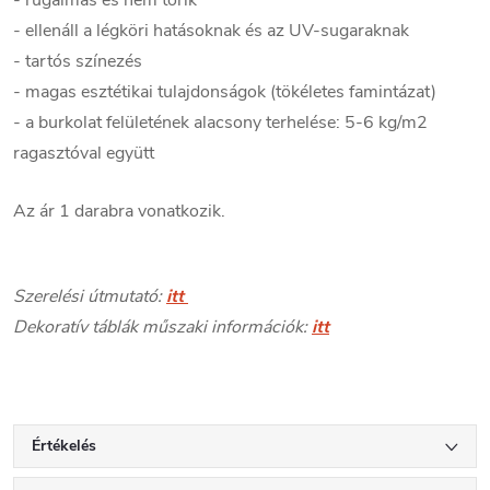
- ellenáll a légköri hatásoknak és az UV-sugaraknak
- tartós színezés
- magas esztétikai tulajdonságok (tökéletes famintázat)
- a burkolat felületének alacsony terhelése: 5-6 kg/m2
ragasztóval együtt
Az ár 1 darabra vonatkozik.
Szerelési útmutató:
itt
Dekoratív táblák műszaki információk:
itt
Értékelés