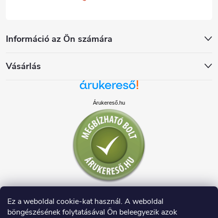
Információ az Ön számára
Vásárlás
Árukereső.hu
Ez a weboldal cookie-kat használ. A weboldal
böngészésének folytatásával Ön beleegyezik azok