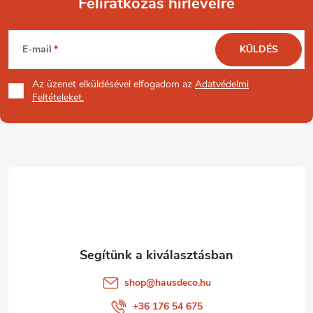
Feliratkozás hírlevélre
L
E-mail
KÜLDÉS
á
Az üzenet
elküldésével elfogadom az
Adatvédelmi
b
Feltételeket.
l
é
c
shop
@
hausdeco.hu
+36 176 54 675