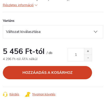
Részletes információ
Variáns
5 456 Ft
-tól
/ db
4 296 Ft
-tól ÁFA nélkül
Egységár:
HOZZÁADÁS A KOSÁRHOZ
Kérdés
Nyomon követés