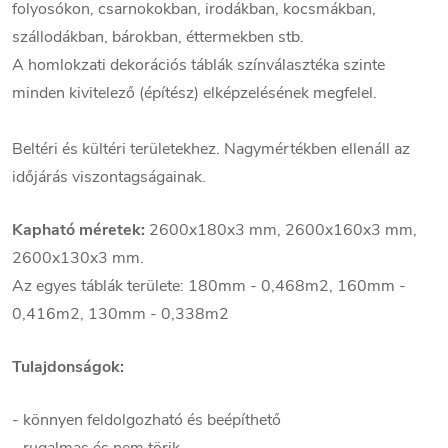
folyosókon, csarnokokban, irodákban, kocsmákban,
szállodákban, bárokban, éttermekben stb.
A homlokzati dekorációs táblák színválasztéka szinte
minden kivitelező (építész) elképzelésének megfelel.
Beltéri és kültéri területekhez. Nagymértékben ellenáll az
időjárás viszontagságainak.
Kapható méretek:
2600x180x3 mm, 2600x160x3 mm,
2600x130x3 mm.
Az egyes táblák területe: 180mm - 0,468m2, 160mm -
0,416m2, 130mm - 0,338m2
Tulajdonságok:
- könnyen feldolgozható és beépíthető
- rugalmas és nem törik