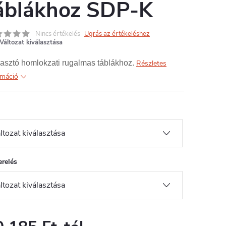
áblákhoz SDP-K
Nincs értékelés
Ugrás az értékeléshez
Változat kiválasztása
asztó homlokzati rugalmas táblákhoz.
Részletes
rmáció
erelés