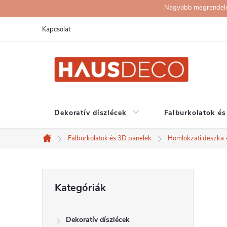
Ugrás
Nagyobb megrendelése
a
Kapcsolat
fő
tartalomhoz
Dekoratív díszlécek
Falburkolatok és
Falburkolatok és 3D panelek
Homlokzati deszka -
Kezdőlap
O
Kategóriák
Kategóriák
átugrása
l
Dekoratív díszlécek