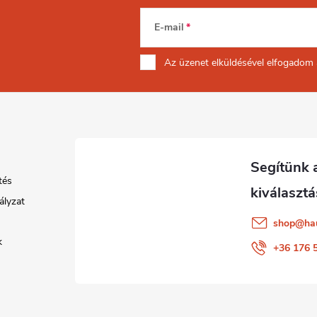
E-mail
Az üzenet
elküldésével elfogadom
tés
ályzat
shop
@
ha
k
+36 176 