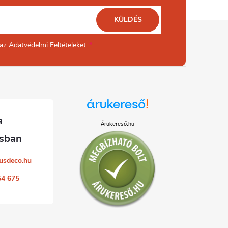
KÜLDÉS
 az
Adatvédelmi Feltételeket.
Árukereső.hu
usdeco.hu
54 675