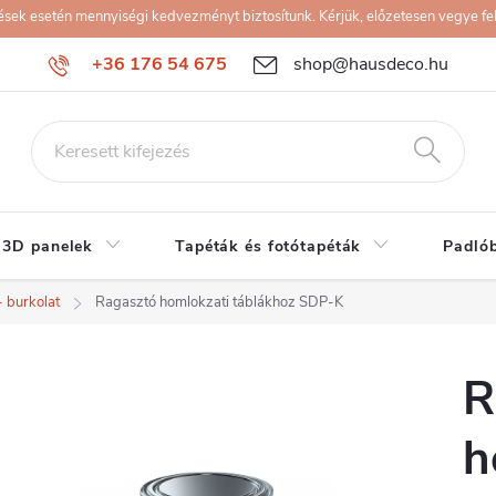
k esetén mennyiségi kedvezményt biztosítunk. Kérjük, előzetesen vegye fel 
+36 176 54 675
shop@hausdeco.hu
 3D panelek
Tapéták és fotótapéták
Padló
 burkolat
Ragasztó homlokzati táblákhoz SDP-K
R
h