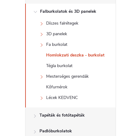
d
Falburkolatok és 3D panelek
a
Díszes falrétegek
l
3D panelek
s
Fa burkolat
Homlokzati deszka - burkolat
ó
Tégla burkolat
p
Mesterséges gerendák
Kőfurnérok
a
Lécek KEDVENC
n
Tapéták és fotótapéták
e
Padlóburkolatok