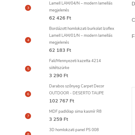
Lamell LAM/04/N – modern lamellás
D
megjelenés
62 426 Ft
C
Bordázott homlokzati burkolat Izoflex
Lamell LAM/01/N – modern lamellás
F
megjelenés
62 183 Ft
Fali/Mennyezeti kazetta 4214
sötétszürke
3 290 Ft
Darabos szőnyeg Carpet Decor
OUTDOOR - DESERTO TAUPE
102 767 Ft
MDF padlólap sima kasmír R8
3 259 Ft
3D homlokzati panel PS 008