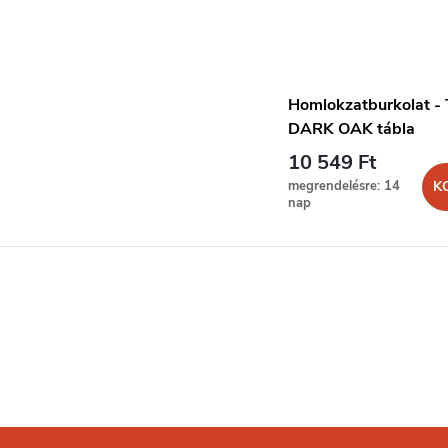
Homlokzatburkolat 
DARK OAK tábla
10 549 Ft
megrendelésre: 14
K
nap