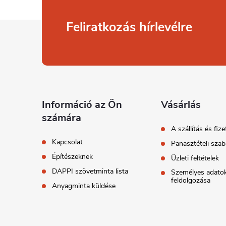
L
Feliratkozás hírlevélre
á
b
l
Információ az Ön
Vásárlás
számára
é
A szállítás és fize
Kapcsolat
Panasztételi szab
c
Építészeknek
Üzleti feltételek
DAPPI szövetminta lista
Személyes adato
feldolgozása
Anyagminta küldése