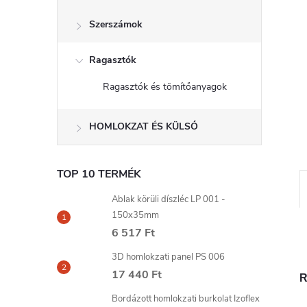
l
Szerszámok
Ragasztók
Ragasztók és tömítőanyagok
HOMLOKZAT ÉS KÜLSŐ
TOP 10 TERMÉK
Ablak körüli díszléc LP 001 -
150x35mm
6 517 Ft
3D homlokzati panel PS 006
17 440 Ft
R
Bordázott homlokzati burkolat Izoflex