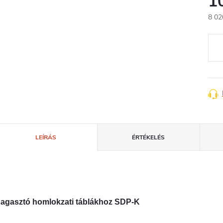
1
8 02
Egys
LEÍRÁS
ÉRTÉKELÉS
agasztó homlokzati táblákhoz SDP-K