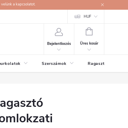
velünk a kapcsolatot.
HUF
KOSÁR
Üres kosár
Bejelentkezés
burkolatok
Szerszámok
Ragasztók
agasztó
omlokzati