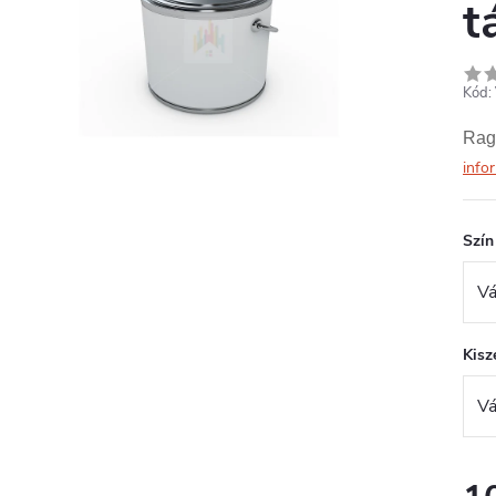
t
Kód:
Rag
info
Szín
Kisz