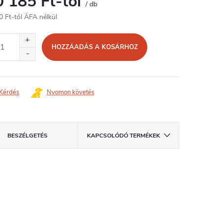
0 185 Ft
-tól
/ db
0 Ft
-tól ÁFA nélkül
égár:
HOZZÁADÁS A KOSÁRHOZ
Kérdés
Nyomon követés
BESZÉLGETÉS
KAPCSOLÓDÓ TERMÉKEK