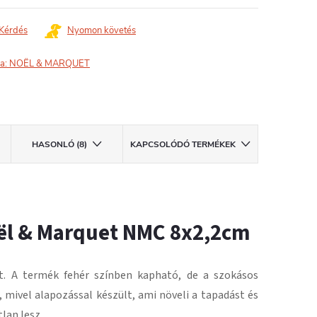
Kérdés
Nyomon követés
a:
NOËL & MARQUET
HASONLÓ (8)
KAPCSOLÓDÓ TERMÉKEK
oël & Marquet NMC 8x2,2cm
t.
A termék fehér színben kapható, de a szokásos
, mivel alapozással készült, ami növeli a tapadást és
lan lesz
.