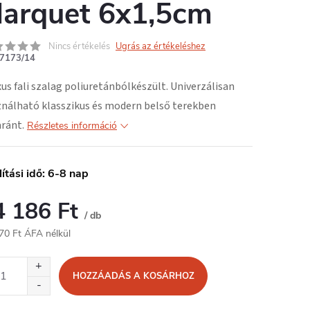
arquet 6x1,5cm
Nincs értékelés
Ugrás az értékeléshez
7173/14
xus fali szalag
poliuretánból
készült. Univerzálisan
nálható klasszikus és modern belső terekben
ránt.
Részletes információ
lítási idő: 6-8 nap
4 186 Ft
/ db
70 Ft ÁFA nélkül
égár:
HOZZÁADÁS A KOSÁRHOZ