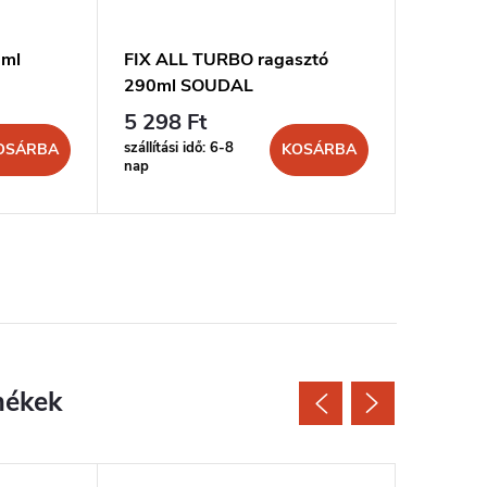
0ml
FIX ALL TURBO ragasztó
MONT FI
290ml SOUDAL
300ml 
5 298 Ft
2 219 
szállítási idő: 6-8
szállítási 
OSÁRBA
KOSÁRBA
nap
nap