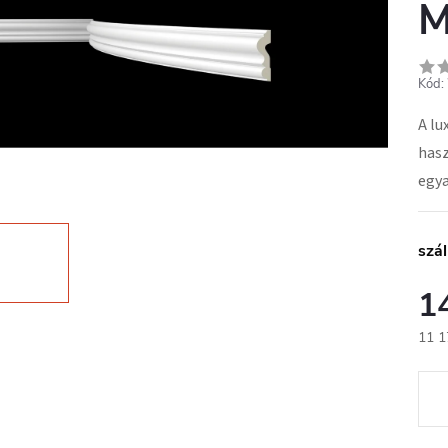
M
Kód:
A lu
hasz
egya
szál
1
11 1
Egys