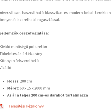
niverzálisan használható klasszikus és modern belső terekben
önnyen felszerelhető ragasztással
.
 jellemzők összefoglalása:
 Kiváló minőségű poliuretán
 Tökéletes ár-érték arány
 Könnyen felszerelhető
 Vízálló
Hossz
: 200 cm
Méret:
60 x 15
x 2000 mm
Az ár a teljes 200 cm-es darabot tartalmazza
Telepítési kézikönyv