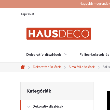
Ugrás
Nagyobb megrendelése
a
Kapcsolat
fő
tartalomhoz
Dekoratív díszlécek
Falburkolatok és
Dekoratív díszlécek
Sima fali díszlécek
Fali
Kezdőlap
O
Kategóriák
Kategóriák
átugrása
l
Dekoratív díszlécek