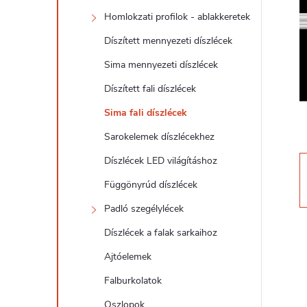
d
Homlokzati profilok - ablakkeretek
a
Díszített mennyezeti díszlécek
l
Sima mennyezeti díszlécek
Díszített fali díszlécek
s
Sima fali díszlécek
ó
Sarokelemek díszlécekhez
Díszlécek LED világításhoz
p
Függönyrúd díszlécek
a
Padló szegélylécek
Díszlécek a falak sarkaihoz
n
Ajtóelemek
e
Falburkolatok
Oszlopok