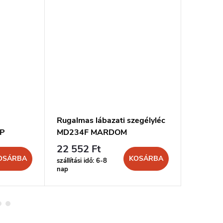
Rugalmas lábazati szegélyléc
WALLST
0P
MD234F MARDOM
Marque
22 552 Ft
8 002 
OSÁRBA
KOSÁRBA
szállítási idő: 6-8
szállítási 
nap
nap