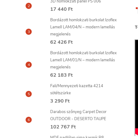
3D homlokzati panel PS 006
17 440 Ft
Bordázott homlokzati burkolat Izoflex
T
Lamell LAM/04/N – modern lamellás
megjelenés
62 426 Ft
Bordázott homlokzati burkolat Izoflex
Lamell LAM/01/N – modern lamellás
megjelenés
62 183 Ft
Fali/Mennyezeti kazetta 4214
sötétszürke
3 290 Ft
Darabos szőnyeg Carpet Decor
OUTDOOR - DESERTO TAUPE
102 767 Ft
MDF padlólap sima kasmír R8