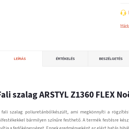
Márk
LEÍRÁS
ÉRTÉKELÉS
BESZÉLGETÉS
Fali szalag ARSTYL Z1360 FLEX N
 fali szalag
poliuretánból
készült, ami megkönnyíti a rögzítés
alfestékekkel bármilyen színűre festhető.
A termék festésre kész
avítja a fedőképességet.
Ennek eredményeként az elért hatás hibát