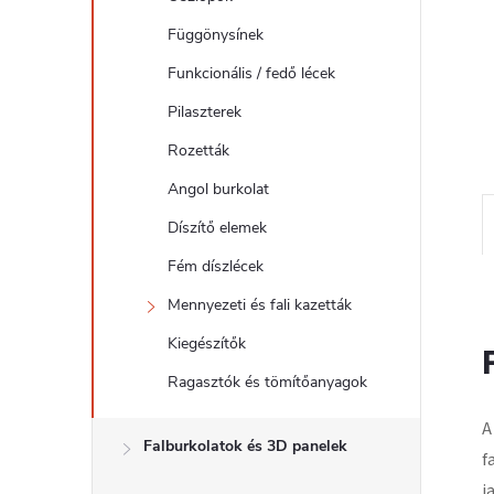
l
Függönysínek
Funkcionális / fedő lécek
Pilaszterek
Rozetták
Angol burkolat
Díszítő elemek
Fém díszlécek
Mennyezeti és fali kazetták
Kiegészítők
Ragasztók és tömítőanyagok
A
Falburkolatok és 3D panelek
f
j