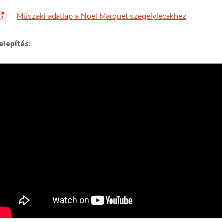
Műszaki adatlap a Noel Marquet szegélylécekhez
elepítés: