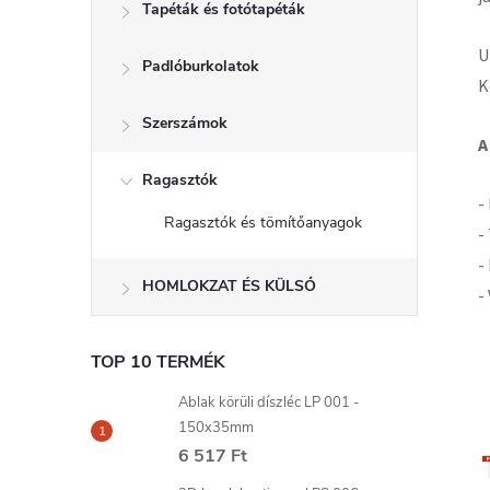
Tapéták és fotótapéták
U
Padlóburkolatok
K
Szerszámok
A
Ragasztók
-
Ragasztók és tömítőanyagok
-
-
HOMLOKZAT ÉS KÜLSŐ
-
TOP 10 TERMÉK
Ablak körüli díszléc LP 001 -
150x35mm
6 517 Ft