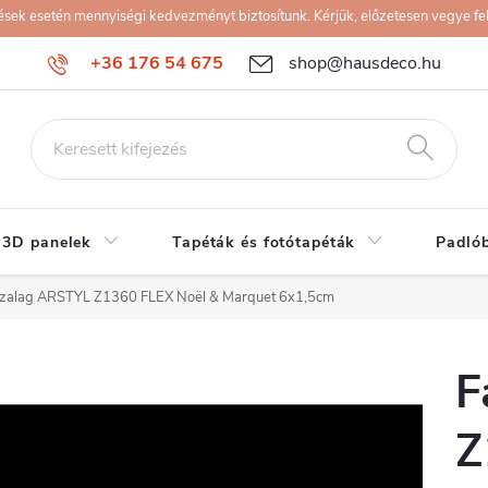
k esetén mennyiségi kedvezményt biztosítunk. Kérjük, előzetesen vegye fel 
+36 176 54 675
shop@hausdeco.hu
 3D panelek
Tapéták és fotótapéták
Padló
 szalag ARSTYL Z1360 FLEX Noël & Marquet 6x1,5cm
F
Z