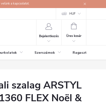
velünk a kapcsolatot.
HUF
KOSÁR
Üres kosár
Bejelentkezés
burkolatok
Szerszámok
Ragasztók
ali szalag ARSTYL
1360 FLEX Noël &